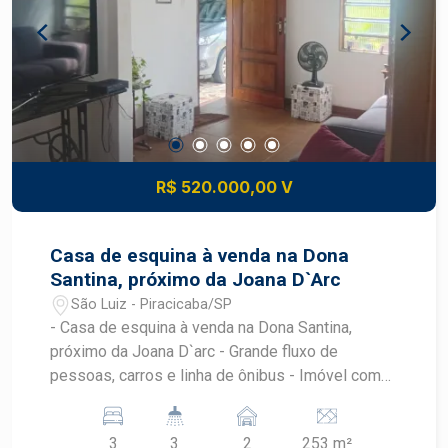
R$ 520.000,00 V
Casa de esquina à venda na Dona
Santina, próximo da Joana D`Arc
São Luiz - Piracicaba/SP
- Casa de esquina à venda na Dona Santina,
próximo da Joana D`arc - Grande fluxo de
pessoas, carros e linha de ônibus - Imóvel com
135,15 m² de construção e 253,34 m² de terreno
- A residência possuí duas casas, sendo a
3
3
2
253 m²
principal com 02 quartos, sala ampla e cozinha,