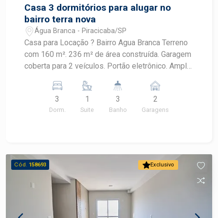
Casa 3 dormitórios para alugar no
bairro terra nova
Água Branca - Piracicaba/SP
Casa para Locação ? Bairro Agua Branca Terreno
com 160 m². 236 m² de área construída. Garagem
coberta para 2 veículos. Portão eletrônico. Ampla
sala de estar. Lavabo. Sala de jantar. Cozinha
planejada com cooktop e bar integrado. Quintal
3
1
3
2
com cobertura retrátil. Espaço gourmet com
Dorm.
Suite
Banho
Garagens
churrasqueira, fogão a lenha e forno de pizza.
Lavanderia coberta. Piso superior com 3
dormitórios. 2 dormitórios com armários
embutidos. 1 suíte com espaço para closet e
acesso à varanda.
Cód.
158693
Exclusivo