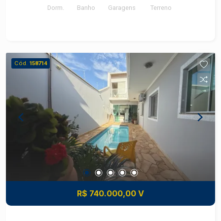
Dorm.
Banho
Garagens
Terreno
de despejo e banheiro
Cód.
158714
R$ 740.000,00 V