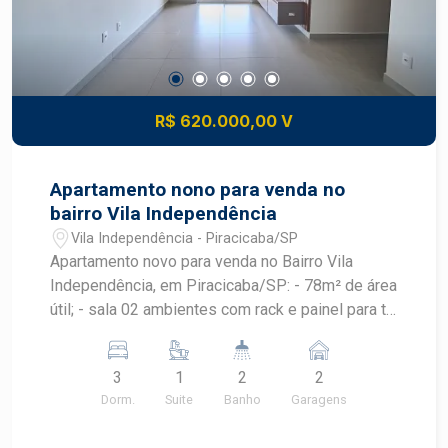
receber amigos e familiares. - Cozinha funcional ,
facilitando o dia a dia. - Área externa com espaço
para churrasqueira, ideal para confraternizações. -
Proximidade a escolas, supermercados,
farmácias e outras comodidades. Agende uma
R$ 620.000,00 V
visita com um especialista Frias Neto e venha
conhecer cada detalhe dessa incrível casa!
Apartamento nono para venda no
bairro Vila Independência
Vila Independência - Piracicaba/SP
Apartamento novo para venda no Bairro Vila
Independência, em Piracicaba/SP: - 78m² de área
útil; - sala 02 ambientes com rack e painel para tv;
- cozinha com armário planejado; - lavanderia com
armário planejado; - 03 dormitórios todos com
3
1
2
2
armário embutido, sendo 01 suíte; - 02 banheiros
Dorm.
Suite
Banho
Garagens
com cuba: social e da suíte; - Varanda gourmet
com armário planejado; - 2 Vagas de