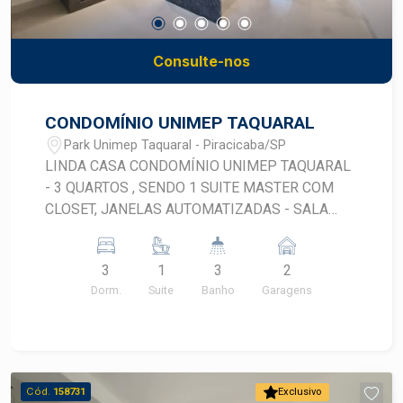
Consulte-nos
CONDOMÍNIO UNIMEP TAQUARAL
Park Unimep Taquaral - Piracicaba/SP
LINDA CASA CONDOMÍNIO UNIMEP TAQUARAL
- 3 QUARTOS , SENDO 1 SUITE MASTER COM
CLOSET, JANELAS AUTOMATIZADAS - SALA
COZINHA INTEGRADA - SALA DE ESTAR COM
PE DIREITO ALTO E UM LINDO LUSTRE -
3
1
3
2
COZINHA NO FORMATO ILHA - ÁREA GORMET
Dorm.
Suite
Banho
Garagens
CHURRASQUEIRA EM BALANÇO - PRONTOS
PARA INSTALAÇÃO DE AR CONDICIONADO -
PRONTO PARA RECEBER FOTOVOLTAICA -
ESCADA FLUTUANTE COM ILUMINAÇÃO EM
LED - TODO ILUMINAÇÃO EM LED -
Cód.
158731
Exclusivo