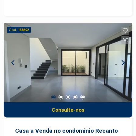
com armário planejado; - 2 Vagas de
estacionamento tipo gaveta. Área de lazer conta
com espaço para academia, salão de festa.
Piscina na cobertura com vista incrível para a
Cód.
158692
cidade, perfeito para relaxar e socializar.
Localização: próximo a serviços, transporte
público, comércios e com fácil acesso a
principais vias da cidade.
Consulte-nos
Casa a Venda no condominio Recanto