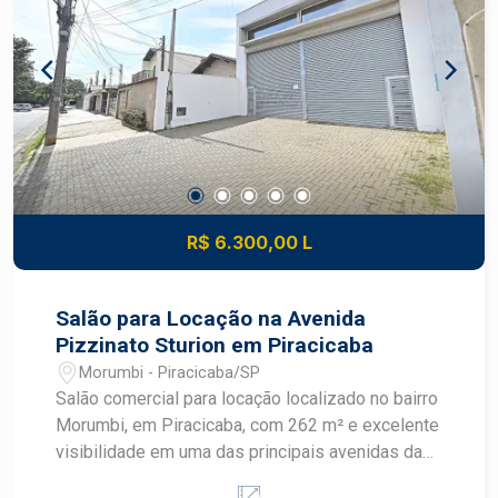
livre; -Mini campo gramado; -Salão de festas; -
Quiosques com churrasqueira; -Bicicletário; -
Redário; -Horta comunitária; -Vagas para
visitantes; Agende uma visita e conheça essa
excelente oportunidade!
R$ 6.300,00 L
Salão para Locação na Avenida
Pizzinato Sturion em Piracicaba
Morumbi - Piracicaba/SP
Salão comercial para locação localizado no bairro
Morumbi, em Piracicaba, com 262 m² e excelente
visibilidade em uma das principais avenidas da
região. O imóvel conta com fachada em blindex,