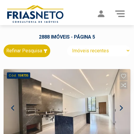
2888 IMÓVEIS - PÁGINA 5
Refinar Pesquisa
Cód.
158735