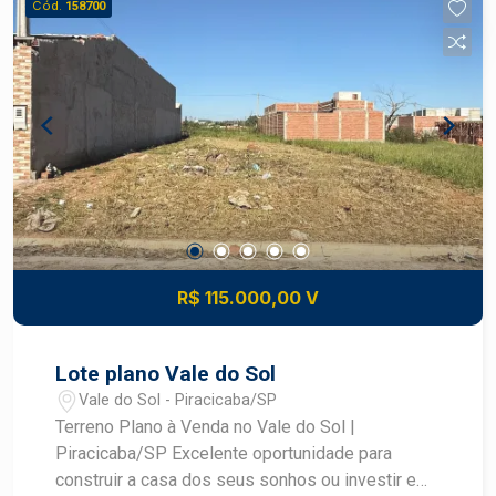
Cód.
158700
Nas proximidades de supermercados, escolas,
farmácias, academias e restaurantes; - A poucos
minutos do centro de Piracicaba; - Documentação
regular, com matrícula individualizada. -
Destaques da localização: - Bairro em constante
desenvolvimento; - Excelente mobilidade para
diversas regiões da cidade; - Região valorizada
pela tranquilidade e qualidade de vida; - Ideal
para quem deseja construir a casa própria ou
investir em um terreno com ótimo potencial de
valorização. Entre em contato para mais
R$ 115.000,00 V
informações e agende uma visita!
Lote plano Vale do Sol
Vale do Sol - Piracicaba/SP
Terreno Plano à Venda no Vale do Sol |
Piracicaba/SP Excelente oportunidade para
construir a casa dos seus sonhos ou investir em