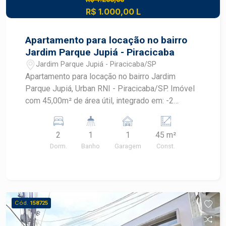
R$ 1.000,00 L
Apartamento para locação no bairro
Jardim Parque Jupiá - Piracicaba
Jardim Parque Jupiá - Piracicaba/SP
Apartamento para locação no bairro Jardim
Parque Jupiá, Urban RNI - Piracicaba/SP. Imóvel
com 45,00m² de área útil, integrado em: -2
quartos; -Sala para 2 ambientes integrada à
cozinha; -Banheiro social; -Área de serviço; -1
2
1
1
45 m²
vaga de garagem; Diferenciais do imóvel: -Piso
Dorm.
Banho
Garagem
Const.
cerâmico e laminado; -Infraestrutura para
instalação de ar-condicionado em um dos
dormitórios; -Esquadrias em alumínio branco; -
Ambientes bem distribuídos e funcionais; O
condomínio, conta com: -Portaria 24 horas com
Cód.
158725
sistema passa-volumes; -Piscina adulto e
infantil; -Espaço fitness coberto; -Academia ao ar