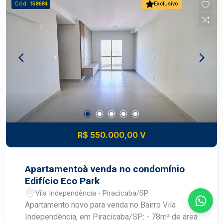
Cód.
158684
Exclusivo
R$ 550.000,00 V
Apartamentoà venda no condomínio
Edifício Eco Park
Vila Independência - Piracicaba/SP
Apartamento novo para venda no Bairro Vila
Independência, em Piracicaba/SP: - 78m² de área