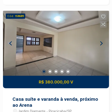
estacionamento tipo gaveta. Área de lazer conta
com espaço para academia, salão de festa.
Piscina na cobertura com vista incrível para a
Cód.
158689
cidade, perfeito para relaxar e socializar.
Localização: próximo a serviços, transporte
público, comércios e com fácil acesso a
principais vias da cidade.
R$ 380.000,00 V
Casa suíte e varanda à venda, próximo
ao Arena
Jardim Diamante - Piracicaba/SP