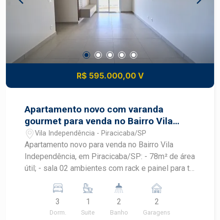
R$ 595.000,00 V
Apartamento novo com varanda
gourmet para venda no Bairro Vila
Independência
Vila Independência - Piracicaba/SP
Apartamento novo para venda no Bairro Vila
Independência, em Piracicaba/SP: - 78m² de área
útil; - sala 02 ambientes com rack e painel para tv;
- cozinha com armário planejado; - lavanderia com
armário planejado; - 03 dormitórios todos com
3
1
2
2
armário embutido, sendo 01 suíte; - 02 banheiros
Dorm.
Suite
Banho
Garagens
com cuba: social e da suíte; - Varanda gourmet