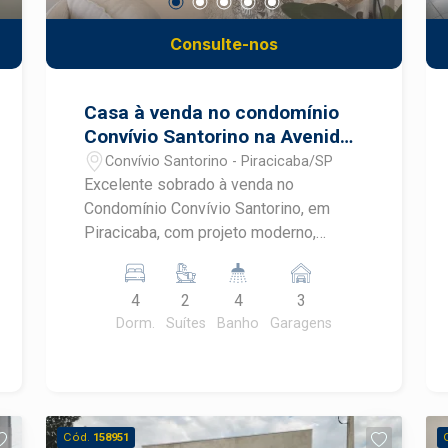
Consulte-nos
Casa à venda no condomínio
Convívio Santorino na Avenida
Dois Córregos em Piracicaba
Convívio Santorino - Piracicaba/SP
Excelente sobrado à venda no
Condomínio Convívio Santorino, em
Piracicaba, com projeto moderno,
ambientes amplos e excelente
distribuição dos espaços. Localizado
4
2
4
3
em uma das regiões de maior
Dorm.
Suítes
Banho
Garagens
crescimento da cidade, o imóvel reúne
conforto, sofisticação e uma completa
área de lazer para toda a família. No
Convívio Santorino, você encontra
segurança, praticidade e qualidade de
Cód.
158951