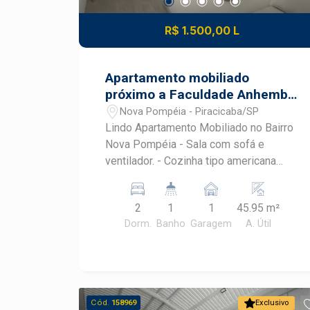
R$ 1.500,00 L
Apartamento mobiliado
próximo a Faculdade Anhembi
Morumbi
Nova Pompéia - Piracicaba/SP
Lindo Apartamento Mobiliado no Bairro
Nova Pompéia - Sala com sofá e
ventilador. - Cozinha tipo americana
com geladeira, cooktop, microondas,
máquina de lavar e armários planejados.
2
1
1
45.95 m²
- Banheiro com box e gabinete. -
Dorm.
Banho
Garagem
A. Útil
Dormitório 1: Cama de casal, armário
planejado e ventilador de teto. -
Dormitório 2: Armário e ventilador de
teto.
Cód.
158969
Exclusivo