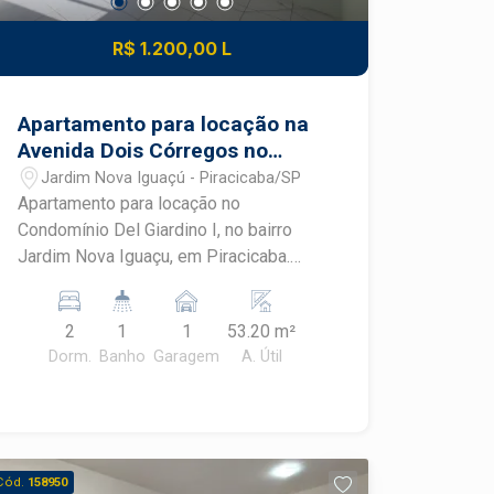
R$ 1.200,00 L
Apartamento para locação na
Avenida Dois Córregos no
condomínio Del Giardino I em
Jardim Nova Iguaçú - Piracicaba/SP
Piracicaba
Apartamento para locação no
Condomínio Del Giardino I, no bairro
Jardim Nova Iguaçu, em Piracicaba.
Com ambientes planejados, excelente
aproveitamento dos espaços e
2
1
1
53.20 m²
infraestrutura completa de condomínio,
Dorm.
Banho
Garagem
A. Útil
este imóvel oferece conforto,
praticidade e segurança para o dia a dia.
CARACTERÍSTICAS DO IMÓVEL -
Apartamento com 2 dormitórios -
Dormitórios com armários planejados -
Cód.
158950