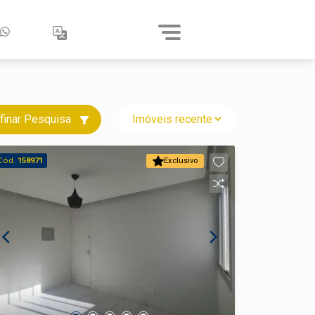
finar Pesquisa
Cód.
158971
Exclusivo