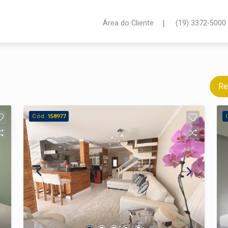
|
Área do Cliente
(19) 3372-5000
Re
Cód.
158977