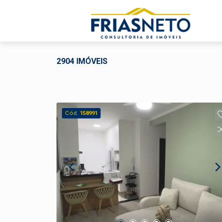
2904 IMÓVEIS
Cód.
158991