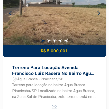
R$ 5.000,00 L
Terreno Para Locação Avenida
Francisco Luiz Rasera No Bairro Agua
Branca com 3.000m²
Água Branca - Piracicaba/SP
Terreno para locação no bairro Água Branca
Piracicaba/SP Localizado no bairro Água Branca,
na Zona Sul de Piracicaba, este terreno está em
uma região com fácil acesso às principais vias
da cidade, próximo a comércios, serviços,