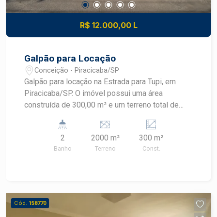
R$ 12.000,00 L
Galpão para Locação
Conceição - Piracicaba/SP
Galpão para locação na Estrada para Tupi, em
Piracicaba/SP. O imóvel possui uma área
construída de 300,00 m² e um terreno total de
2.000,00 m². Ideal para atividades comerciais e
industriais. Para mais informações, entre em
2
2000 m²
300 m²
contato.
Banho
Terreno
Const.
Cód.
158770