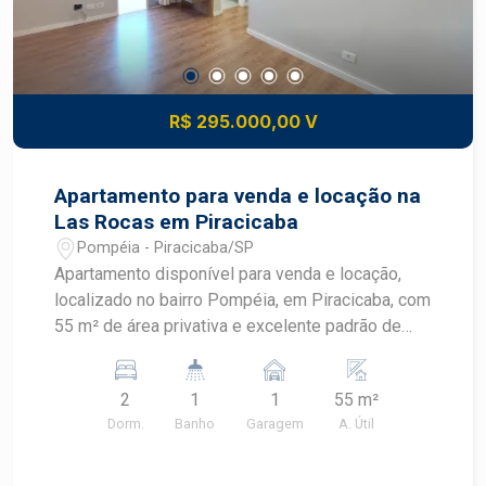
R$ 295.000,00 V
Apartamento para venda e locação na
Las Rocas em Piracicaba
Pompéia - Piracicaba/SP
Apartamento disponível para venda e locação,
localizado no bairro Pompéia, em Piracicaba, com
55 m² de área privativa e excelente padrão de
acabamento. Localizado em andar alto, o imóvel
oferece ambientes planejados, tecnologia,
2
1
1
55 m²
conforto e praticidade, sendo uma excelente
Dorm.
Banho
Garagem
A. Útil
opção para morar ou investir, especialmente pela
proximidade com a Universidade Anhembi
Morumbi. CARACTERÍSTICAS DO IMÓVEL - 2