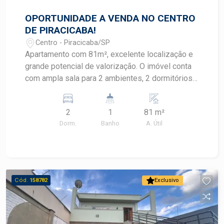
OPORTUNIDADE A VENDA NO CENTRO
DE PIRACICABA!
Centro - Piracicaba/SP
Apartamento com 81m², excelente localização e
grande potencial de valorização. O imóvel conta
com ampla sala para 2 ambientes, 2 dormitórios
com armários embutidos, banheiro social com
box em blindex, cozinha, lavanderia
2
1
81 m²
independente. Precisa de algumas reformas e
Dorm.
Banho
A. Útil
modernização, tornando-se uma excelente
oportunidade para quem deseja personalizar o
imóvel e investir em um patrimônio bem
localizado. No coração de Piracicaba, com fácil
acesso a supermercados, bancos, farmácias,
Cód.
158782
Exclusivo
escolas, restaurantes e todo o comércio da
região. Excelente oportunidade para morar ou
investir. Agende sua visita!