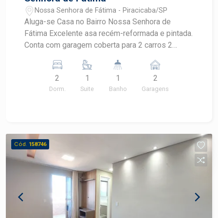
Nossa Senhora de Fátima - Piracicaba/SP
Aluga-se Casa no Bairro Nossa Senhora de
Fátima Excelente asa recém-reformada e pintada.
Conta com garagem coberta para 2 carros 2
dormitórios, sendo 1 suíte com ar-condicionado e
ventilador. Lavanderia coberta
2
1
1
2
Dorm.
Suite
Banho
Garagens
Cód.
158746