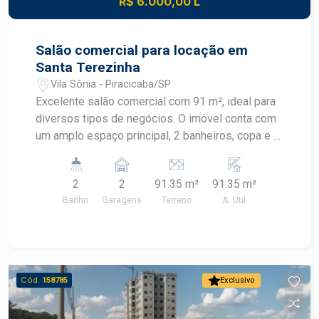
R$ 6.000,00 L
sua visita e venha conhecer esta excelente
oportunidade!
Salão comercial para locação em
Santa Terezinha
Vila Sônia - Piracicaba/SP
Excelente salão comercial com 91 m², ideal para
diversos tipos de negócios. O imóvel conta com
um amplo espaço principal, 2 banheiros, copa e 1
sala, oferecendo praticidade e funcionalidade
para o dia a dia da sua empresa. Uma ótima
2
2
91.35 m²
91.35 m²
oportunidade para quem busca um espaço bem
Banho
Garagens
Terreno
A. Útil
distribuído e versátil para instalar ou expandir
seu negócio. Agende uma visita e conheça este
imóvel!
Cód.
158785
Exclusivo