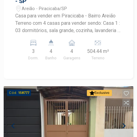
- SP
Areião - Piracicaba/SP
Casa para vender em Piracicaba - Bairro Areião
Terreno com 4 casas para vender sendo: Casa 1 :
03 dormitórios, sala grande, cozinha, lavanderia e
área de lu, 1 vaga de garagem Casa 2: sala, 2
dormitórios, cozinha, banheiro e lavanderia e
3
4
4
504.44 m²
quintal Casa 3: sala, 1 dormitório, cozinha,
Dorm.
Banho
Garagens
Terreno
banheiro e lavanderia Casa 4: sala, 1 dormitório,
banheiro, lavanderia
Cód.
158777
Exclusivo