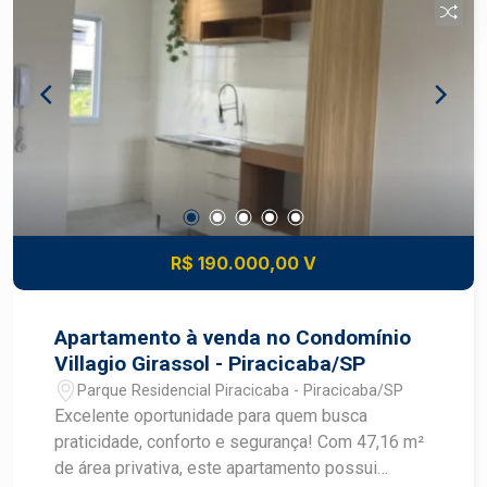
farmácias, academias e restaurantes; - A poucos
minutos do centro de Piracicaba; - Documentação
regular, com matrícula individualizada. -
Destaques da localização: - Bairro em constante
desenvolvimento; - Excelente mobilidade para
diversas regiões da cidade; - Região valorizada
pela tranquilidade e qualidade de vida; - Ideal
para quem deseja construir a casa própria ou
investir em um terreno com ótimo potencial de
valorização. Entre em contato para mais
R$ 190.000,00 V
informações e agende uma visita!
Apartamento à venda no Condomínio
Villagio Girassol - Piracicaba/SP
Parque Residencial Piracicaba - Piracicaba/SP
Excelente oportunidade para quem busca
praticidade, conforto e segurança! Com 47,16 m²
de área privativa, este apartamento possui