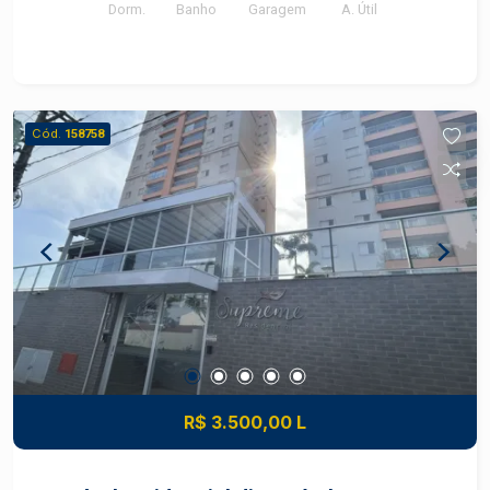
Dorm.
Banho
Garagem
A. Útil
Cód.
158758
R$ 3.500,00 L