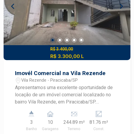
R$ 3.400,00
R$ 3.300,00 L
Imovél Comercial na Vila Rezende
Vila Rezende - Piracicaba/SP
Apresentamos uma excelente oportunidade de
locação de um imóvel comercial localizado no
bairro Vila Rezende, em Piracicaba/SP.
Destaques: - Ampla área construída que pode ser
adaptada para diferentes tipos de negócios. - 10
3
10
244.89 m²
81.76 m²
garagens, proporcionando conforto e praticidade
Banho
Garagens
Terreno
Const.
para você e seus clientes. - Localização