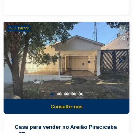
privilegiada, próxima a comércios, serviços e
com fácil acesso às principais vias da cidade. -
Potencial de valorização devido ao crescimento
da região e às oportunidades de
Cód.
158778
desenvolvimento. Este imóvel é perfeito para
empresas que buscam um espaço funcional e
bem localizado, ideal para escritórios, lojas,
consultórios ou qualquer atividade comercial que
exija um bom fluxo de pessoas. Valor da
Locação: Consulte-nos para mais informações
sobre preços e condições de locação. Não perca
essa oportunidade de alavancar o seu negócio
em um dos melhores bairros de Piracicaba! Para
agendar uma visita ou obter mais informações,
entre em contato conosco.
Consulte-nos
Casa para vender no Areião Piracicaba