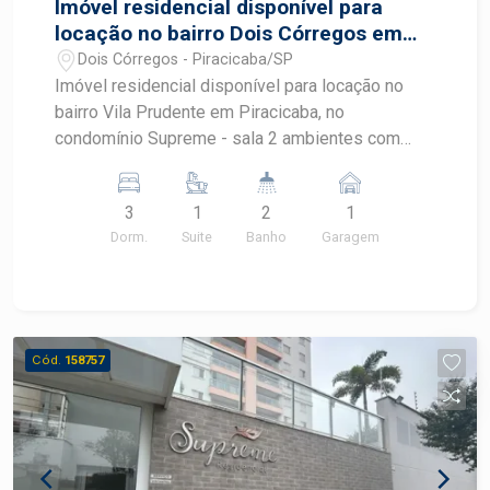
Imóvel residencial disponível para
locação no bairro Dois Córregos em
Piracicaba - SP
Dois Córregos - Piracicaba/SP
Imóvel residencial disponível para locação no
bairro Vila Prudente em Piracicaba, no
condomínio Supreme - sala 2 ambientes com
sacada gourmet - cozinha americana com
armários - área de serviço com armários -
3
1
2
1
banheiro social - 3 quartos com armários, sendo
Dorm.
Suite
Banho
Garagem
1 suite Obs.: apartamento possui preparação para
ar condicionado - Condomínio com lazer
completo Agende sua visita!
Cód.
158757