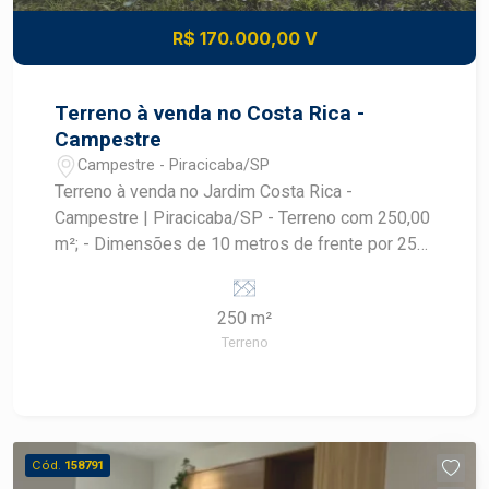
valorização. Entre em contato para mais
R$ 170.000,00 V
informações e agende uma visita!
Terreno à venda no Costa Rica -
Campestre
Campestre - Piracicaba/SP
Terreno à venda no Jardim Costa Rica -
Campestre | Piracicaba/SP - Terreno com 250,00
m²; - Dimensões de 10 metros de frente por 25
metros de profundidade; - Excelente opção para
construção de residência ou investimento; -
250 m²
Localizado em bairro consolidado e com grande
Terreno
potencial de valorização; - Região tranquila,
predominantemente residencial; - Fácil acesso à
Avenida Laranjal Paulista e às principais vias da
cidade; - Próximo ao bairro Campestre, com
ampla infraestrutura de comércio e serviços; -
Cód.
158791
Nas proximidades de supermercados, escolas,