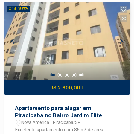
Espaço fitness - Espaço kids - Salão de festas -
Cód.
158774
Área de lazer Localização estratégica, próximo a
comércios, serviços, escolas e com fácil acesso
às principais vias da cidade.
R$ 2.600,00 L
Apartamento para alugar em
Piracicaba no Bairro Jardim Elite
Nova América - Piracicaba/SP
Excelente apartamento com 86 m² de área