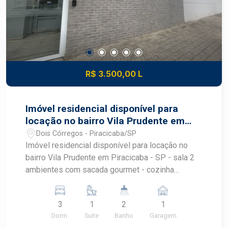
R$ 3.500,00 L
Imóvel residencial disponível para
locação no bairro Vila Prudente em
Piracicaba - SP
Dois Córregos - Piracicaba/SP
Imóvel residencial disponível para locação no
bairro Vila Prudente em Piracicaba - SP - sala 2
ambientes com sacada gourmet - cozinha
americana com armários - área de serviço com
armários - banheiro social - 3 quartos com
3
1
2
1
armários, sendo 1 suite Obs.: apartamento possui
Dorm.
Suite
Banho
Garagem
preparação para ar condicionado - Condomínio