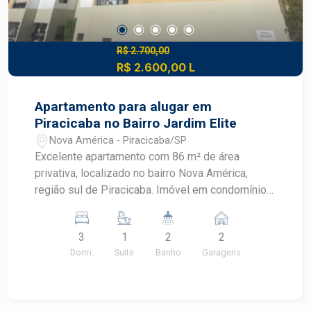
R$ 2.700,00
R$ 2.600,00 L
Apartamento para alugar em
Piracicaba no Bairro Jardim Elite
Nova América - Piracicaba/SP
Excelente apartamento com 86 m² de área
privativa, localizado no bairro Nova América,
região sul de Piracicaba. Imóvel em condomínio
completo, ideal para quem busca conforto,
segurança e praticidade no dia a dia.
3
1
2
2
Características do imóvel: - 03 dormitórios,
Dorm.
Suite
Banho
Garagens
sendo 01 suíte - 02 banheiros - Sala de estar
integrada e bem iluminada - Cozinha funcional -
01 vaga de garagem Condomínio completo: -
Portaria 24 horas e segurança - Academia /