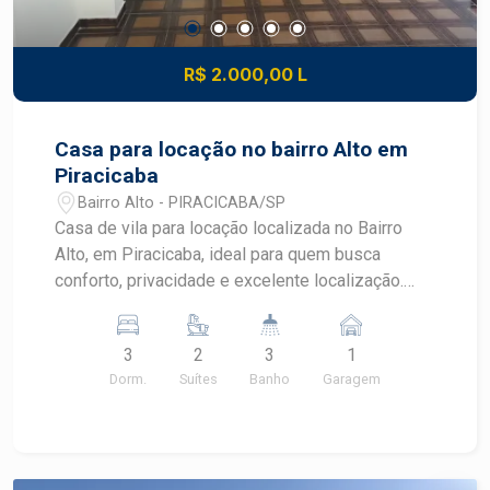
R$ 2.000,00 L
Casa para locação no bairro Alto em
Piracicaba
Bairro Alto - PIRACICABA/SP
Casa de vila para locação localizada no Bairro
Alto, em Piracicaba, ideal para quem busca
conforto, privacidade e excelente localização.
Com ambientes bem distribuídos, duas suítes e
espaço com churrasqueira, este imóvel oferece
3
2
3
1
praticidade para o dia a dia em um dos bairros
Dorm.
Suítes
Banho
Garagem
mais tradicionais de Piracicaba.
CARACTERÍSTICAS DO IMÓVEL - Casa de vila
com portão de acesso individual - 3 dormitórios,
sendo 2 suítes - Sala com boa iluminação natural