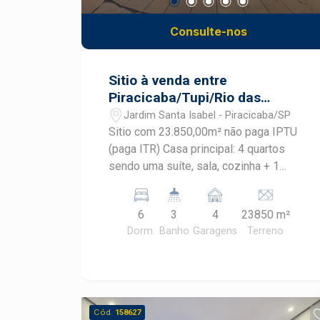
Consulte-nos
Sitio à venda entre
Piracicaba/Tupi/Rio das
Pedras
Jardim Santa Isabel - Piracicaba/SP
Sitio com 23.850,00m² não paga IPTU
(paga ITR) Casa principal: 4 quartos
sendo uma suíte, sala, cozinha + 1
banheiro, varanda. Anexo espaço
gourmet com fogão a lenha e
6
3
4
23850 m²
churrasqueira e 1 banheiro Casa anexa
Dorm.
Banho
Garagens
Terreno
a principal 2 quartos, sala e cozinha,
banheiro e varanda Casa para caseiro 2
quartos, sala, cozinha, banheiro Casa
redonda de baixo: sala/cozinha, 1
quarto pequeno, banheiro Casa auxiliar
Cód.
158627