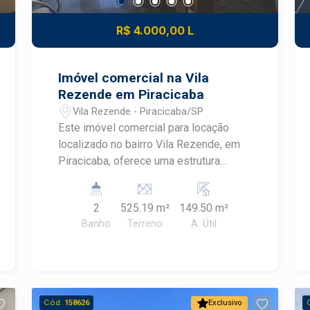
R$ 4.000,00 L
Imóvel comercial na Vila
Rezende em Piracicaba
Vila Rezende - Piracicaba/SP
Este imóvel comercial para locação
localizado no bairro Vila Rezende, em
Piracicaba, oferece uma estrutura
funcional e bem distribuída para
empresas que buscam praticidade,
2
525.19 m²
149.50 m²
conforto e uma localização estratégica.
Banho
Terreno
A. Útil
Com ambientes organizados em dois
pavimentos, é uma excelente opção
para escritórios, clínicas e diversos
segmentos de prestação de serviços.
CARACTERÍSTICAS DO IMÓVEL -
Cód.
158626
Exclusivo