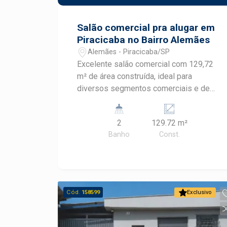
Agende sua visita!
Salão comercial pra alugar em
Piracicaba no Bairro Alemães
Alemães - Piracicaba/SP
Excelente salão comercial com 129,72
m² de área construída, ideal para
diversos segmentos comerciais e de
serviços. O imóvel conta com: Amplo
espaço interno, proporcionando
2
129.72 m²
flexibilidade para adequação do seu
Banho
Const.
negócio; 2 banheiros; Boa distribuição
dos ambientes; Ótima opção para lojas,
escritórios, clínicas, estúdios e
prestadores de serviços. Espaço
funcional e versátil para empresas que
Cód.
158599
Exclusivo
buscam um imóvel com excelente
potencial comercial. Entre em contato
para mais informações e agende uma