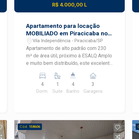
R$ 4.000,00 L
visita
Apartamento para locação
MOBILIADO em Piracicaba no
Condomínio Residencial
Vila Independência - Piracicaba/SP
Europa proximo a Esalq
Apartamento de alto padrão com 230
m² de área útil, próximo à ESALQ Amplo
e muito bem distribuído, este excelente
apartamento oferece conforto,
funcionalidade e localização
4
1
4
3
privilegiada. O imóvel conta com 3
Dorm.
Suite
Banho
Garagens
vagas de garagem e depósito privativo,
além de uma espaçosa sala para 3
ambientes, integrada a uma ampla
sacada fechada com vidro, ideal para
momentos de convivência. Possui
Cód.
158606
ainda lavabo, cozinha planejada, hall
íntimo com roupeiros e terraço técnico.