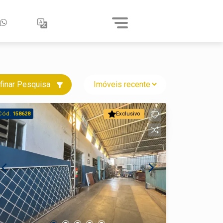
finar Pesquisa
Cód.
158628
Exclusivo