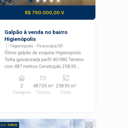
R$ 790.000,00 V
Galpão à venda no bairro
Higienópolis
Higienópolis - Piracicaba/SP
Ótimo galpão de esquina Higienopolis
Telha galvanizada perfil 40/980 Terreno
com 487 metros Construção 258,95
metros 4 Salas , copa, banheiro Piso de
alta resistencia
2
487.05 m²
258.95 m²
Garagens
Terreno
Const.
Cód.
158625