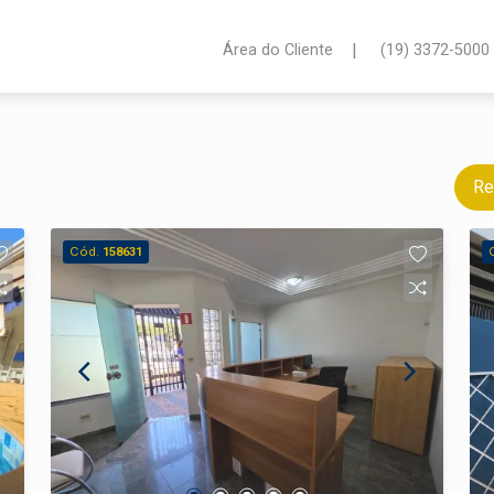
|
Área do Cliente
(19) 3372-5000
Re
Cód.
158631