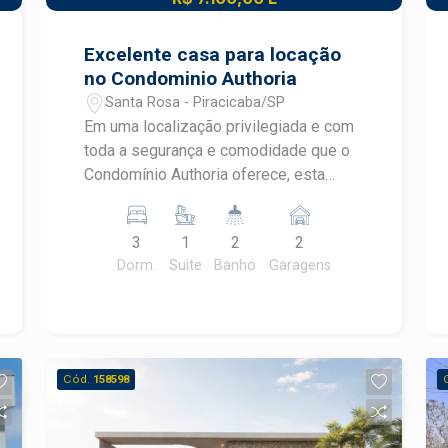
Excelente casa para locação
no Condominio Authoria
Santa Rosa - Piracicaba/SP
Em uma localização privilegiada e com
toda a segurança e comodidade que o
Condomínio Authoria oferece, esta
belíssima casa térrea se destaca pelo
fino acabamento, pela funcionalidade
3
1
2
2
dos ambientes e pelos diferenciais
Dorm.
Suite
Banho
Garagens
tecnológicos que proporcionam mais
conforto ao dia a dia. O imóvel conta
com 3 dormitórios, sendo 1 suíte, além
de dois quartos equipados com ar-
condicionado. A área social integra
Cód.
158598
ambientes aconchegantes e bem
iluminados, enquanto a cozinha possui
armários planejados e coifa, garantindo