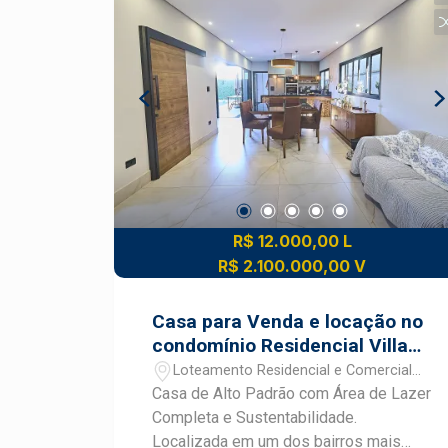
com lavanderia, quarto para ferramentas
e banheiro Canil com 3 vagas e
quartinho para ração
R$ 12.000,00 L
R$ 2.100.000,00 V
Casa para Venda e locação no
condomínio Residencial Villa
D`Áquila
Loteamento Residencial e Comercial
Villa D`Aquila - Piracicaba/SP
Casa de Alto Padrão com Área de Lazer
Completa e Sustentabilidade.
Localizada em um dos bairros mais