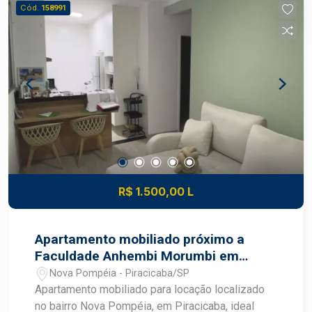
super completa; Portaria 24 horas Se você
Cód.
158991
procura um apartamento espaçoso, elegante e
completo que reúne qualidade de vida para toda a
família, vale a pena conhecer este imóvel! Fale
com um corretor especialista Frias Neto!
R$ 1.500,00 L
Apartamento mobiliado próximo a
Faculdade Anhembi Morumbi em
Piracicaba
Nova Pompéia - Piracicaba/SP
Apartamento mobiliado para locação localizado
no bairro Nova Pompéia, em Piracicaba, ideal