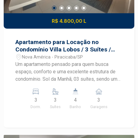
R$ 4.800,00 L
Apartamento para Locação no
Condomínio Villa Lobos / 3 Suítes /
Varanga Gourmet
Nova América - Piracicaba/SP
Um apartamento pensado para quem busca
espaço, conforto e uma excelente estrutura de
condomínio. Sol da Manhã; 03 suítes, sendo uma
com ar condicionado e closet; Sala ampla com
móvel planejado, muita luminosidade natural e ar
3
3
4
3
condicionado; Ampla sacada gourmet, perfeita
Dorm.
Suítes
Banho
Garagens
para receber amigos e aproveitar momentos
especiais; Lavabo; Cozinha completa com
armários planejados e coifa; Área de serviço com
armários; 03 vagas de garagem; Área de lazer