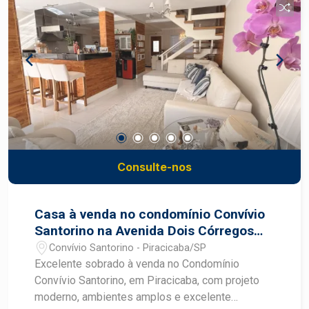
bairro Nova Pompéia, proporcionando mais
comodidade para a rotina em Piracicaba. Frias
Neto Consultoria de Imóveis, mais de 37 anos no
mercado imobiliário de Piracicaba. Agende sua
visita.
Consulte-nos
Casa à venda no condomínio Convívio
Santorino na Avenida Dois Córregos
em Piracicaba
Convívio Santorino - Piracicaba/SP
Excelente sobrado à venda no Condomínio
Convívio Santorino, em Piracicaba, com projeto
moderno, ambientes amplos e excelente