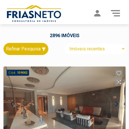
2896 IMÓVEIS
Refinar Pesquisa
Cód.
159002