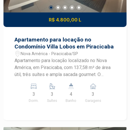
R$ 4.800,00 L
Apartamento para locação no
Condomínio Villa Lobos em Piracicaba
Nova América - Piracicaba/SP
Apartamento para locação localizado no Nova
América, em Piracicaba, com 137,58 m² de área
útil, três suítes e ampla sacada gourmet. O
imóvel recebe sol da manhã e está em
condomínio completo, com lazer diversificado e
3
3
4
3
portaria 24 horas. CARACTERÍSTICAS DO
Dorm.
Suítes
Banho
Garagens
IMÓVEL - Área útil de 137,58 m² - 3 dormitórios,
sendo 3 suítes - Ar condicionado e closet - 4
banheiros - Sala ampla com móvel planejado e ar
condicionado - Ampla sacada gourmet - Lavabo -