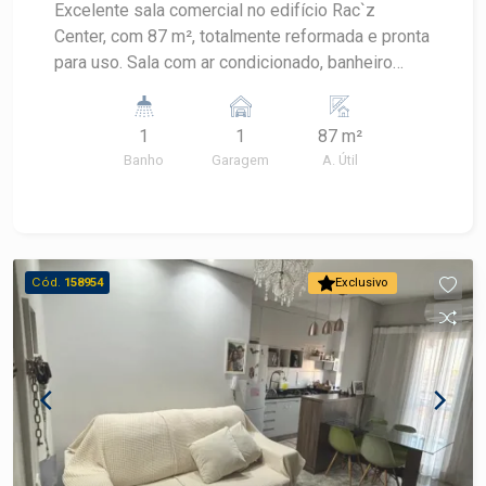
Excelente sala comercial no edifício Rac`z
Center, com 87 m², totalmente reformada e pronta
para uso. Sala com ar condicionado, banheiro
privativo, proporcionando mais conforto e
praticidade para o seu negócio. Uma excelente
1
1
87 m²
oportunidade para instalar sua empresa ou
Banho
Garagem
A. Útil
investir em um imóvel comercial de qualidade.
Agende uma visita e conheça esta excelente
oportunidade!
Cód.
158954
Exclusivo