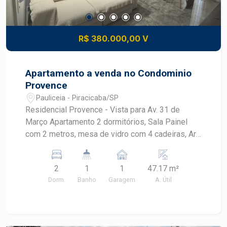
R$ 380.000,00 V
Apartamento a venda no Condominio
Provence
Pauliceia - Piracicaba/SP
Residencial Provence - Vista para Av. 31 de
Março Apartamento 2 dormitórios, Sala Painel
com 2 metros, mesa de vidro com 4 cadeiras, Ar
condicionado, lustre Cozinha com cooktop, forno
brastemp, armários , Banheiro social e lavabo (pia
2
1
1
47.17 m²
auxiliar ao lado do banheiro) Lavanderia com
Dorm.
Banho
Garagem
A. Útil
armários Dormitório com armário grande - 6
portas Dormitório Armários com espelho e
sapateira Cama Bau (embutida) Ar condicionado
Apartamento com aquecimento do chuveiro a gás.