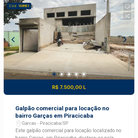
Aquecedor
Cód.
158951
R$ 7.500,00 L
Galpão comercial para locação no
bairro Garças em Piracicaba
Garcas - Piracicaba/SP
Este galpão comercial para locação localizado no
bairro Garças, em Piracicaba, destaca-se pela