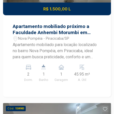
R$ 1.500,00 L
Apartamento mobiliado próximo a
Faculdade Anhembi Morumbi em
Piracicaba
Nova Pompéia - Piracicaba/SP
Apartamento mobiliado para locação localizado
no bairro Nova Pompéia, em Piracicaba, ideal
para quem busca praticidade, conforto e um
imóvel pronto para morar. Com ambientes
planejados, mobiliário completo e excelente
2
1
1
45.95 m²
aproveitamento dos espaços, este apartamento
Dorm.
Banho
Garagem
A. Útil
oferece uma rotina mais funcional em uma região
com fácil acesso aos principais pontos de
Piracicaba. CARACTERÍSTICAS DO IMÓVEL -
Sala mobiliada com sofá e ventilador - Cozinha
americana integrada aos ambientes - Geladeira,
Cód.
158983
cooktop e micro-ondas - Máquina de lavar -