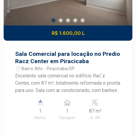
R$ 1.600,00 L
Sala Comercial para locação no Predio
Racz Center em Piracicaba
Bairro Alto - Piracicaba/SP
Excelente sala comercial no edifício Rac`z
Center, com 87 m², totalmente reformada e pronta
para uso. Sala com ar condicionado, com banheiro
privativo, proporcionando mais conforto e
praticidade para o seu negócio. Uma excelente
1
1
87 m²
oportunidade para instalar sua empresa ou
Banho
Garagem
A. Útil
investir em um imóvel comercial de qualidade.
Agende uma visita e conheça esta excelente
oportunidade!