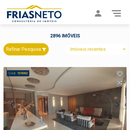
2896 IMÓVEIS
Refinar Pesquisa
Cód.
159002