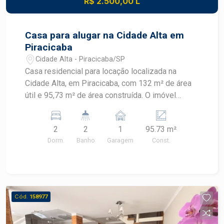
R$ 2.500,00 L
praticidade e excelente custo-benefício no
Edifício Ravenna.
Casa para alugar na Cidade Alta em
Piracicaba
Cidade Alta - Piracicaba/SP
Casa residencial para locação localizada na
Cidade Alta, em Piracicaba, com 132 m² de área
útil e 95,73 m² de área construída. O imóvel
possui dois dormitórios, quintal, churrasqueira e
armários, oferecendo praticidade em localização
2
2
1
95.73 m²
estratégica. CARACTERÍSTICAS DO IMÓVEL -
Dorm.
Banho
Garagem
Const.
Área útil de 132 m² - Área construída de 95,73 m²
- 2 dormitórios - 2 banheiros - Cozinha - Armários
- Quintal - Churrasqueira - 1 vaga de garagem
DIFERENCIAIS DO IMÓVEL - Quintal para
momentos de lazer e convivência - Churrasqueira
Cód.
158977
para confraternizações - Armários que
contribuem para a organização dos ambientes -