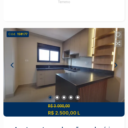
Terreno
Cód.
158177
R$ 3.000,00
R$ 2.500,00 L