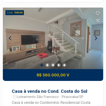
garagem Diferenciais: Portão automatizado Cerca
elétrica Aquecedor Solar OBS.: Estuda permuta
Cód.
158169
com apartamento de menor valor. Bairro
residencial com fácil acesso e comércios,
serviços e vias principais, proporcionando
praticidade e qualidade de vida. Imóvel ideal para
quem busca conforto, segurança e um espaço
funcional para o dia a dia e momentos de lazer.
Construa seu futuro com quem é agente de
desenvolvimento do mercado imobiliário de
Piracicaba. Agende uma visita com Corretores
Frias Neto
R$ 560.000,00 V
Casa à venda no Cond. Costa do Sol
Loteamento São Francisco - Piracicaba/SP
Casa à venda no Condomínio Residencial Costa