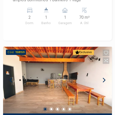
residencial personalizado em Piracicaba. Frias
Neto Consultoria de Imóveis, mais de 37 anos no
mercado imobiliário de Piracicaba. Agende sua
2
1
1
70 m²
visita
Dorm.
Banho
Garagem
A. Útil
Cód.
158159
Exclusivo