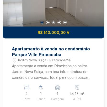
galpão conta ainda com 2 banheiros, garantindo
praticidade e conforto para colaboradores e
clientes. Uma excelente opção para quem busca
espaço, funcionalidade e boa localização para
expandir ou instalar seu negócio. Entre em
contato para mais informações e agende uma
R$ 140.000,00 V
visita.
Apartamento à venda no condomínio
Parque Ville Piracicaba
Jardim Nova Suíça - Piracicaba/SP
Apartamento à venda em Piracicaba no bairro
Jardim Nova Suíça, com boa infraestrutura de
comércios e serviços. Ideal para quem busca
praticidade. - 44m² de área útil; - 2 dormitórios; -
Sala de estar; - Cozinha planejada; - Banheiro; -
2
1
1
44.13 m²
Área de serviço; - 1 vaga de garagem. O
Dorm.
Banho
Garagem
A. Útil
condomínio conta com portaria 24h, área gourmet
e playground. Observação: Aceita financiamento e