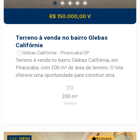
R$ 150.000,00 V
Terreno à venda no bairro Glebas
Califórnia
Glebas Califórnia - Piracicaba/SP
Terreno à venda no bairro Glebas Califórnia, em
Piracicaba, com 200 m² de área de terreno. O lote
oferece uma oportunidade para construir uma
residência personalizada em uma região
residencial da cidade. CARACTERÍSTICAS DO
200 m²
IMÓVEL - Terreno residencial - 200 m² de área
Terreno
de terreno - Localizado no bairro Glebas
Califórnia - Finalidade residencial - Imóvel
destinado à construção - Área para
desenvolvimento de projeto residencial
DIFERENCIAIS DO IMÓVEL - Área de terreno de
Cód.
158164
Exclusivo