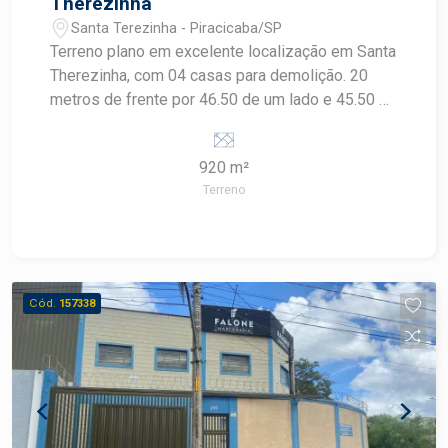
Therezinha
varanda lateral - área de serviço As áreas
Santa Terezinha - Piracicaba/SP
molhadas serão entregues em piso 84/84
Terreno plano em excelente localização em Santa
acetinado. As áreas secas serão entregues em
Therezinha, com 04 casas para demolição. 20
cimentado preparado para receber revestimento
metros de frente por 46.50 de um lado e 45.50 de
cerâmico. Adicionais dessa unidade: fechamento
outro, totalizando 920m2.
de vidro e persianas automáticas das duas
sacadas, aquecedor de água central á Gas de 38L
920 m²
em Inox. Tetos entregues com forro de gesso e
Terreno
tabica. Pintura em PVA branco.
Cód.
157338