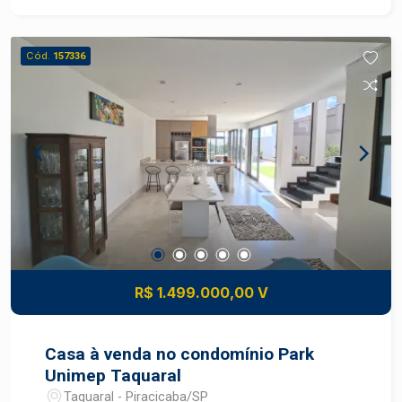
- Escritório com móveis planejados, pronto para
uso - Salão nos fundos em nível elevado e sem
cobertura, ideal para apoio, expansão ou área
Cód.
157336
operacional adicional. Imóvel com excelente
localização, estrutura funcional e grande
potencial operacional
R$ 1.499.000,00 V
Casa à venda no condomínio Park
Unimep Taquaral
Taquaral - Piracicaba/SP