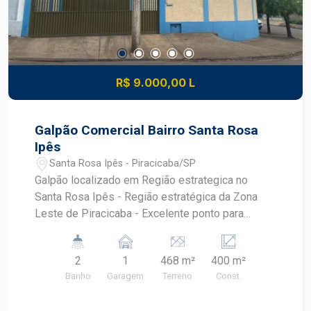
R$ 9.000,00 L
Galpão Comercial Bairro Santa Rosa
Ipês
Santa Rosa Ipês - Piracicaba/SP
Galpão localizado em Região estrategica no
Santa Rosa Ipês - Região estratégica da Zona
Leste de Piracicaba - Excelente ponto para
operações comerciais e logísticas - Galpão
amplo, bem distribuído e funcional - Espaço ideal
2
1
468 m²
400 m²
para armazenamento, produção ou operação
Banho
Garagem
Terreno
Const.
Diferenciais : - 2 banheiros - 1 vaga de garagem -
Ambientes bem organizados e de fácil utilização