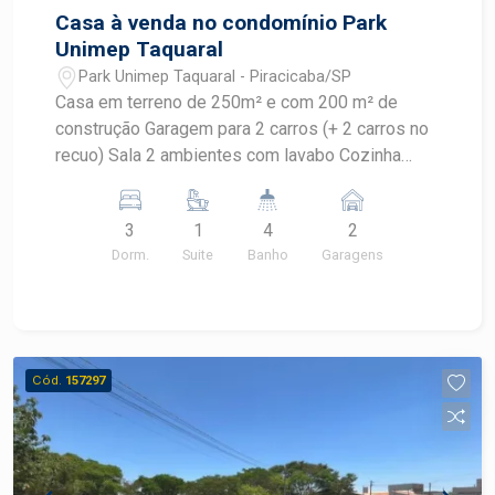
Casa à venda no condomínio Park
Unimep Taquaral
Park Unimep Taquaral - Piracicaba/SP
Casa em terreno de 250m² e com 200 m² de
construção Garagem para 2 carros (+ 2 carros no
recuo) Sala 2 ambientes com lavabo Cozinha
americana com churrasqueira Area de serviço
separada 3 dormitórios sendo 1 suite e 1
3
1
4
2
banheiro social Quintal com gramado
Dorm.
Suite
Banho
Garagens
Cód.
157297