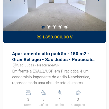
R$ 1.850.000,00 V
Apartamento alto padrão - 150 m2 -
Gran Bellagio - São Judas - Piracicaba
- SP
São Judas - Piracicaba/SP
Em frente a ESALQ/USP, em Piracicaba, é um
condomínio imponente de estilo Neoclássico,
representando uma obra de arte da marca
Zambetta. Com 150 m2 de área, o Gran Bellagio
foi meticulosamente planejado para surpreender
3
3
4
3
e emocionar no bairro São Judas. Principais
Dorm.
Suítes
Banho
Garagens
características incluem uma piscina com