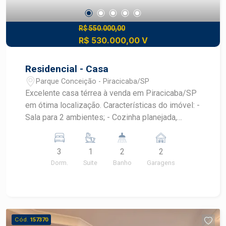
R$ 550.000,00
R$ 530.000,00 V
Residencial - Casa
Parque Conceição - Piracicaba/SP
Excelente casa térrea à venda em Piracicaba/SP
em ótima localização. Características do imóvel: -
Sala para 2 ambientes; - Cozinha planejada,
cooktop e forno; - 3 dormitórios, sendo 1 suíte
com armários embutidos; - 1 banheiro social
3
1
2
2
completo; - Área de serviço coberta e com
Dorm.
Suite
Banho
Garagens
despensa; - Espaço gourmet com churrasqueira ;
- quintal; - 2 vagas de garagem cobertas. Agende
agora a sua visita com um corretor especialista.
Cód.
157370