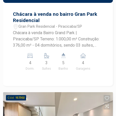
Chácara à venda no bairro Gran Park
Residencial
Gran Park Residencial - Piracicaba/SP
Chácara à venda Bairro Grand Park |
Piracicaba/SP Terreno: 1.000,00 m² Construção:
376,00 m² - 04 dormitórios, sendo 03 suítes,
oferecendo conforto e privacidade - Escritório
ideal para home office ou estudos - Cozinha
4
3
5
4
ampla, funcional e bem iluminada - Sala de jantar
Dorm.
Suítes
Banho
Garagens
integrada e aconchegante - Sala de TV espaçosa
para momentos de lazer - Edícula completa com
churrasqueira e fogão a lenha, perfeita para
receber amigos e família - Extenso gramado, com
ótimo espaço para lazer, jardinagem ou projetos
Cód.
157302
futuros - 02 vagas de garagem cobertas - Vagas
descobertas adicionais para visitantes Agende
sua visita!