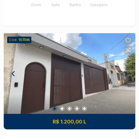
Dorm.
Suite
Banho
Garagens
Cód.
157346
R$ 1.200,00 L