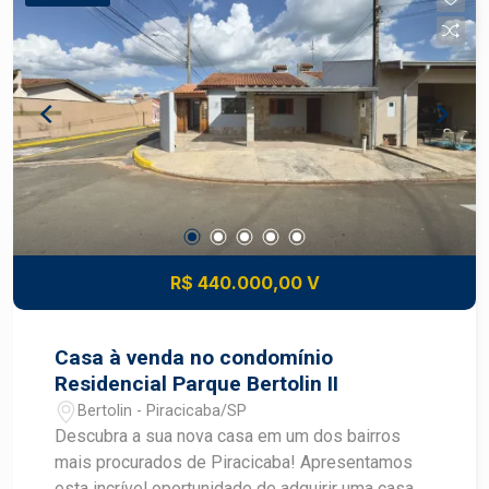
identidade contemporânea - Ambientes bem
setorizados, preservando conforto e privacidade
- Projeto pensado para uso familiar e recepção
de convidados - Alto potencial de valorização
imobiliária Agende hoje mesmo sua visita com
especialista Frias Neto!
R$ 440.000,00 V
Casa à venda no condomínio
Residencial Parque Bertolin II
Bertolin - Piracicaba/SP
Descubra a sua nova casa em um dos bairros
mais procurados de Piracicaba! Apresentamos
esta incrível oportunidade de adquirir uma casa