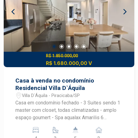
R$ 1.850.000,00
R$ 1.680.000,00 V
Casa à venda no condomínio
Residencial Villa D`Áquila
Villa D`Áquila - Piracicaba/SP
Casa em condomínio fechado - 3 Suites sendo 1
master com closet, todas climatizadas - amplo
espaço goumert - Spa aqualax Amarilis 6
pessoas - cozinha planejada - sala de jogos,
podendo virar 1 dormitorio no terreo, climatizada