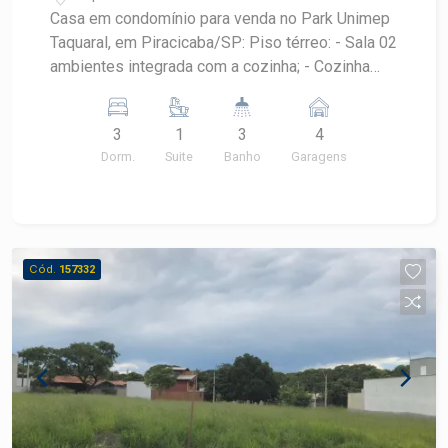
Casa em condomínio para venda no Park Unimep
Taquaral, em Piracicaba/SP: Piso térreo: - Sala 02
ambientes integrada com a cozinha; - Cozinha
americana planejada; - Área gourmet; - Banheiro
externo; - Lavanderia coberta; - Amplo quintal
3
1
3
4
com piscina (2,30 x 6,60m). Piso superior: - Sala
Dorm.
Suite
Banho
Garagens
tv; - 03 dormitórios, sendo 01 suíte; - 02
banheiros: suíte e social. Garagem para 04 carros,
sendo 02 cobertas e 2 descobertas.
Cód.
157332