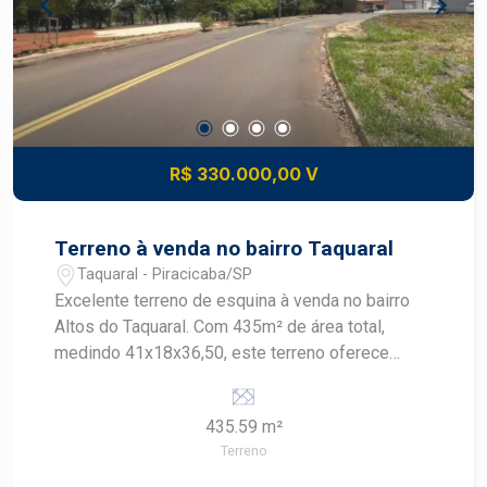
R$ 330.000,00 V
Terreno à venda no bairro Taquaral
Taquaral - Piracicaba/SP
Excelente terreno de esquina à venda no bairro
Altos do Taquaral. Com 435m² de área total,
medindo 41x18x36,50, este terreno oferece
excelente topografia e localização privilegiada,
próximo ao Hospital Ilumina. Ideal para
435.59 m²
construção residencial ou comercial, proporciona
Terreno
amplo espaço e excelente visibilidade por ser de
esquina, garantindo valorização e praticidade