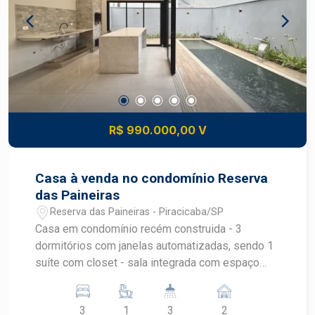
sala e cozinha em sistema americano,
conectadas à área gourmet, criando um espaço
perfeito para receber. O imóvel já conta com a
maior parte dos móveis planejados, agregando
praticidade, sofisticação e excelente
aproveitamento dos espaços. Uma casa única,
pensada nos mínimos detalhes para quem busca
exclusividade, conforto e qualidade de vida.
R$ 990.000,00 V
Casa à venda no condomínio Reserva
das Paineiras
Reserva das Paineiras - Piracicaba/SP
Casa em condomínio recém construida - 3
dormitórios com janelas automatizadas, sendo 1
suíte com closet - sala integrada com espaço
gourmet - espaço goumert - Piscina -
Paisagismo - Banheiro Social. - Banheiro externo
3
1
3
2
- 2 vagas coberta