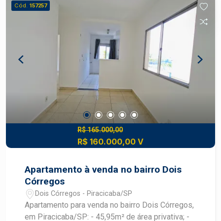
que buscam conforto e praticidade em
Cód.
157257
localização privilegiada. Edifício comercial com
ótima infraestrutura. Para mais informações ou
agendar visita, entre em contato.
R$ 165.000,00
R$ 160.000,00 V
Apartamento à venda no bairro Dois
Córregos
Dois Córregos - Piracicaba/SP
Apartamento para venda no bairro Dois Córregos,
em Piracicaba/SP: - 45,95m² de área privativa; -