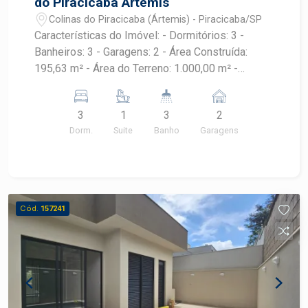
do Piracicaba Artemis
conhecer o seu futuro espaço comercial no bairro
Colinas do Piracicaba (Ártemis) - Piracicaba/SP
Colinas do Piracicaba!
Características do Imóvel: - Dormitórios: 3 -
Banheiros: 3 - Garagens: 2 - Área Construída:
195,63 m² - Área do Terreno: 1.000,00 m² -
Localização: Piracicaba/SP Destaques: -
Condomínio tranquilo com excelente
3
1
3
2
infraestrutura - Ambientes amplos e bem
Dorm.
Suite
Banho
Garagens
distribuídos - Grande área externa com potencial
para lazer, jardinagem ou piscina - Ideal para
famílias que buscam espaço, segurança e
contato com a natureza Agende sua visita e
aproveite essa excelente oportunidade! Para
Cód.
157241
mais informações, entre em contato.