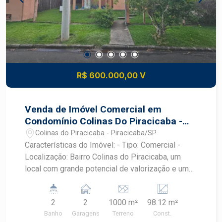
R$ 600.000,00 V
Venda de Imóvel Comercial em
Condomínio Colinas Do Piracicaba -
Piracicaba/SP
Colinas do Piracicaba - Piracicaba/SP
Características do Imóvel: - Tipo: Comercial -
Localização: Bairro Colinas do Piracicaba, um
local com grande potencial de valorização e um
fluxo constante de clientes. - Garagens: 2 vagas
de garagem, proporcionando comodidade para
2
2
1000 m²
98.12 m²
você e seus clientes. - Área Construída: 98,12 m²,
Banho
Garagens
Terreno
Const.
oferecendo um espaço funcional e bem