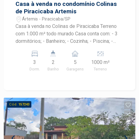
Casa à venda no condomínio Colinas
de Piracicaba Artemis
Ártemis - Piracicaba/SP
Casa à venda no Colinas de Piracicaba Terreno
com 1.000 m² todo murado Casa conta com: - 3
dormitórios; - Banheiro; - Cozinha; - Piscina; -
Espaço com churrasqueira e 1 banheiro de apoio
3
2
5
1000 m²
Dorm.
Banho
Garagens
Terreno
Cód.
157243