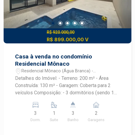
R$ 920.000,00
R$ 899.000,00 V
Casa à venda no condomínio
Residencial Mônaco
Residencial Mônaco (Água Branca) -
Piracicaba/SP
Detalhes do Imóvel: - Terreno: 200 m² - Área
Construída: 130 m² - Garagem: Coberta para 2
veículos Composição: - 3 dormitórios (sendo 1
suíte com closet) - Banheiros: 2 - Pias
esculpidas e nichos em granito - Duchas
3
1
3
2
higiênicas e chuveiros instalados - Esquadrias
Dorm.
Suite
Banho
Garagens
automatizadas com controle remoto nos
dormitórios - Sala 2 ambientes - Cozinha