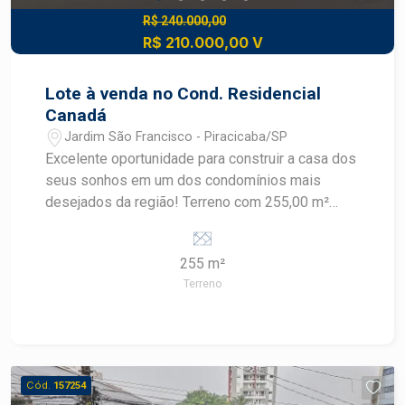
R$ 240.000,00
R$ 210.000,00 V
Lote à venda no Cond. Residencial
Canadá
Jardim São Francisco - Piracicaba/SP
Excelente oportunidade para construir a casa dos
seus sonhos em um dos condomínios mais
desejados da região! Terreno com 255,00 m²
Frente: 10,00 metros Profundidade: 25,50 metros
O lote possui dimensões ideais para projetos
255 m²
modernos, proporcionando ótimo aproveitamento
Terreno
dos espaços e possibilidades para área de lazer,
piscina e ambientes integrados. - Condomínio
com segurança e portaria 24 horas - Ambiente
tranquilo e familiar - Excelente padrão construtivo
- Fácil acesso às principais vias da cidade
Cód.
157254
Invista em qualidade de vida e valorização