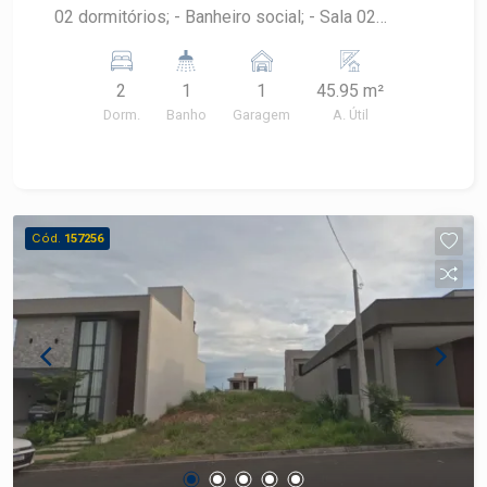
02 dormitórios; - Banheiro social; - Sala 02
ambientes; - Cozinha e lavanderia; - 01 vaga de
garagem.
2
1
1
45.95 m²
Dorm.
Banho
Garagem
A. Útil
Cód.
157256