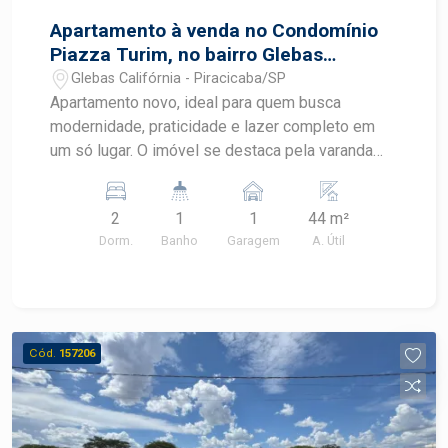
Apartamento à venda no Condomínio
Piazza Turim, no bairro Glebas
Califórnia, em Piracicaba/SP.
Glebas Califórnia - Piracicaba/SP
Apartamento novo, ideal para quem busca
modernidade, praticidade e lazer completo em
um só lugar. O imóvel se destaca pela varanda
gourmet equipada e pela ótima localização, em
uma região tranquila e de fácil acesso à cidade.
2
1
1
44 m²
Características do Imóvel: Sala 2 ambientes com
Dorm.
Banho
Garagem
A. Útil
Painel de TV Varanda gourmet com churrasqueira
equipada Cozinha com armários embutidos Área
de serviço 2 dormitórios completos de armários
embutidos e ventiladores de teto Banheiro Social
com Blindex ate o teto e gabinete 1 vaga de
Cód.
157206
garagem descoberta