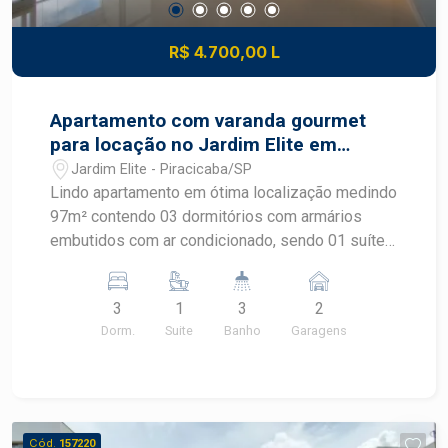
Área total: 5 alqueires - Área construída: 1.500 m²
Entre em contato para mais informações ou
R$ 4.700,00 L
agendamento de visita.
Apartamento com varanda gourmet
para locação no Jardim Elite em
Piracicaba
Jardim Elite - Piracicaba/SP
Lindo apartamento em ótima localização medindo
97m² contendo 03 dormitórios com armários
embutidos com ar condicionado, sendo 01 suíte ,
ampla sala 02 ambientes com ar-condicionado,
lavabo, cozinha planejada estilo americana, área
3
1
3
2
de serviço, 02 vagas. Excelente área de lazer
Dorm.
Suite
Banho
Garagens
contendo playground, brinquedoteca, quadra
recreativa, sala fitness, sauna com sala de
repouso, espaço teen, salão de festas,
churrasqueira gourmet com forno de pizza,
piscina infantil com deck, piscina adulto com
Cód.
157220