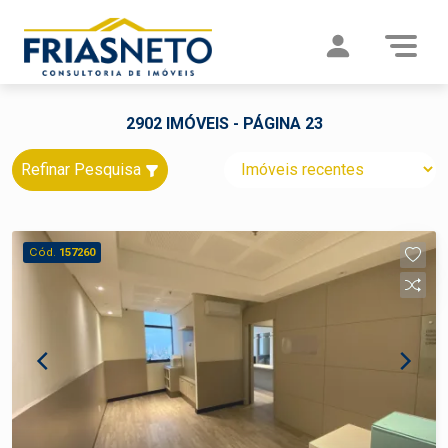
2902 IMÓVEIS - PÁGINA 23
Refinar Pesquisa
Cód.
157260