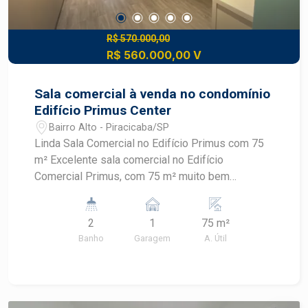
R$ 570.000,00
R$ 560.000,00 V
Sala comercial à venda no condomínio
Edifício Primus Center
Bairro Alto - Piracicaba/SP
Linda Sala Comercial no Edifício Primus com 75
m² Excelente sala comercial no Edifício
Comercial Primus, com 75 m² muito bem
distribuídos, pronta para uso. O imóvel conta com:
Recepção completa com balcão Ar-condicionado
2
1
75 m²
em todos os ambientes 2 salas privativas
Banho
Garagem
A. Útil
completas, com armários planejados Cortinas
automatizadas Copa com armários 2 banheiros 1
vaga de garagem Ambiente moderno, funcional e
ideal para escritórios, consultórios ou empresas