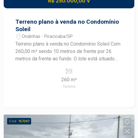
R$ 250.000,00 V
Terreno plano à venda no Condomínio
Soleil
Ondinhas - Piracicaba/SP
Terreno plano à venda no Condomínio Soleil Com
260,00 m² sendo 10 metros de frente por 26
metros da frente ao fundo. O lote está situado
em um condomínio fechado que oferece
segurança 24 horas, proporcionando tranquilidade
260 m²
para você e sua família. Excelente oportunidade
Terreno
Cód.
157247