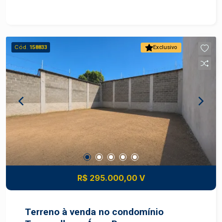
com sacada; - cozinha com armário planejado; -
lavanderia; - piscina; - churrasqueira; - 03 vagas
de garagem. Apartamento com uma vista
privilegiada. Agende uma visita com um
Cód.
158833
Exclusivo
especialista Frias Neto.
R$ 295.000,00 V
Terreno à venda no condomínio