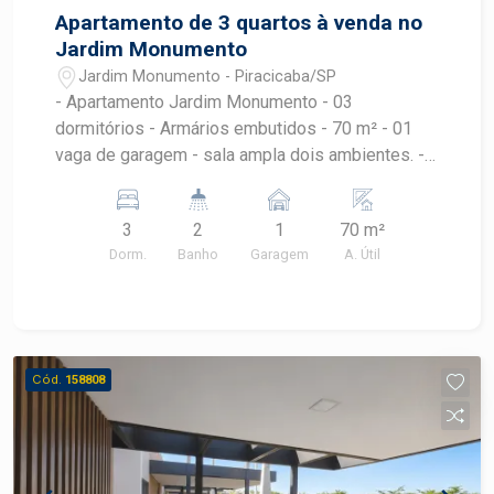
Apartamento de 3 quartos à venda no
Jardim Monumento
Jardim Monumento - Piracicaba/SP
- Apartamento Jardim Monumento - 03
dormitórios - Armários embutidos - 70 m² - 01
vaga de garagem - sala ampla dois ambientes. -
Energia e gás individual - Zeladoria de segunda à
sexta das 8h às 11h
3
2
1
70 m²
Dorm.
Banho
Garagem
A. Útil
Cód.
158808