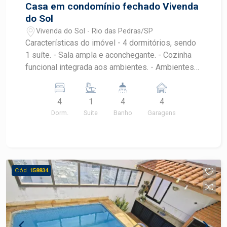
Casa em condomínio fechado Vivenda
do Sol
Vivenda do Sol - Rio das Pedras/SP
Características do imóvel - 4 dormitórios, sendo
1 suíte. - Sala ampla e aconchegante. - Cozinha
funcional integrada aos ambientes. - Ambientes
amplos, bem iluminados e ventilados. - 4 vagas
de garagem paralelas. Diferenciais - Sistema de
4
1
4
4
energia solar fotovoltaica com 20 placas,
Dorm.
Suite
Banho
Garagens
proporcionando economia e sustentabilidade. -
Piscina aquecida, ideal para aproveitar em
qualquer época do ano. - Sistema de
aquecimento de água com boiler. - Ar-
condicionado instalado em 3 dormitórios,
Cód.
158834
garantindo conforto térmico. - Amplo espaço
externo, perfeito para lazer e convivência. - Muito
contato com a natureza, privacidade e
tranquilidade. - Condomínio fechado com
segurança e excelente infraestrutura. Ideal para