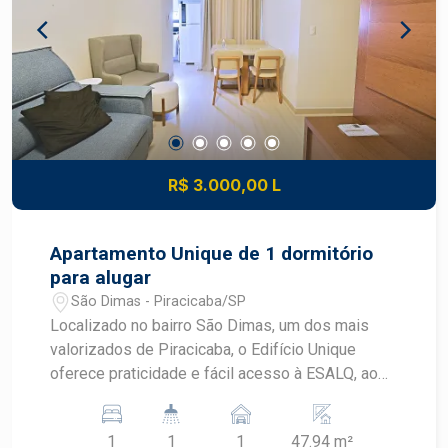
desenvolvimento do mercado imobiliário de
Piracicaba. Agende sua visita!
R$ 3.000,00 L
Apartamento Unique de 1 dormitório
para alugar
São Dimas - Piracicaba/SP
Localizado no bairro São Dimas, um dos mais
valorizados de Piracicaba, o Edifício Unique
oferece praticidade e fácil acesso à ESALQ, ao
Centro, supermercados, restaurantes e diversos
serviços. Este apartamento mobiliado é ideal
1
1
1
47.94 m²
para quem busca conforto e praticidade,