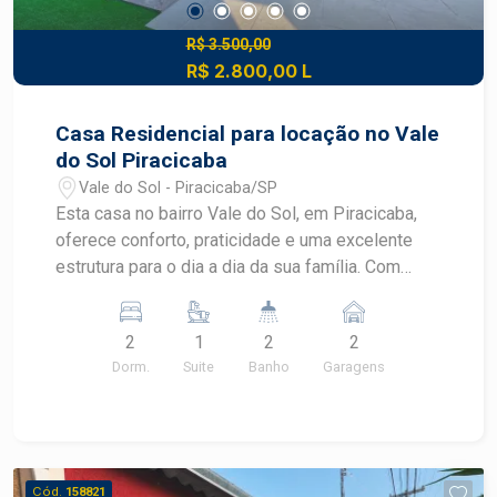
R$ 3.500,00
R$ 2.800,00 L
Casa Residencial para locação no Vale
do Sol Piracicaba
Vale do Sol - Piracicaba/SP
Esta casa no bairro Vale do Sol, em Piracicaba,
oferece conforto, praticidade e uma excelente
estrutura para o dia a dia da sua família. Com
ambientes funcionais, área de lazer privativa e
fácil acesso aos principais serviços da região, é
2
1
2
2
uma ótima opção para quem busca qualidade de
Dorm.
Suite
Banho
Garagens
vida em uma localização tranquila.
CARACTERÍSTICAS DO IMÓVEL - 2 dormitórios,
sendo 1 suíte - Sala de estar - Cozinha - Banheiro
social - Ambientes bem distribuídos - Piscina
privativa - Portão eletrônico - Imóvel funcional e
Cód.
158821