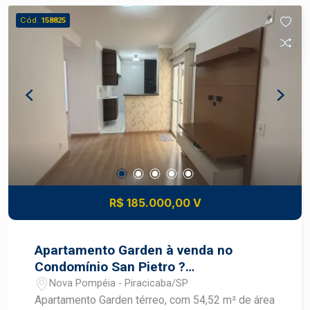
contato.
Cód.
158825
R$ 185.000,00 V
Apartamento Garden à venda no
Condomínio San Pietro ?
Piracicaba/SP
Nova Pompéia - Piracicaba/SP
Apartamento Garden térreo, com 54,52 m² de área