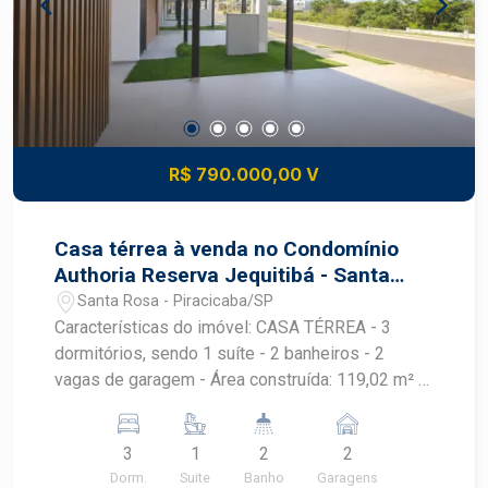
R$ 790.000,00 V
Casa térrea à venda no Condomínio
Authoria Reserva Jequitibá - Santa
Rosa | Piracicaba/SP
Santa Rosa - Piracicaba/SP
Características do imóvel: CASA TÉRREA - 3
dormitórios, sendo 1 suíte - 2 banheiros - 2
vagas de garagem - Área construída: 119,02 m² -
Área do terreno: 200,00 m², sendo 10m de frente
e fundo, 20 m nas laterais esquerda e direita. KIT
3
1
2
2
FACHADA: - PORTA DE ENTRADA PIVOTANTE DE
Dorm.
Suite
Banho
Garagens
ALUMÍNIO NAS MEDIDAS 1,10x2,10m COR