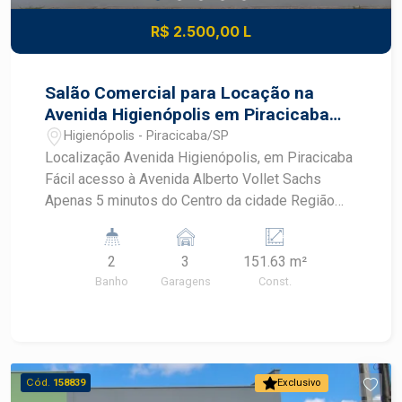
R$ 2.500,00 L
Salão Comercial para Locação na
Avenida Higienópolis em Piracicaba
com 151,63 m² de Construção
Higienópolis - Piracicaba/SP
Localização Avenida Higienópolis, em Piracicaba
Fácil acesso à Avenida Alberto Vollet Sachs
Apenas 5 minutos do Centro da cidade Região
com excelente infraestrutura comercial e grande
fluxo de pessoas Área do Imóvel 151,63 m² de
2
3
151.63 m²
área construída Ambientes Amplo salão
Banho
Garagens
Const.
comercial 02 banheiros 01 copa 01 lavanderia
Vagas 03 vagas de recuo para maior comodidade
de clientes e colaboradores Diferenciais
Localização estratégica para diversos
segmentos comerciais Fácil acesso às principais
Cód.
158839
Exclusivo
vias da cidade Ideal para escritórios, clínicas,