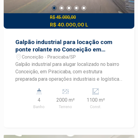
R$ 45.000,00
R$ 40.000,00 L
Galpão industrial para locação com
ponte rolante no Conceição em
Piracicaba
Conceição - Piracicaba/SP
Galpão industrial para alugar localizado no bairro
Conceição, em Piracicaba, com estrutura
preparada para operações industriais e logísticas
de médio e grande porte. O imóvel oferece
excelente capacidade operacional, pé-direito
4
2000 m²
1100 m²
elevado e equipamentos que proporcionam
Banho
Terreno
Const.
eficiência, segurança e produtividade para
diferentes segmentos industriais.
CARACTERÍSTICAS DO IMÓVEL - Galpão
industrial com estrutura robusta - 4 banheiros - 2