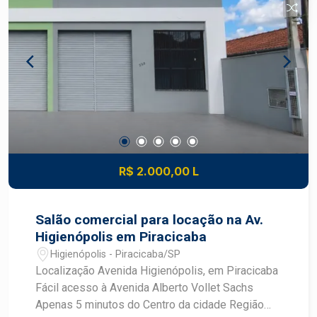
lojas e prestadores de serviços Excelente opção
para empresas que buscam praticidade,
visibilidade e conforto em uma das regiões mais
valorizadas de Piracicaba Construa seu futuro
com quem é agente de desenvolvimento do
mercado imobiliário de Piracicaba. Agende sua
visita.
R$ 2.000,00 L
Salão comercial para locação na Av.
Higienópolis em Piracicaba
Higienópolis - Piracicaba/SP
Localização Avenida Higienópolis, em Piracicaba
Fácil acesso à Avenida Alberto Vollet Sachs
Apenas 5 minutos do Centro da cidade Região