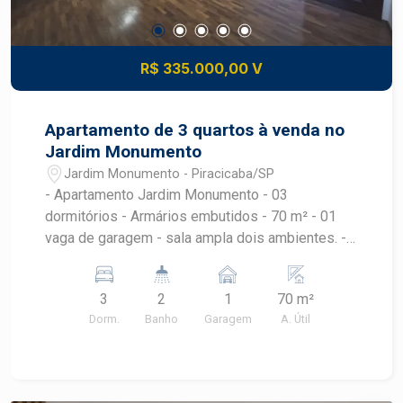
R$ 335.000,00 V
Apartamento de 3 quartos à venda no
Jardim Monumento
Jardim Monumento - Piracicaba/SP
- Apartamento Jardim Monumento - 03
dormitórios - Armários embutidos - 70 m² - 01
vaga de garagem - sala ampla dois ambientes. -
Energia e gás individual - Zeladoria de segunda à
sexta das 8h às 11h
3
2
1
70 m²
Dorm.
Banho
Garagem
A. Útil