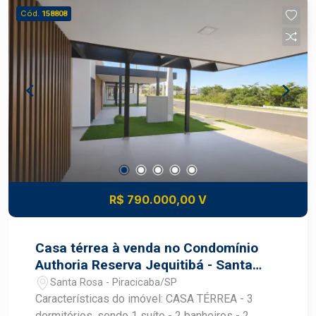
Cód.
158808
R$ 790.000,00 V
Casa térrea à venda no Condomínio
Authoria Reserva Jequitibá - Santa
Rosa | Piracicaba/SP
Santa Rosa - Piracicaba/SP
Características do imóvel: CASA TÉRREA - 3
dormitórios, sendo 1 suíte - 2 banheiros - 2