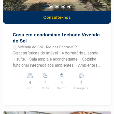
Consulte-nos
Casa em condomínio fechado Vivenda
do Sol
Vivenda do Sol - Rio das Pedras/SP
Características do imóvel - 4 dormitórios, sendo
1 suíte. - Sala ampla e aconchegante. - Cozinha
funcional integrada aos ambientes. - Ambientes
amplos, bem iluminados e ventilados. - 4 vagas
de garagem paralelas. Diferenciais - Sistema de
4
1
4
4
energia solar fotovoltaica com 20 placas,
Dorm.
Suite
Banho
Garagens
proporcionando economia e sustentabilidade. -
Piscina aquecida, ideal para aproveitar em
qualquer época do ano. - Sistema de
aquecimento de água com boiler. - Ar-