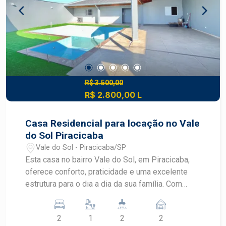
diferencial de um espaço externo privativo.
Agende sua visita e venha conhecer seu novo lar!
R$ 3.500,00
R$ 2.800,00 L
Casa Residencial para locação no Vale
do Sol Piracicaba
Vale do Sol - Piracicaba/SP
Esta casa no bairro Vale do Sol, em Piracicaba,
oferece conforto, praticidade e uma excelente
estrutura para o dia a dia da sua família. Com
ambientes funcionais, área de lazer privativa e
fácil acesso aos principais serviços da região, é
2
1
2
2
uma ótima opção para quem busca qualidade de