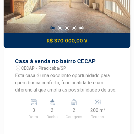
R$ 370.000,00 V
Casa á venda no bairro CECAP
CECAP - Piracicaba/SP
Esta casa é uma excelente oportunidade para
quem busca conforto, funcionalidade e um
diferencial que amplia as possibilidades de uso
do imóvel. Terreno: 200 m²; Área construída: 123
m²; 2 dormitórios; Sala para 2 ambientes, com
3
2
2
200 m²
ótimo espaço para receber familiares e amigos;
Dorm.
Banho
Garagens
Terreno
Cozinha com armários; Banheiro social; Área de
serviço; Amplo quintal; Edícula nos fundos,
composta por: 1 dormitório; Sala; Cozinha;