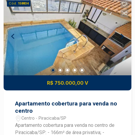
condicionado instalado em 3 dormitórios,
Cód.
158834
garantindo conforto térmico. - Amplo espaço
externo, perfeito para lazer e convivência. - Muito
contato com a natureza, privacidade e
tranquilidade. - Condomínio fechado com
segurança e excelente infraestrutura. Ideal para
quem busca Qualidade de vida. Conforto e
sofisticação. Segurança para toda a família.
Excelente espaço para receber amigos e
desfrutar momentos inesquecíveis. Agende sua
visita e descubra o privilégio de viver em uma
chácara que une conforto, tecnologia, economia e
R$ 750.000,00 V
contato com a natureza!
Apartamento cobertura para venda no
centro
Centro - Piracicaba/SP
Apartamento cobertura para venda no centro de
Piracicaba/SP: - 166m² de área privativa; -