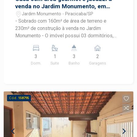
venda no Jardim Monumento, em
frente à área verde
Jardim Monumento - Piracicaba/SP
- Sobrado com 160m² de área de terreno e
230m² de construção à venda no Jardim
Monumento - O imóvel possui 03 dormitórios,
sendo 1 suíte com closet e varanda voltada para
área verde - Sala ampla - Cozinha planejada com
3
1
3
2
ilha - Área gourmet com churrasqueira a gás
Dorm.
Suite
Banho
Garagens
integrada à cozinha - A residencia possui
escritório - 2 Vagas de garagem
Cód.
158795