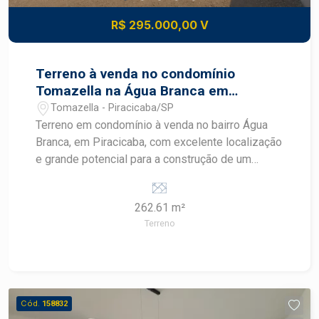
R$ 295.000,00 V
Terreno à venda no condomínio
Tomazella na Água Branca em
Piracicaba
Tomazella - Piracicaba/SP
Terreno em condomínio à venda no bairro Água
Branca, em Piracicaba, com excelente localização
e grande potencial para a construção de um
projeto residencial personalizado. Localizado no
Condomínio Tomazella, este terreno de esquina
262.61 m²
possui topografia favorável e oferece a
Terreno
combinação ideal entre segurança, tranquilidade
e qualidade de vida em um ambiente planejado e
valorizado. CARACTERÍSTICAS DO IMÓVEL -
Área do terreno de 262,61 m² - Terreno de
esquina - 14,14 metros de frente com raio de 9
Cód.
158832
metros - 10 metros de fundo - 19 metros na