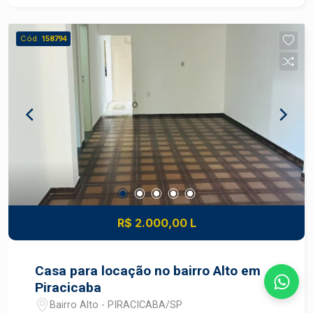
Banheiro; Com 200 m² de terreno e 123 m² de
área construída, o imóvel oferece ambientes bem
Cód.
158794
distribuídos e excelente aproveitamento dos
espaços. A edícula é um grande diferencial, ideal
para receber familiares, criar um espaço
independente para hóspedes, home office ou
para a finalidade que desejar.
R$ 2.000,00 L
Casa para locação no bairro Alto em
Piracicaba
Bairro Alto - PIRACICABA/SP