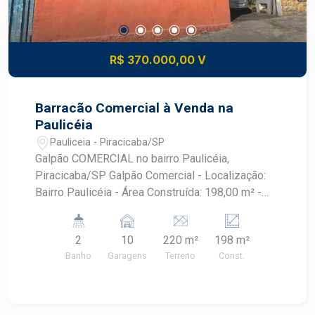
localização estratégica e com toda a
comodidade. Excelente opção para estudantes,
profissionais ou investidores que desejam um
imóvel de fácil locação. Agende sua visita e
R$ 370.000,00 V
venha conhecer este excelente apartamento!
Barracão Comercial à Venda na
Paulicéia
Pauliceia - Piracicaba/SP
Galpão COMERCIAL no bairro Paulicéia,
Piracicaba/SP Galpão Comercial - Localização:
Bairro Paulicéia - Área Construída: 198,00 m² -
Área do Terreno: 220,00 m² Banheiro masculino e
feminino Area de escritório tipo mezanino Este
2
10
220 m²
198 m²
galpão oferece uma excelente oportunidade para
Banho
Garagens
Terreno
Const.
quem busca um espaço comercial bem
localizado, ideal para diversos tipos de negócios.
Com uma área construída ampla. Para mais
informações ou agendar uma visita, entre em