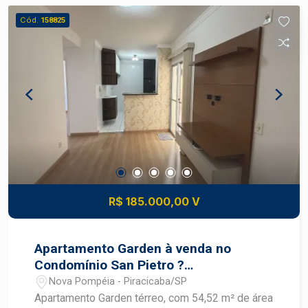
contato.
Cód.
158825
R$ 185.000,00 V
Apartamento Garden à venda no
Condomínio San Pietro ?
Piracicaba/SP
Nova Pompéia - Piracicaba/SP
Apartamento Garden térreo, com 54,52 m² de área