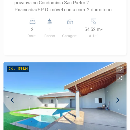
privativa no Condomínio San Pietro ?
Piracicaba/SP O imóvel conta com: 2 dormitórios;
Sala aconchegante com painel de TV; Cozinha
planejada, funcional e com excelente
2
1
1
54.52 m²
aproveitamento de espaço; Banheiro social; Área
Dorm.
Banho
Garagem
A. Útil
Garden privativa, perfeita para momentos de
lazer, pets ou para criar um espaço para relaxar; 1
vaga de garagem. O condomínio oferece
segurança e lazer para toda a família, com
portaria, playground, espaço gourmet com
Cód.
158824
churrasqueira e quadra poliesportiva,
proporcionando mais comodidade no dia a dia.
Uma excelente oportunidade para quem busca
um imóvel pronto para morar, com planejados e o
diferencial de um espaço externo privativo.
Agende sua visita e venha conhecer seu novo lar!