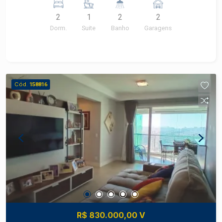
Piracicaba Este salão comercial reúne
Se você procura um apartamento moderno,
localização estratégica, ambientes versáteis e
2
1
2
2
completo e com excelente infraestrutura, esta é a
excelente funcionalidade para diferentes tipos
Dorm.
Suite
Banho
Garagens
oportunidade ideal! Características do imóvel: 2
de negócios no bairro Piracicamirim. Frias Neto
dormitórios, sendo 1 suíte; Todos os ambientes
Consultoria de Imóveis, mais de 37 anos no
com móveis planejados, proporcionando
mercado imobiliário de Piracicaba. Agende sua
organização e excelente aproveitamento dos
visita.
espaços; Apartamento totalmente mobiliado,
Cód.
158816
pronto para morar; Cozinha completa, equipada
com eletrodomésticos modernos e utensílios,
trazendo praticidade desde o primeiro dia;
Ambientes aconchegantes, modernos e muito
bem conservados; 2 vagas de garagem
privativas; Diferenciais: Um apartamento
impecável, totalmente mobiliado e equipado,
ideal para quem busca conforto sem precisar se
preocupar com mudanças ou montagem de
móveis. É entrar e morar! Excelente localização,
com fácil acesso às principais vias da cidade,
R$ 830.000,00 V
próximo a supermercados, escolas, farmácias e