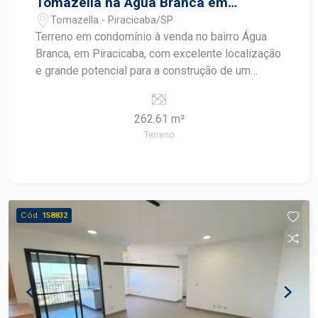
Tomazella na Água Branca em
Piracicaba
Tomazella - Piracicaba/SP
Terreno em condomínio à venda no bairro Água
Branca, em Piracicaba, com excelente localização
e grande potencial para a construção de um
projeto residencial personalizado. Localizado no
Condomínio Tomazella, este terreno de esquina
262.61 m²
possui topografia favorável e oferece a
Terreno
combinação ideal entre segurança, tranquilidade
e qualidade de vida em um ambiente planejado e
valorizado. CARACTERÍSTICAS DO IMÓVEL -
Área do terreno de 262,61 m² - Terreno de
esquina - 14,14 metros de frente com raio de 9
Cód.
158832
metros - 10 metros de fundo - 19 metros na
lateral esquerda - 28 metros na lateral direita -
Excelente topografia para construção -
Localizado em condomínio fechado com
infraestrutura completa DIFERENCIAIS DO
IMÓVEL - Terreno de esquina com ótimo