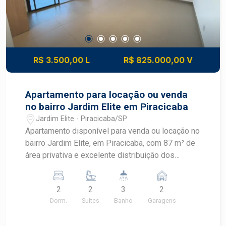
aproveitamento para projetos residenciais -
Condomínio com segurança e infraestrutura
completa - Ambiente tranquilo e em constante
valorização - Excelente potencial para construção
de uma residência personalizada - Ótima
R$ 3.500,00 L
R$ 825.000,00 V
oportunidade para investimento e valorização
patrimonial LOCALIZAÇÃO E ACESSO -
Localizado no bairro Água Branca, em Piracicaba
Apartamento para locação ou venda
- Inserido no Condomínio Tomazella, em uma
no bairro Jardim Elite em Piracicaba
região em crescimento - Fácil acesso às
Jardim Elite - Piracicaba/SP
principais vias de Piracicaba - Próximo a
Apartamento disponível para venda ou locação no
escolas, supermercados, comércios e serviços -
bairro Jardim Elite, em Piracicaba, com 87 m² de
Bairro Água Branca com infraestrutura que
área privativa e excelente distribuição dos
proporciona praticidade no dia a dia IDEAL PARA
ambientes. Localizado no último andar, o imóvel
- Famílias que desejam construir a casa dos
oferece mais privacidade, vista privilegiada e a
sonhos - Projetos residenciais modernos e
2
2
3
2
agradável incidência do sol da manhã,
personalizados - Quem busca segurança e
Dorm.
Suítes
Banho
Garagens
proporcionando conforto e bem-estar em uma
qualidade de vida - Investidores em busca de
das regiões mais valorizadas de Piracicaba.
valorização patrimonial - Pessoas que desejam