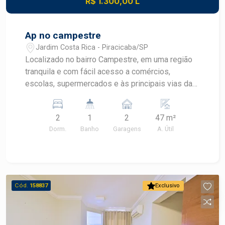
R$ 1.300,00 L
Ap no campestre
Jardim Costa Rica - Piracicaba/SP
Localizado no bairro Campestre, em uma região
tranquila e com fácil acesso a comércios,
escolas, supermercados e às principais vias da
cidade, este apartamento é ideal para quem
busca praticidade e conforto. O imóvel conta
2
1
2
47 m²
com: 2 dormitórios, ambos com telas
Dorm.
Banho
Garagens
A. Útil
mosquiteiras Sala de estar com ventilador de
teto e papel de parede Cozinha planejada
Banheiro social com box blindex e gabinete na
pia Piso laminado 2 vagas, próximo a portaria
Uma excelente opção para casais, pequenas
Cód.
158837
Exclusivo
famílias ou para quem procura um imóvel
funcional em um bairro com boa infraestrutura.
Construa seu futuro com quem é agente de