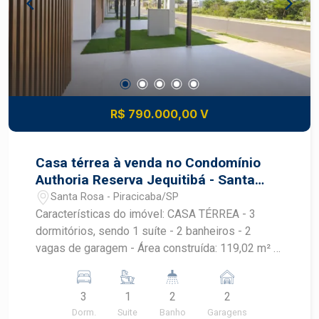
R$ 790.000,00 V
Casa térrea à venda no Condomínio
Authoria Reserva Jequitibá - Santa
Rosa | Piracicaba/SP
Santa Rosa - Piracicaba/SP
Características do imóvel: CASA TÉRREA - 3
dormitórios, sendo 1 suíte - 2 banheiros - 2
vagas de garagem - Área construída: 119,02 m² -
Área do terreno: 200,00 m², sendo 10m de frente
e fundo, 20 m nas laterais esquerda e direita. KIT
3
1
2
2
FACHADA: - PORTA DE ENTRADA PIVOTANTE DE
Dorm.
Suite
Banho
Garagens
ALUMÍNIO NAS MEDIDAS 1,10x2,10m COR