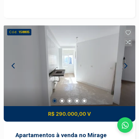
AMADEIRADA - PORCELANATO NA FACHADA
NAS MEDIDAS 0,20x0,90m NA COR
AMADEIRADA - FECHAMENTO NO PERGOLADO
DA GARAGEM EM VIDRO LAMINADO INCOLOR
Cód.
158805
8mm KIT INTERNO: - PISO PORCELANATO
RETIFICADO 90X90cm NA COR CINZA -
COMPLEMENTO BANCADA COZINHA
UNIFICANDO BANCADA DA COZINHA COM
BALCÃO PARA PREVISÃO DE COOKTOP -
GRANITO VERDE UBATUBA. Conheça uma
excelente oportunidade de morar em um dos
empreendimentos mais modernos e valorizados
de Piracicaba. Esta casa térrea foi projetada para
oferecer conforto, funcionalidade e qualidade de
vida, com ambientes integrados, excelente
R$ 290.000,00 V
iluminação natural e um projeto contemporâneo
que atende às necessidades da família moderna.
Localizada no Authoria Reserva Jequitibá, a
Apartamentos à venda no Mirage