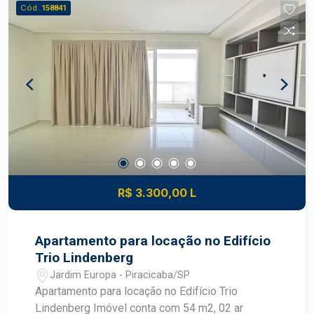
pontes rolantes com capacidade para 5 e 7
Cód.
158841
toneladas - Pé-direito de 11 metros - Piso de
alta resistência - Portão para caminhões com
dimensões de 6 x 7 metros - Transformador
instalado - Escritórios para área administrativa -
Vestiários para colaboradores - Área do terreno
de 2000.00 m² - Área construída de 1100.00 m²
DIFERENCIAIS DO IMÓVEL - Estrutura preparada
para operações industriais - Equipamentos que
otimizam a movimentação de cargas - Pé-direito
elevado para maior versatilidade operacional -
Fácil acesso para caminhões e veículos de
R$ 3.300,00 L
grande porte - Excelente opção para empresas
que buscam eficiência e funcionalidade
LOCALIZAÇÃO E ACESSO - Localizado no bairro
Apartamento para locação no Edifício
Conceição, em Piracicaba - Fácil acesso às
Trio Lindenberg
principais rodovias e corredores logísticos da
Jardim Europa - Piracicaba/SP
cidade - Bairro Conceição em região estratégica
Apartamento para locação no Edifício Trio
para operações industriais - Acesso facilitado
Lindenberg Imóvel conta com 54 m2, 02 ar