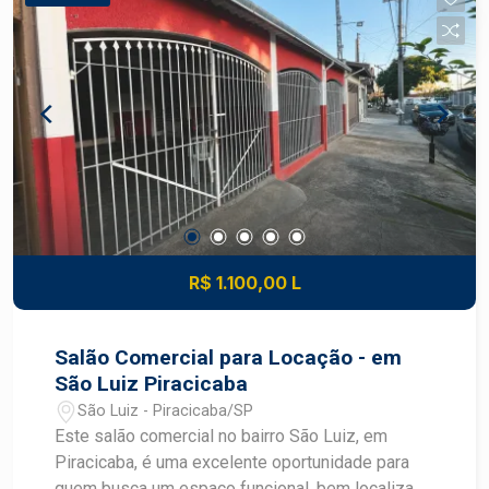
aconchegante - Área construída de 150 m² -
Terreno com 227.45 m² DIFERENCIAIS DO
IMÓVEL - Piscina para momentos de lazer e
convivência - Suíte que proporciona mais
conforto e privacidade - Portão eletrônico para
maior praticidade e segurança - Ambientes
planejados para o dia a dia da família - Excelente
aproveitamento dos espaços internos e externos
LOCALIZAÇÃO E ACESSO - Localizada no bairro
Vale do Sol, em Piracicaba - Região residencial
tranquila e bem estruturada - Fácil acesso às
R$ 1.100,00 L
principais vias da cidade - Próxima a escolas,
comércios, supermercados e serviços -
Excelente mobilidade para diferentes regiões de
Salão Comercial para Locação - em
Piracicaba IDEAL PARA - Casais e pequenas
São Luiz Piracicaba
famílias - Quem busca um imóvel com lazer
São Luiz - Piracicaba/SP
privativo - Pessoas que valorizam praticidade e
Este salão comercial no bairro São Luiz, em
conforto - Moradores que desejam viver em uma
Piracicaba, é uma excelente oportunidade para
região tranquila - Quem procura qualidade de vida
quem busca um espaço funcional, bem localizado