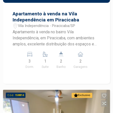
uma ampla rede de comércios e serviços.
Agende sua visita e venha conhecer este lindo
Apartamento à venda na Vila
apartamento!
Independência em Piracicaba
Vila Independência - Piracicaba/SP
Apartamento à venda no bairro Vila
Independência, em Piracicaba, com ambientes
amplos, excelente distribuição dos espaços e
localização privilegiada. Com 100,00 m² de área
útil, o imóvel oferece conforto e praticidade para
3
1
2
2
toda a família, sendo uma excelente oportunidade
Dorm.
Suite
Banho
Garagens
para morar em uma das regiões mais valorizadas
do bairro Vila Independência. CARACTERÍSTICAS
DO IMÓVEL - 3 dormitórios espaçosos, sendo 1
suite - 2 banheiros - Sala ampla e bem iluminada
- Ambientes com excelente distribuição -
Cód.
158814
Exclusivo
Cozinha funcional - 2 vagas de garagem - Imóvel
com excelente aproveitamento dos espaços -
Área útil de 100,00 m² DIFERENCIAIS DO