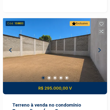
com sacada; - cozinha com armário planejado; -
lavanderia; - piscina; - churrasqueira; - 03 vagas
de garagem. Apartamento com uma vista
privilegiada. Agende uma visita com um
Cód.
158833
Exclusivo
especialista Frias Neto.
R$ 295.000,00 V
Terreno à venda no condomínio