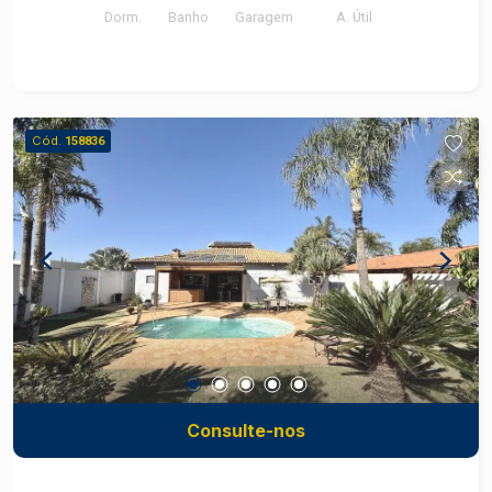
Dorm.
Banho
Garagem
A. Útil
contando com: 1 dormitório com armários
planejados e ar-condicionado Sala de estar
mobiliada e com ar condicionado, sacada Cozinha
planejada, equipada com fogão, coifa, micro-
ondas e air fryer, copos, talheres Banheiro social
Cód.
158836
com box Ambientes planejados, modernos e
funcionais Uma excelente opção para estudantes,
profissionais e quem deseja morar em uma
localização privilegiada com todo o conforto de
um imóvel pronto para morar. Construa seu futuro
com quem é agente de desenvolvimento do
mercado imobiliário de Piracicaba. Agende sua
visita!
Consulte-nos