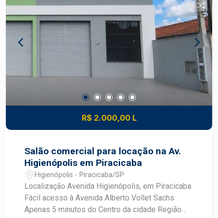
lojas e prestadores de serviços Excelente opção
para empresas que buscam praticidade,
visibilidade e conforto em uma das regiões mais
valorizadas de Piracicaba Construa seu futuro
com quem é agente de desenvolvimento do
mercado imobiliário de Piracicaba. Agende sua
visita.
R$ 2.000,00 L
Salão comercial para locação na Av.
Higienópolis em Piracicaba
Higienópolis - Piracicaba/SP
Localização Avenida Higienópolis, em Piracicaba
Fácil acesso à Avenida Alberto Vollet Sachs
Apenas 5 minutos do Centro da cidade Região