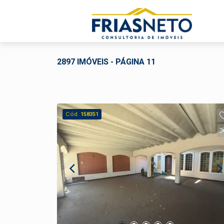
2897 IMÓVEIS - PÁGINA 11
Cód.
158351