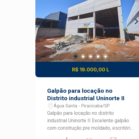
Piracicaba Este salão comercial reúne
localização estratégica, espaço
funcional e excelente potencial para
diferentes segmentos de negócios.
Frias Neto Consultoria de Imóveis,
mais de 37 anos no mercado imobiliário
de Piracicaba. Agende sua visita.
R$ 19.000,00 L
Galpão para locação no
Distrito industrial Uninorte II
Água Santa - Piracicaba/SP
Galpão para locação no distrito
industrial Uninorte II Excelente galpão
com construção pre moldado, escritório
com mezanino, piso alta resistência,