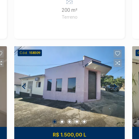
200 m²
Terreno
Cód.
158309
R$ 1.500,00 L