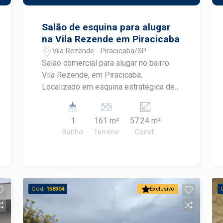
Salão de esquina para alugar
na Vila Rezende em Piracicaba
Vila Rezende - Piracicaba/SP
Salão comercial para alugar no bairro
Vila Rezende, em Piracicaba.
Localizado em esquina estratégica de
um dos bairros mais tradicionais da
cidade, este imóvel oferece excelente
1
161 m²
57.24 m²
visibilidade, ampla vitrine e um espaço
Banho
Terreno
Const.
versátil para diferentes segmentos
comerciais, proporcionando praticidade
e destaque para o seu negócio.
CARACTERÍSTICAS DO IMÓVEL -
Imóvel de esquina com excelente
Cód.
158304
Exclusivo
exposição - Ampla vitrine para
valorização da marca e dos produtos -
1 banheiro - Copa/cozinha de apoio -