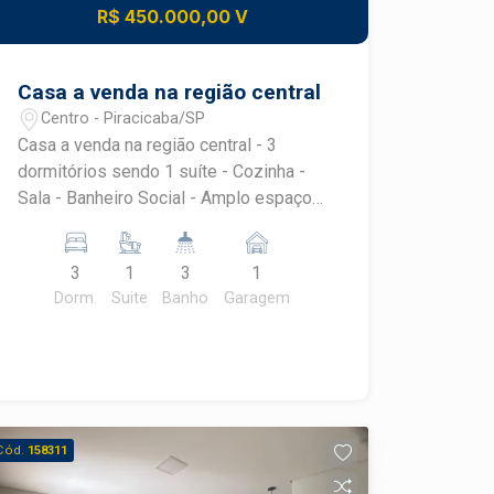
R$ 450.000,00 V
Casa a venda na região central
Centro - Piracicaba/SP
Casa a venda na região central - 3
dormitórios sendo 1 suíte - Cozinha -
Sala - Banheiro Social - Amplo espaço
de quintal - 1 Vaga de garagem
3
1
3
1
Dorm.
Suite
Banho
Garagem
Cód.
158311