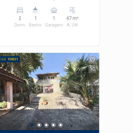
2
1
1
47 m²
Dorm.
Banho
Garagem
A. Útil
Cód.
158321