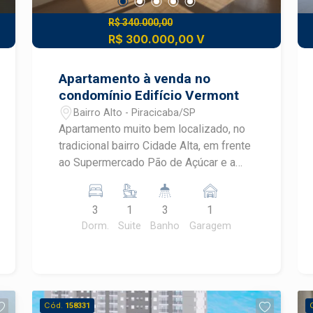
R$ 340.000,00
R$ 300.000,00 V
Apartamento à venda no
condomínio Edifício Vermont
Bairro Alto - Piracicaba/SP
Apartamento muito bem localizado, no
tradicional bairro Cidade Alta, em frente
ao Supermercado Pão de Açúcar e a
poucos minutos do Centro de
Piracicaba. São 88 m² de área privativa
3
1
3
1
muito bem distribuídos em: 3
Dorm.
Suite
Banho
Garagem
dormitórios, sendo 1 suíte Sala para 2
ambientes Cozinha DIspensa Banheiro
social Área de serviço com banheiro de
apoio 1 vaga de garagem coberta. O
condomínio oferece excelente estrutura
Cód.
158331