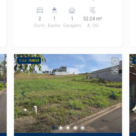
pessoalmente esta excelente
vaga de garagem coberta *ainda em
oportunidade!
construção (obras aceleradas)
2
1
1
52.24 m²
*previsão de entrega em dezembro de
Dorm.
Banho
Garagem
A. Útil
2026
Cód.
158323