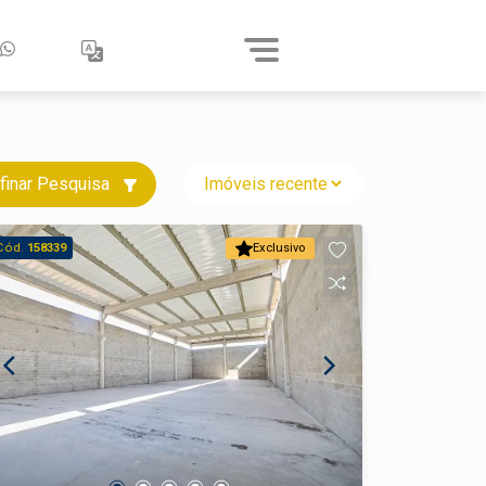
finar Pesquisa
Cód.
158339
Exclusivo