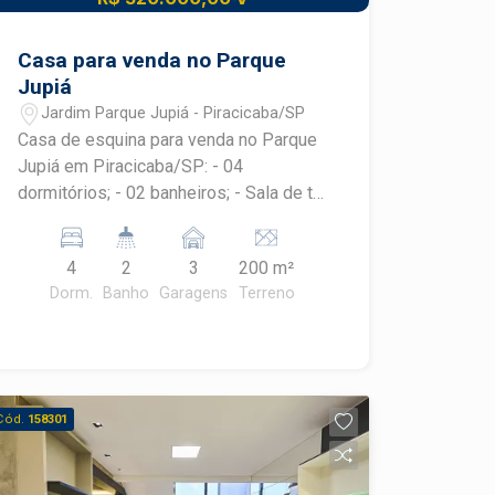
Casa para venda no Parque
Jupiá
Jardim Parque Jupiá - Piracicaba/SP
Casa de esquina para venda no Parque
Jupiá em Piracicaba/SP: - 04
dormitórios; - 02 banheiros; - Sala de tv;
- Cozinha; - Quintal com lavanderia e
churrasqueira; - 03 Vagas de garagem.
4
2
3
200 m²
Não aceita financiamento!
Dorm.
Banho
Garagens
Terreno
Cód.
158301