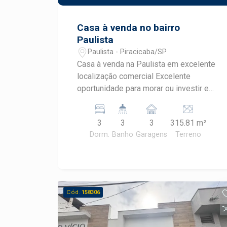
Casa à venda no bairro
Paulista
Paulista - Piracicaba/SP
Casa à venda na Paulista em excelente
localização comercial Excelente
oportunidade para morar ou investir em
uma das melhores regiões do Bairro
Paulista, com grande potencial para uso
3
3
3
315.81 m²
residencial ou comercial. Destaques do
Dorm.
Banho
Garagens
Terreno
imóvel: Terreno amplo com 315,81 m²
Ampla frente, permitindo recuo para
estacionamento em caso de adaptação
para atividade comercial Sala de estar
espaçosa Sala de jantar integrada a um
Cód.
158306
agradável jardim interno Cozinha
planejada 3 dormitórios com armários
embutidos 2 banheiros completos Na