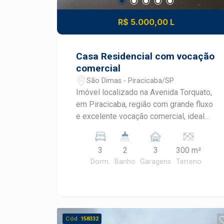
R$ 5.000,00 L
Casa Residencial com vocação
comercial
São Dimas - Piracicaba/SP
Imóvel localizado na Avenida Torquato,
em Piracicaba, região com grande fluxo
e excelente vocação comercial, ideal
para quem busca visibilidade,
praticidade e fácil acesso aos
3
2
3
300 m²
principais pontos da cidade. O imóvel
Dorm.
Banho
Garagens
Terreno
conta com 3 quartos, sala, cozinha e
ambientes amplos com ótima
distribuição, oferecendo versatilidade
tanto para uso residencial quanto
comercial. Nos fundos, possui um
Cód.
158332