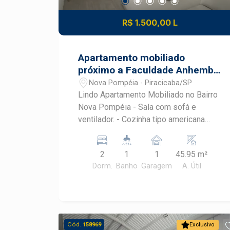
R$ 1.500,00 L
Apartamento mobiliado
próximo a Faculdade Anhembi
Morumbi
Nova Pompéia - Piracicaba/SP
Lindo Apartamento Mobiliado no Bairro
Nova Pompéia - Sala com sofá e
ventilador. - Cozinha tipo americana
com geladeira, cooktop, microondas,
máquina de lavar e armários planejados.
2
1
1
45.95 m²
- Banheiro com box e gabinete. -
Dorm.
Banho
Garagem
A. Útil
Dormitório 1: Cama de casal, armário
planejado e ventilador de teto. -
Dormitório 2: Armário e ventilador de
teto.
Cód.
158969
Exclusivo