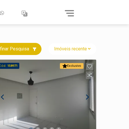
finar Pesquisa
Cód.
158971
Exclusivo