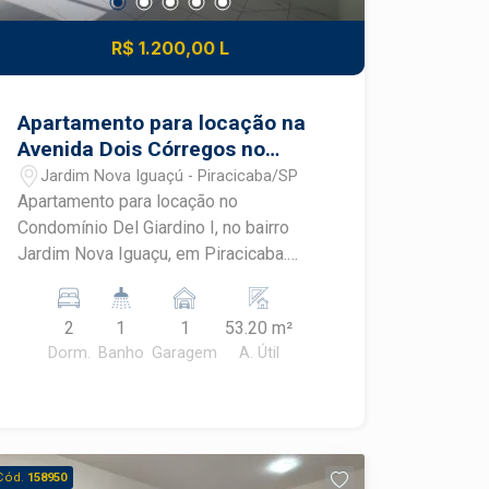
R$ 1.200,00 L
Apartamento para locação na
Avenida Dois Córregos no
condomínio Del Giardino I em
Jardim Nova Iguaçú - Piracicaba/SP
Piracicaba
Apartamento para locação no
Condomínio Del Giardino I, no bairro
Jardim Nova Iguaçu, em Piracicaba.
Com ambientes planejados, excelente
aproveitamento dos espaços e
2
1
1
53.20 m²
infraestrutura completa de condomínio,
Dorm.
Banho
Garagem
A. Útil
este imóvel oferece conforto,
praticidade e segurança para o dia a dia.
CARACTERÍSTICAS DO IMÓVEL -
Apartamento com 2 dormitórios -
Dormitórios com armários planejados -
Cód.
158950