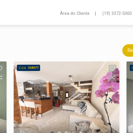
|
Área do Cliente
(19) 3372-5000
Re
Cód.
158977