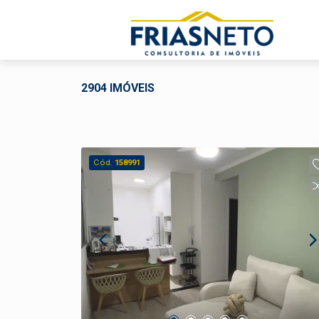
2904 IMÓVEIS
Cód.
158991