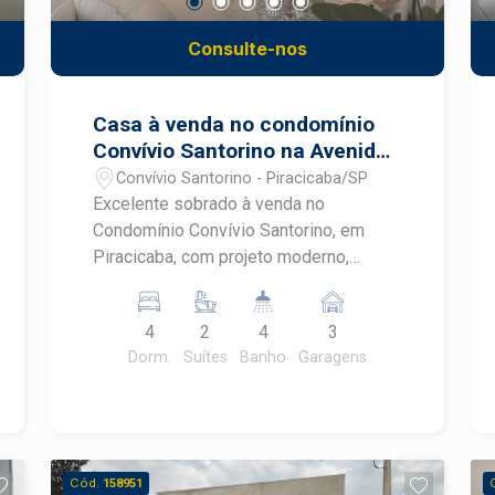
Consulte-nos
Casa à venda no condomínio
Convívio Santorino na Avenida
Dois Córregos em Piracicaba
Convívio Santorino - Piracicaba/SP
Excelente sobrado à venda no
Condomínio Convívio Santorino, em
Piracicaba, com projeto moderno,
ambientes amplos e excelente
distribuição dos espaços. Localizado
4
2
4
3
em uma das regiões de maior
Dorm.
Suítes
Banho
Garagens
crescimento da cidade, o imóvel reúne
conforto, sofisticação e uma completa
área de lazer para toda a família. No
Convívio Santorino, você encontra
segurança, praticidade e qualidade de
Cód.
158951