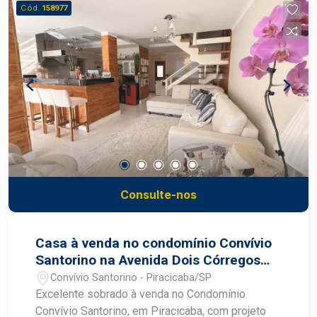
Cód.
158977
Consulte-nos
Casa à venda no condomínio Convívio
Santorino na Avenida Dois Córregos
em Piracicaba
Convívio Santorino - Piracicaba/SP
Excelente sobrado à venda no Condomínio
Convívio Santorino, em Piracicaba, com projeto