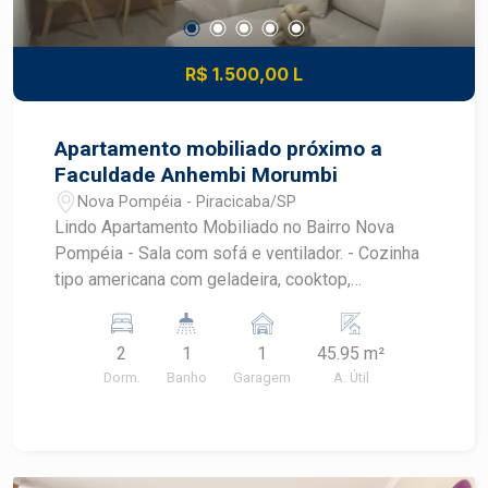
R$ 1.500,00 L
Apartamento mobiliado próximo a
Faculdade Anhembi Morumbi
Nova Pompéia - Piracicaba/SP
Lindo Apartamento Mobiliado no Bairro Nova
Pompéia - Sala com sofá e ventilador. - Cozinha
tipo americana com geladeira, cooktop,
microondas, máquina de lavar e armários
planejados. - Banheiro com box e gabinete. -
2
1
1
45.95 m²
Dormitório 1: Cama de casal, armário planejado e
Dorm.
Banho
Garagem
A. Útil
ventilador de teto. - Dormitório 2: Armário e
ventilador de teto.