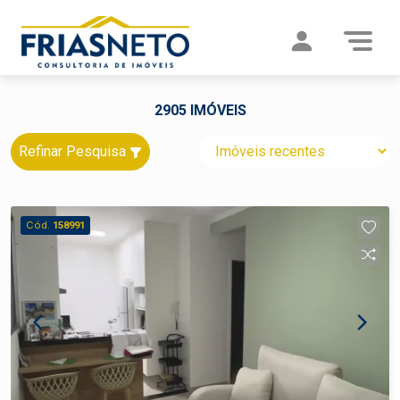
2905 IMÓVEIS
Refinar Pesquisa
Cód.
158991