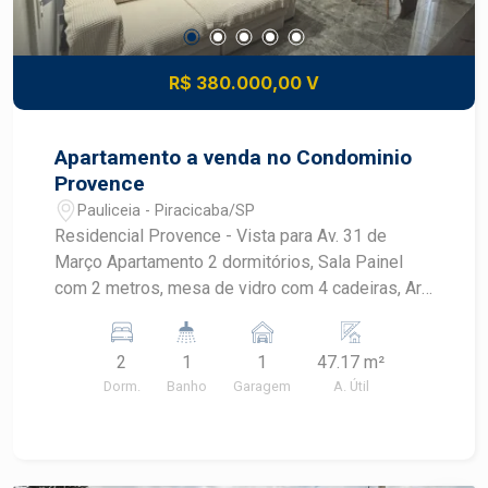
R$ 380.000,00 V
Apartamento a venda no Condominio
Provence
Pauliceia - Piracicaba/SP
Residencial Provence - Vista para Av. 31 de
Março Apartamento 2 dormitórios, Sala Painel
com 2 metros, mesa de vidro com 4 cadeiras, Ar
condicionado, lustre Cozinha com cooktop, forno
brastemp, armários , Banheiro social e lavabo (pia
2
1
1
47.17 m²
auxiliar ao lado do banheiro) Lavanderia com
Dorm.
Banho
Garagem
A. Útil
armários Dormitório com armário grande - 6
portas Dormitório Armários com espelho e
sapateira Cama Bau (embutida) Ar condicionado
Apartamento com aquecimento do chuveiro a gás.