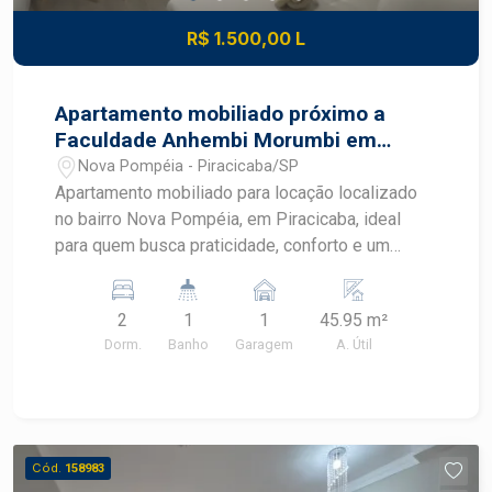
R$ 1.500,00 L
Apartamento mobiliado próximo a
Faculdade Anhembi Morumbi em
Piracicaba
Nova Pompéia - Piracicaba/SP
Apartamento mobiliado para locação localizado
no bairro Nova Pompéia, em Piracicaba, ideal
para quem busca praticidade, conforto e um
imóvel pronto para morar. Com ambientes
planejados, mobiliário completo e excelente
2
1
1
45.95 m²
aproveitamento dos espaços, este apartamento
Dorm.
Banho
Garagem
A. Útil
oferece uma rotina mais funcional em uma região
com fácil acesso aos principais pontos de
Piracicaba. CARACTERÍSTICAS DO IMÓVEL -
Sala mobiliada com sofá e ventilador - Cozinha
americana integrada aos ambientes - Geladeira,
Cód.
158983
cooktop e micro-ondas - Máquina de lavar -