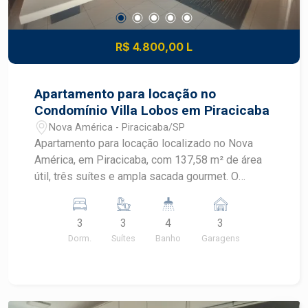
R$ 4.800,00 L
Apartamento para locação no
Condomínio Villa Lobos em Piracicaba
Nova América - Piracicaba/SP
Apartamento para locação localizado no Nova
América, em Piracicaba, com 137,58 m² de área
útil, três suítes e ampla sacada gourmet. O
imóvel recebe sol da manhã e está em
condomínio completo, com lazer diversificado e
3
3
4
3
portaria 24 horas. CARACTERÍSTICAS DO
Dorm.
Suítes
Banho
Garagens
IMÓVEL - Área útil de 137,58 m² - 3 dormitórios,
sendo 3 suítes - Ar condicionado e closet - 4
banheiros - Sala ampla com móvel planejado e ar
condicionado - Ampla sacada gourmet - Lavabo -