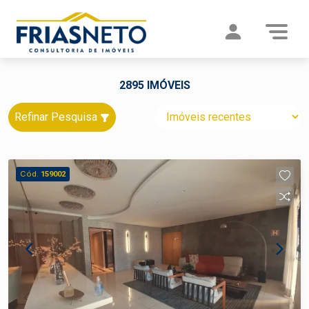
2895 IMÓVEIS
Refinar Pesquisa
Cód.
159002