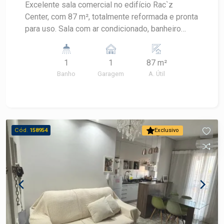
Excelente sala comercial no edifício Rac`z
Center, com 87 m², totalmente reformada e pronta
para uso. Sala com ar condicionado, banheiro
privativo, proporcionando mais conforto e
praticidade para o seu negócio. Uma excelente
1
1
87 m²
oportunidade para instalar sua empresa ou
Banho
Garagem
A. Útil
investir em um imóvel comercial de qualidade.
Agende uma visita e conheça esta excelente
oportunidade!
Cód.
158954
Exclusivo