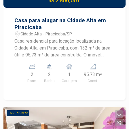
R$ 2.500,00 L
praticidade e excelente custo-benefício no
Edifício Ravenna.
Casa para alugar na Cidade Alta em
Piracicaba
Cidade Alta - Piracicaba/SP
Casa residencial para locação localizada na
Cidade Alta, em Piracicaba, com 132 m² de área
útil e 95,73 m² de área construída. O imóvel
possui dois dormitórios, quintal, churrasqueira e
armários, oferecendo praticidade em localização
2
2
1
95.73 m²
estratégica. CARACTERÍSTICAS DO IMÓVEL -
Dorm.
Banho
Garagem
Const.
Área útil de 132 m² - Área construída de 95,73 m²
- 2 dormitórios - 2 banheiros - Cozinha - Armários
- Quintal - Churrasqueira - 1 vaga de garagem
DIFERENCIAIS DO IMÓVEL - Quintal para
momentos de lazer e convivência - Churrasqueira
Cód.
158977
para confraternizações - Armários que
contribuem para a organização dos ambientes -