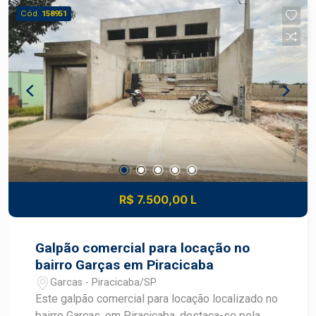
Aquecedor
Cód.
158951
R$ 7.500,00 L
Galpão comercial para locação no
bairro Garças em Piracicaba
Garcas - Piracicaba/SP
Este galpão comercial para locação localizado no
bairro Garças, em Piracicaba, destaca-se pela