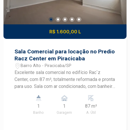
R$ 1.600,00 L
Sala Comercial para locação no Predio
Racz Center em Piracicaba
Bairro Alto - Piracicaba/SP
Excelente sala comercial no edifício Rac`z
Center, com 87 m², totalmente reformada e pronta
para uso. Sala com ar condicionado, com banheiro
privativo, proporcionando mais conforto e
praticidade para o seu negócio. Uma excelente
1
1
87 m²
oportunidade para instalar sua empresa ou
Banho
Garagem
A. Útil
investir em um imóvel comercial de qualidade.
Agende uma visita e conheça esta excelente
oportunidade!