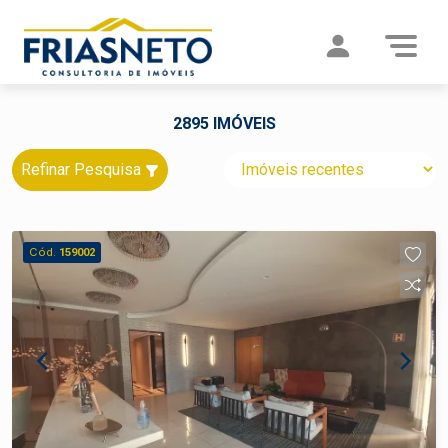
2895 IMÓVEIS
Refinar Pesquisa
Cód.
159002