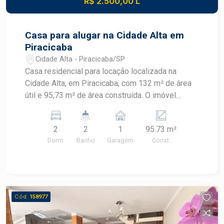
R$ 2.500,00 L
praticidade e excelente custo-benefício no
Edifício Ravenna.
Casa para alugar na Cidade Alta em
Piracicaba
Cidade Alta - Piracicaba/SP
Casa residencial para locação localizada na
Cidade Alta, em Piracicaba, com 132 m² de área
útil e 95,73 m² de área construída. O imóvel
possui dois dormitórios, quintal, churrasqueira e
armários, oferecendo praticidade em localização
2
2
1
95.73 m²
estratégica. CARACTERÍSTICAS DO IMÓVEL -
Dorm.
Banho
Garagem
Const.
Área útil de 132 m² - Área construída de 95,73 m²
- 2 dormitórios - 2 banheiros - Cozinha - Armários
- Quintal - Churrasqueira - 1 vaga de garagem
DIFERENCIAIS DO IMÓVEL - Quintal para
momentos de lazer e convivência - Churrasqueira
Cód.
158977
para confraternizações - Armários que
contribuem para a organização dos ambientes -