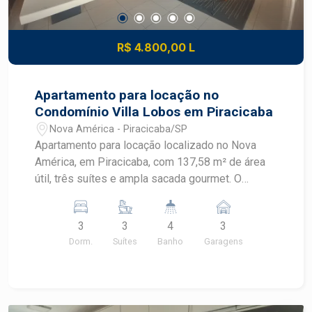
R$ 4.800,00 L
Apartamento para locação no
Condomínio Villa Lobos em Piracicaba
Nova América - Piracicaba/SP
Apartamento para locação localizado no Nova
América, em Piracicaba, com 137,58 m² de área
útil, três suítes e ampla sacada gourmet. O
imóvel recebe sol da manhã e está em
condomínio completo, com lazer diversificado e
3
3
4
3
portaria 24 horas. CARACTERÍSTICAS DO
Dorm.
Suítes
Banho
Garagens
IMÓVEL - Área útil de 137,58 m² - 3 dormitórios,
sendo 3 suítes - Ar condicionado e closet - 4
banheiros - Sala ampla com móvel planejado e ar
condicionado - Ampla sacada gourmet - Lavabo -