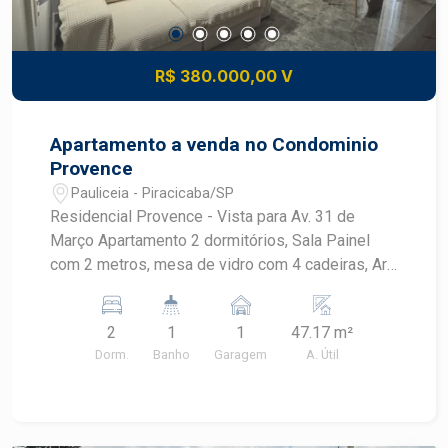
R$ 380.000,00 V
Apartamento a venda no Condominio
Provence
Pauliceia - Piracicaba/SP
Residencial Provence - Vista para Av. 31 de
Março Apartamento 2 dormitórios, Sala Painel
com 2 metros, mesa de vidro com 4 cadeiras, Ar
condicionado, lustre Cozinha com cooktop, forno
brastemp, armários , Banheiro social e lavabo (pia
2
1
1
47.17 m²
auxiliar ao lado do banheiro) Lavanderia com
Dorm.
Banho
Garagem
A. Útil
armários Dormitório com armário grande - 6
portas Dormitório Armários com espelho e
sapateira Cama Bau (embutida) Ar condicionado
Apartamento com aquecimento do chuveiro a gás.