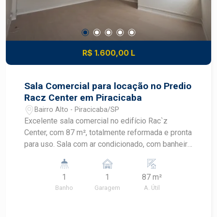
R$ 1.600,00 L
Sala Comercial para locação no Predio
Racz Center em Piracicaba
Bairro Alto - Piracicaba/SP
Excelente sala comercial no edifício Rac`z
Center, com 87 m², totalmente reformada e pronta
para uso. Sala com ar condicionado, com banheiro
privativo, proporcionando mais conforto e
praticidade para o seu negócio. Uma excelente
1
1
87 m²
oportunidade para instalar sua empresa ou
Banho
Garagem
A. Útil
investir em um imóvel comercial de qualidade.
Agende uma visita e conheça esta excelente
oportunidade!