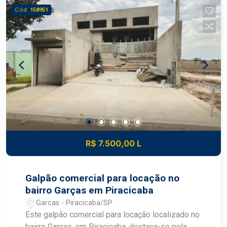
Aquecedor
Cód.
158951
R$ 7.500,00 L
Galpão comercial para locação no
bairro Garças em Piracicaba
Garcas - Piracicaba/SP
Este galpão comercial para locação localizado no
bairro Garças, em Piracicaba, destaca-se pela