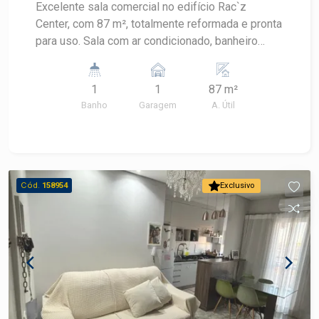
Excelente sala comercial no edifício Rac`z
Center, com 87 m², totalmente reformada e pronta
para uso. Sala com ar condicionado, banheiro
privativo, proporcionando mais conforto e
praticidade para o seu negócio. Uma excelente
1
1
87 m²
oportunidade para instalar sua empresa ou
Banho
Garagem
A. Útil
investir em um imóvel comercial de qualidade.
Agende uma visita e conheça esta excelente
oportunidade!
Cód.
158954
Exclusivo