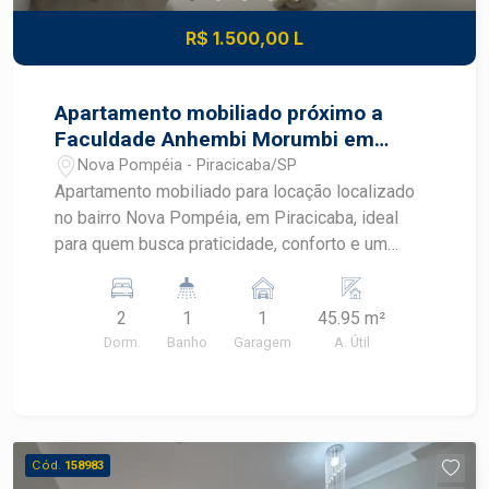
R$ 1.500,00 L
Apartamento mobiliado próximo a
Faculdade Anhembi Morumbi em
Piracicaba
Nova Pompéia - Piracicaba/SP
Apartamento mobiliado para locação localizado
no bairro Nova Pompéia, em Piracicaba, ideal
para quem busca praticidade, conforto e um
imóvel pronto para morar. Com ambientes
planejados, mobiliário completo e excelente
2
1
1
45.95 m²
aproveitamento dos espaços, este apartamento
Dorm.
Banho
Garagem
A. Útil
oferece uma rotina mais funcional em uma região
com fácil acesso aos principais pontos de
Piracicaba. CARACTERÍSTICAS DO IMÓVEL -
Sala mobiliada com sofá e ventilador - Cozinha
americana integrada aos ambientes - Geladeira,
Cód.
158983
cooktop e micro-ondas - Máquina de lavar -