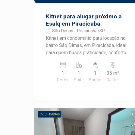
Piracicaba. Agende sua visita.
Kitnet para alugar próximo a
Esalq em Piracicaba
São Dimas - Piracicaba/SP
Kitnet em condomínio para locação no
bairro São Dimas, em Piracicaba, ideal
para quem busca praticidade, conforto
e excelente localização. Totalmente
mobiliada e próxima à Escola Superior
1
1
1
35 m²
de Agricultura Luiz de Queiroz (ESALQ)
Dorm.
Suite
Banho
A. Útil
e ao Shopping Piracicaba, esta é uma
excelente opção para estudantes e
profissionais que desejam uma rotina
mais prática. CARACTERÍSTICAS DO
IMÓVEL - Kitnet mobiliada - Geladeira -
Cód.
158940
Fogão - Micro-ondas - Cama -
Televisão - Armário - Ar-condicionado -
Banheiro social - Condomínio com