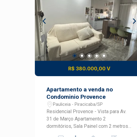
Famílias que desejam morar em uma
de serviço integrada e planejada -
região tradicional de Piracicaba Esta
Banheiro social com gabinete e box de
casa na Cidade Alta reúne praticidade,
vidro - Ambientes funcionais e prontos
espaço externo e localização
para morar - Condomínio com elevador
conveniente para a rotina em
- 1 vaga de garagem DIFERENCIAIS DO
Piracicaba. Frias Neto Consultoria de
IMÓVEL - Condomínio com piscina para
Imóveis, mais de 37 anos no mercado
lazer - Salão de festas para
imobiliário de Piracicaba. Agende sua
confraternizações - Playground para as
visita.
crianças - Mini mercado interno para
R$ 380.000,00 V
maior comodidade - Portaria 24 horas
com controle de acesso LOCALIZAÇÃO
E ACESSO - Localizado no bairro
Apartamento a venda no
Jardim Nova Iguaçu, em Piracicaba -
Condominio Provence
Fácil acesso ao bairro Dois Córregos e
Pauliceia - Piracicaba/SP
às principais avenidas da cidade -
Residencial Provence - Vista para Av.
Região com supermercados, farmácias
31 de Março Apartamento 2
e comércios variados - Acesso
dormitórios, Sala Painel com 2 metros,
facilitado às rodovias e importantes
mesa de vidro com 4 cadeiras, Ar