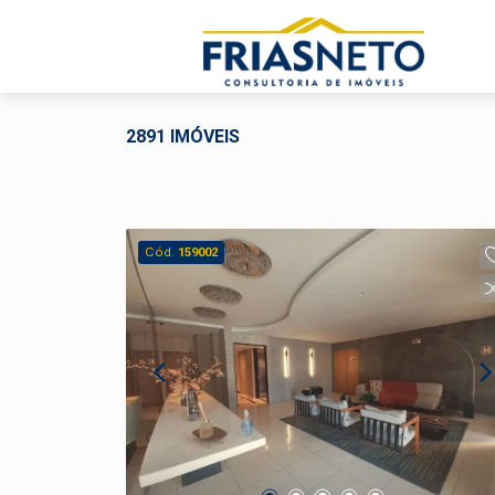
2891 IMÓVEIS
Cód.
159002