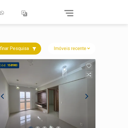
finar Pesquisa
Cód.
158983