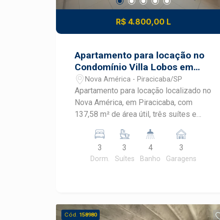
R$ 4.800,00 L
Apartamento para locação no
Condomínio Villa Lobos em
Piracicaba
Nova América - Piracicaba/SP
Apartamento para locação localizado no
Nova América, em Piracicaba, com
137,58 m² de área útil, três suítes e
ampla sacada gourmet. O imóvel
recebe sol da manhã e está em
3
3
4
3
condomínio completo, com lazer
Dorm.
Suítes
Banho
Garagens
diversificado e portaria 24 horas.
CARACTERÍSTICAS DO IMÓVEL - Área
útil de 137,58 m² - 3 dormitórios, sendo
3 suítes - Ar condicionado e closet - 4
banheiros - Sala ampla com móvel
Cód.
158980