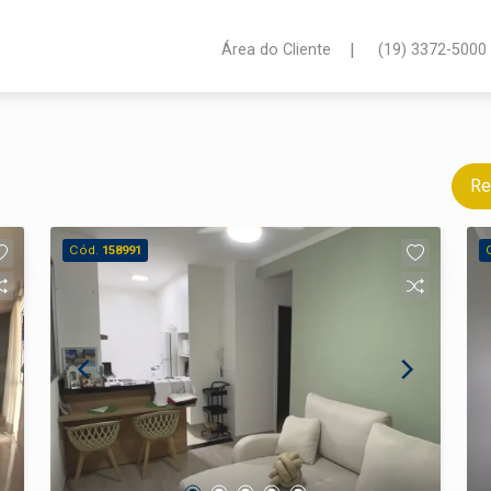
|
Área do Cliente
(19) 3372-5000
Re
Cód.
158991