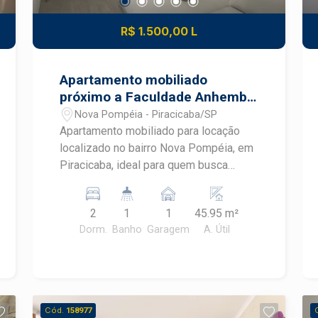
R$ 1.500,00 L
Apartamento mobiliado
próximo a Faculdade Anhembi
Morumbi em Piracicaba
Nova Pompéia - Piracicaba/SP
Apartamento mobiliado para locação
localizado no bairro Nova Pompéia, em
Piracicaba, ideal para quem busca
praticidade, conforto e um imóvel
pronto para morar. Com ambientes
2
1
1
45.95 m²
planejados, mobiliário completo e
Dorm.
Banho
Garagem
A. Útil
excelente aproveitamento dos
espaços, este apartamento oferece
uma rotina mais funcional em uma
região com fácil acesso aos principais
pontos de Piracicaba.
Cód.
158977