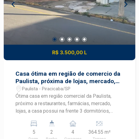
R$ 3.500,00 L
Casa ótima em região de comercio da
Paulista, próxima de lojas, mercado,
farmácias.
Paulista - Piracicaba/SP
Ótima casa em região comercial da Paulista,
próximo a restaurantes, farmácias, mercado,
lojas, a casa possui na frente 3 dormitórios,
cozinha, sala e banheiro; a casa do fundo possui
2 dormitórios, banheiro, sala e cozinha, a área do
5
2
4
364.55 m²
entre as casas possui churrasqueira. A casa
Dorm.
Banho
Garagens
Terreno