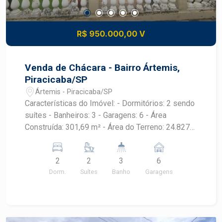
R$ 950.000,00 V
Venda de Chácara - Bairro Ártemis,
Piracicaba/SP
Ártemis - Piracicaba/SP
Características do Imóvel: - Dormitórios: 2 sendo
suítes - Banheiros: 3 - Garagens: 6 - Área
Construída: 301,69 m² - Área do Terreno: 24.827
m² Descrição: Excelente oportunidade para quem
busca viver com tranquilidade e contato direto
2
2
3
6
com a natureza, sem abrir mão da praticidade de
Dorm.
Suítes
Banho
Garagens
estar próximo à cidade. A propriedade oferece
amplo espaço, ideal para lazer, moradia ou até
mesmo investimento. A área construída é
confortável e funcional, com estrutura para