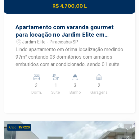
Entre em contato para mais informações ou
R$ 4.700,00 L
agendamento de visita.
Apartamento com varanda gourmet
para locação no Jardim Elite em
Piracicaba
Jardim Elite - Piracicaba/SP
Lindo apartamento em ótima localização medindo
97m² contendo 03 dormitórios com armários
embutidos com ar condicionado, sendo 01 suíte ,
ampla sala 02 ambientes com ar-condicionado,
lavabo, cozinha planejada estilo americana, área
3
1
3
2
de serviço, 02 vagas. Excelente área de lazer
Dorm.
Suite
Banho
Garagens
contendo playground, brinquedoteca, quadra
recreativa, sala fitness, sauna com sala de
repouso, espaço teen, salão de festas,
churrasqueira gourmet com forno de pizza,
piscina infantil com deck, piscina adulto com
Cód.
157220
solário.