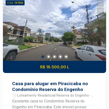
receber amigos e familiares, e o terreno
Cód.
157262
generoso permite inúmeras possibilidades de
uso e expansão. Destaques: - Localização
privilegiada em Ártemis - Ambiente arborizado e
calmo - Ótima estrutura para descanso e lazer -
Potencial para cultivo, criação ou lazer rural Entre
em contato para mais informações ou agendar
uma visita!
R$ 16.500,00 L
Casa para alugar em Piracicaba no
Condomínio Reserva do Engenho
Loteamento Residencial Reserva do Engenho -
Piracicaba/SP
Excelente casa no Condomínio Reserva do
Engenho em Piracicaba. Este imovel possui