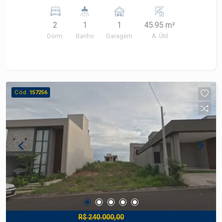
ambientes; - Cozinha e lavanderia; - 01 vaga de
garagem.
2
1
1
45.95 m²
Dorm.
Banho
Garagem
A. Útil
Cód.
157256
R$ 240.000,00