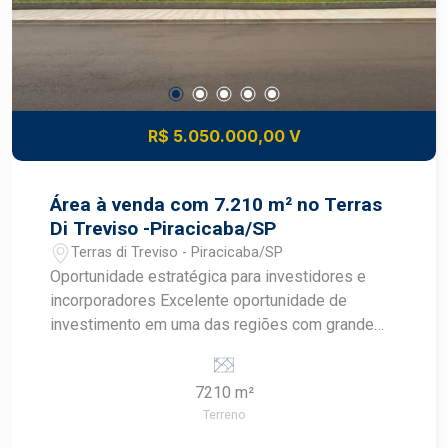
R$ 5.050.000,00 V
Área à venda com 7.210 m² no Terras
Di Treviso -Piracicaba/SP
Terras di Treviso - Piracicaba/SP
Oportunidade estratégica para investidores e
incorporadores Excelente oportunidade de
investimento em uma das regiões com grande
potencial de crescimento urbano em Piracicaba.
Área com 7.210 m², localizada no bairro Treviso,
7210 m²
nas proximidades do Hospital Regional de
Terreno
Piracicaba, em uma região que vem se
consolidando pela presença de serviços