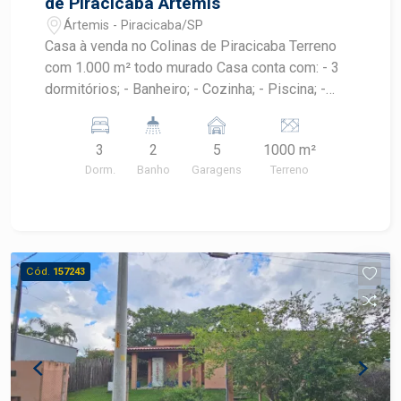
de Piracicaba Artemis
Ártemis - Piracicaba/SP
Casa à venda no Colinas de Piracicaba Terreno
com 1.000 m² todo murado Casa conta com: - 3
dormitórios; - Banheiro; - Cozinha; - Piscina; -
Espaço com churrasqueira e 1 banheiro de apoio
3
2
5
1000 m²
Dorm.
Banho
Garagens
Terreno
Cód.
157243