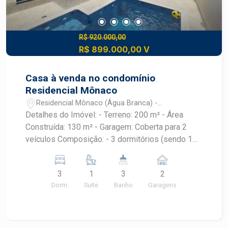
R$ 920.000,00
R$ 899.000,00 V
Casa à venda no condomínio
Residencial Mônaco
Residencial Mônaco (Água Branca) -
Piracicaba/SP
Detalhes do Imóvel: - Terreno: 200 m² - Área
Construída: 130 m² - Garagem: Coberta para 2
veículos Composição: - 3 dormitórios (sendo 1
suíte com closet) - Banheiros: 2 - Pias
esculpidas e nichos em granito - Duchas
3
1
3
2
higiênicas e chuveiros instalados - Esquadrias
Dorm.
Suite
Banho
Garagens
automatizadas com controle remoto nos
dormitórios - Sala 2 ambientes - Cozinha
americana - Espaço gourmet fechado com portas
de alumínio e vidro, churrasqueira - Banheiro