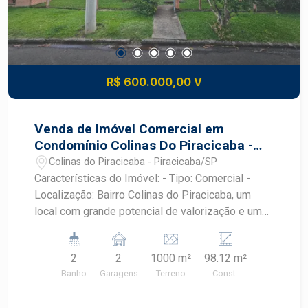
R$ 600.000,00 V
Venda de Imóvel Comercial em
Condomínio Colinas Do Piracicaba -
Piracicaba/SP
Colinas do Piracicaba - Piracicaba/SP
Características do Imóvel: - Tipo: Comercial -
Localização: Bairro Colinas do Piracicaba, um
local com grande potencial de valorização e um
fluxo constante de clientes. - Garagens: 2 vagas
de garagem, proporcionando comodidade para
2
2
1000 m²
98.12 m²
você e seus clientes. - Área Construída: 98,12 m²,
Banho
Garagens
Terreno
Const.
oferecendo um espaço funcional e bem
distribuído para atender suas necessidades. -