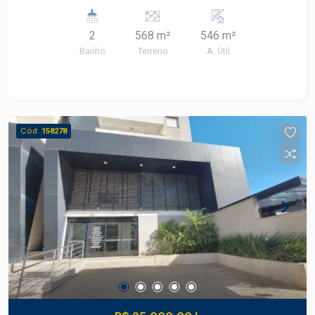
comercial situado na Rua Governador Pedro de
Toledo, em uma das regiões mais movimentadas
2
568 m²
546 m²
e estratégicas do centro de Piracicaba. O imóvel
Banho
Terreno
A. Útil
possui 546 m² de área construída, oferecendo
amplo espaço para diversas atividades
comerciais. Conta com dois banheiros, escritório
e área destinada para estoque, proporcionando
praticidade e funcionalidade no dia a dia da
Cód.
158278
operação. Perfeito para empresas que buscam
visibilidade, fácil acesso e localização
privilegiada.