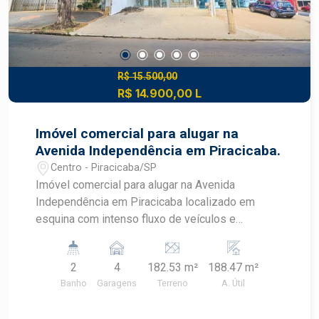
R$ 15.500,00
R$ 14.900,00 L
Imóvel comercial para alugar na
Avenida Independência em Piracicaba.
Centro - Piracicaba/SP
Imóvel comercial para alugar na Avenida
Independência em Piracicaba localizado em
esquina com intenso fluxo de veículos e
pessoas, Com 182 metros quadrados de terreno,
188,00 metros quadrados de área construída, 10
2
4
182.53 m²
188.47 m²
metros de frente, 4 vagas de recuo. Próximo a
Banho
Garagens
Terreno
A. Útil
farmácia Raia, aos Bancos do Brasil e Bradesco.
Excelente visibilidade. Primeira locação.