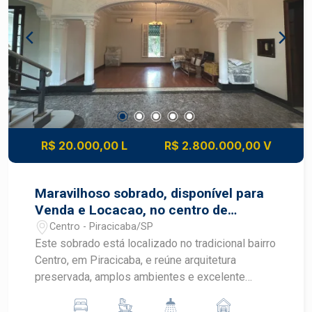
14 vagas de estacionamento, sendo 3 vagas de
recuo e 11 vagas internas O imóvel combina
excelente distribuição interna, estrutura funcional
e localização privilegiada no Centro de
Piracicaba, proporcionando praticidade para
clientes, colaboradores e operações comerciais.
Construa seu futuro com quem é agente de
desenvolvimento do mercado imobiliário de
Piracicaba. Agende sua visita com corretor
R$ 20.000,00 L
R$ 2.800.000,00 V
especialista Frias Neto!
Maravilhoso sobrado, disponível para
Venda e Locacao, no centro de
Piracicaba, próximo ao Mercadão
Centro - Piracicaba/SP
Municipal, escolas, etc.
Este sobrado está localizado no tradicional bairro
Centro, em Piracicaba, e reúne arquitetura
preservada, amplos ambientes e excelente
potencial para uso residencial ou comercial. Com
terreno amplo, jardim arborizado e área de lazer