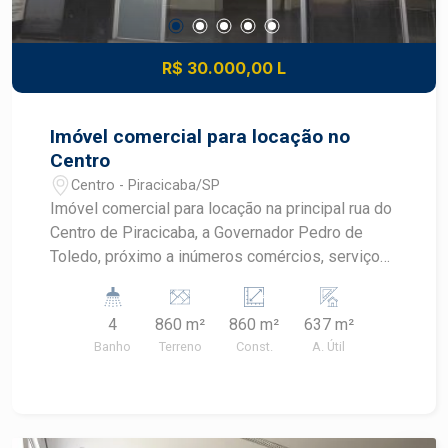
R$ 30.000,00 L
Imóvel comercial para locação no
Centro
Centro - Piracicaba/SP
Imóvel comercial para locação na principal rua do
Centro de Piracicaba, a Governador Pedro de
Toledo, próximo a inúmeros comércios, serviços,
espaços residenciais e oferecendo também fácil
acesso a outras áreas do Centro e diversos
4
860 m²
860 m²
637 m²
bairros. - 637m² de área útil; - Copa; - 4
Banho
Terreno
Const.
A. Útil
Banheiros, sendo 1 adaptado para PNE; - Ar
condicionado central; - Subsolo com 228m².
Agende sua visita.