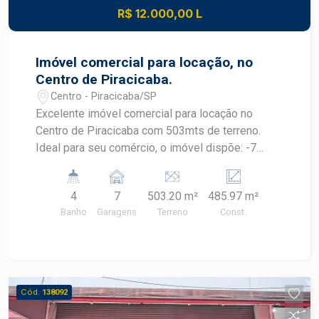
R$ 12.000,00 L
Imóvel comercial para locação, no
Centro de Piracicaba.
Centro - Piracicaba/SP
Excelente imóvel comercial para locação no
Centro de Piracicaba com 503mts de terreno.
Ideal para seu comércio, o imóvel dispõe: -7
vagas de recuo; -4 banheiros; -Ar condiconado
central; -Cozinha ampla; -Piso superior e Inferior
4
7
503.20 m²
485.97 m²
com varias salas divididas em Drywall; -Sala
Banho
Garagens
Terreno
Const.
Cofre -Sala de energia com geradores; Agende
uma visita com um de nossos corretores
especialistas.
Cód.
138092