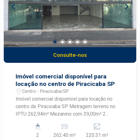
para 10 vagas de estacionamento, raro no centro
de Piracicaba. Agenda a sua visita com um
especialista Frias Neto.
Consulte-nos
Imóvel comercial disponível para
locação no centro de Piracicaba SP
Centro - Piracicaba/SP
Imóvel comercial disponível para locação no
centro de Piracicaba SP Metragem terreno no
IPTU 262,94m² Mezanino com 39,00m² 2
banheiros Cozinha Área de luz Obs:
possibilidade da retirada da fachada de vidro
2
262.40 m²
220.31 m²
temperado, para clientes. Agende sua visita!