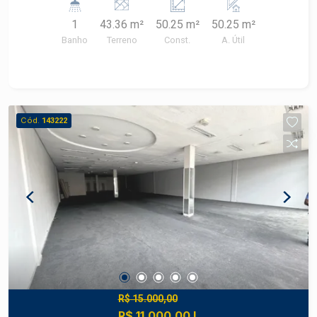
reformado, imóvel novo, impecável. Face sol da
1
43.36 m²
50.25 m²
50.25 m²
manhã.
Banho
Terreno
Const.
A. Útil
Cód.
143222
R$ 15.000,00
R$ 11.000,00 L