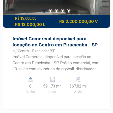
R$ 15.000,00
R$ 2.200.000,00 V
R$ 13.000,00 L
Imóvel Comercial disponível para
locação no Centro em Piracicaba - SP
Centro - Piracicaba/SP
Imóvel Comercial disponível para locação no
Centro em Piracicaba - SP Prédio comercial, com
13 salas com divisórias de drywall, distribuídas
em um salão térreo e um mezanino. - possui área
de serviço e banheiros de uso comum. Imóvel
8
591.73 m²
567.82 m²
localizado na Praça José Bonifácio. Agende sua
Banho
Const.
A. Útil
visita!