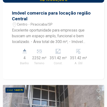
Imóvel comercia para locação região
Central
Centro - Piracicaba/SP
Excelente oportunidade para empresas que
buscam um espaço amplo, funcional e bem
localizado. - Área total de 300 m²; - Imóvel
composto por 6 salas, com possibilidade de
remoção das divisórias para adaptação do layout;
4
2252 m²
351.42 m²
351.42 m²
- Ambiente com ótima iluminação natural e
Banho
Terreno
Const.
A. Útil
excelente luminosidade interna; - Sistema de ar-
condicionado central; - Copa; - 6 banheiros;
Espaço versátil, ideal para escritórios, clínicas,
empresas e diversos segmentos comerciais;
Localização privilegiada na Avenida Governador,
Cód.
144370
com grande visibilidade e fácil acesso.