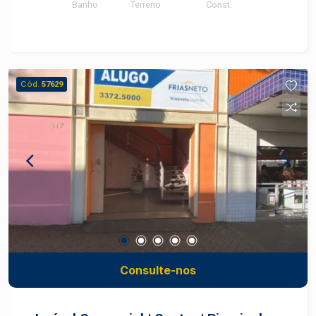
Banho
Terreno
Const.
Cód.
57629
Consulte-nos