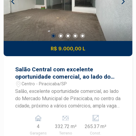
R$ 9.000,00 L
Salão Central com excelente
oportunidade comercial, ao lado do
Mercadão MunicipL
Centro - Piracicaba/SP
Salão, excelente oportunidade comercial, ao lado
do Mercado Municipal de Piracicaba, no centro da
cidade, próximo a vários comércios, ampla vaga
de recuo para 4 carros, fachada ( 9,25 x 35,97
totalizando 332,72m2) e de construção 265,37
4
332.72 m²
265.37 m²
m2 2 banheiros, copa, área de luz, , pé direito de
Garagens
Terreno
Const.
8 metros.