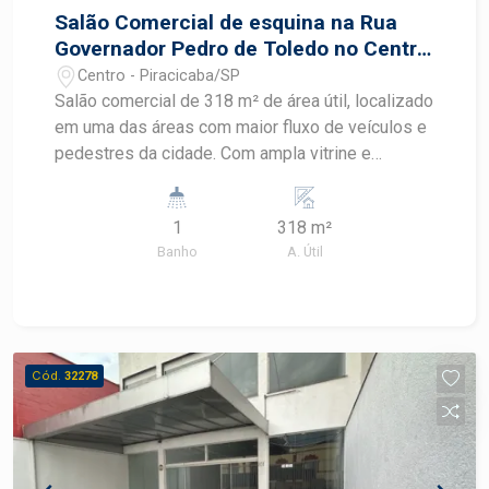
Salão Comercial de esquina na Rua
Governador Pedro de Toledo no Centro
de Piracicaba
Centro - Piracicaba/SP
Salão comercial de 318 m² de área útil, localizado
em uma das áreas com maior fluxo de veículos e
pedestres da cidade. Com ampla vitrine e
estrutura versátil, é ideal para diversos
segmentos, oferecendo excelente potencial de
1
318 m²
exposição e personalização. Informações do
Banho
A. Útil
imóvel - Área útil: 318 m² - Ampla vitrine na
fachada - Banheiro - Copa - Estrutura adaptável
para diferentes segmentos
Cód.
32278