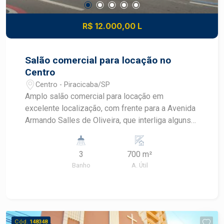
R$ 12.000,00 L
Salão comercial para locação no
Centro
Centro - Piracicaba/SP
Amplo salão comercial para locação em
excelente localização, com frente para a Avenida
Armando Salles de Oliveira, que interliga alguns
dos principais e mais nobres bairros de
Piracicaba, como Centro, Cidade Jardim, Bairro
3
700 m²
Alto e Vila Rezende. Imóvel vizinho de grandes
Banho
A. Útil
comércios, serviços, marcas, lojas, restaurantes
e muito mais. - 301,55m² de área útil; - 16m de
fachada; - Frente para a Avenida Armando Salles
de Oliveira; - Escritório; - 3 banheiros. Agende
sua visita.
Cód.
148348