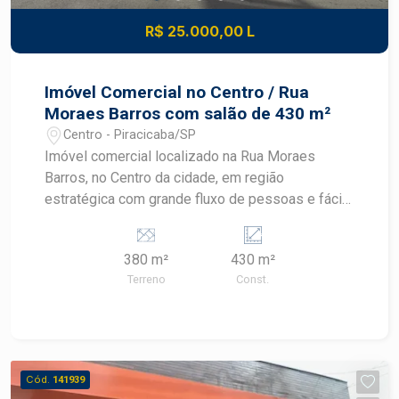
R$ 25.000,00 L
Imóvel Comercial no Centro / Rua
Moraes Barros com salão de 430 m²
Centro - Piracicaba/SP
Imóvel comercial localizado na Rua Moraes
Barros, no Centro da cidade, em região
estratégica com grande fluxo de pessoas e fácil
acesso aos principais comércios e serviços.
Excelente opção para empresas, clínicas,
380 m²
430 m²
escritórios ou centros administrativos que
Terreno
Const.
buscam visibilidade e estrutura completa. -
Terreno com 380m² - Medidas aproximadas de
18,7 metros de frente por 15,8 metros de fundo -
Salão principal no pavimento térreo com amplo
espaço e aproximadamente 296 m² - 02
Cód.
141939
banheiros adaptados para PCD - Cozinha - 01