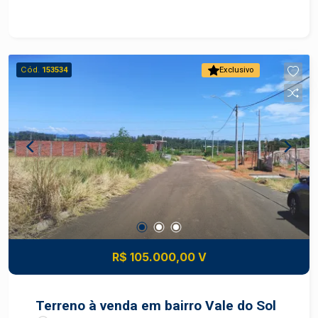
loteamento novo, planejado para oferecer
infraestrutura completa e qualidade de vida. Ideal
para projetos residenciais ou investimento, o
local conta com ruas asfaltadas, iluminação
Cód.
153534
Exclusivo
pública e fácil acesso a comércios, escolas e
serviços essenciais. Aproveite essa chance de
garantir seu espaço em um bairro em
crescimento! Construa seu futuro com quem é
agente de desenvolvimento do mercado
imobiliário de Piracicaba. Agende sua visita.
Localização com fácil acesso a comércios,
escolas e serviços essenciais. Excelente opção
para projetos residenciais ou investimento.
Construa seu futuro com quem é agente de
desenvolvimento do mercado imobiliário de
R$ 105.000,00 V
Piracicaba. Agende sua visita.
Terreno à venda em bairro Vale do Sol