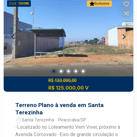
construir Diferenciais: Melhor quadra do bairro
Cód.
155085
Exclusivo
Vantagens estratégicas Localização: terreno em
bairro planejado com acesso fácil a rodovias e
serviços Valorização: região com crescimento
constante de comércio e residências novas, boa
perspectiva de ganho patrimonial Conveniência:
proximidade de escolas, supermercados,
transportes, serviços e lazer comunitário
Construa o imóvel dos seus sonhos com
segurança e excelente potencial de valorização.
Construa seu futuro com quem é agente de
desenvolvimento do mercado imobiliário de
R$ 130.000,00
R$ 125.000,00 V
Piracicaba. Agende sua visita.
Terreno Plano à venda em Santa
Terezinha
Santa Terezinha - Piracicaba/SP
-Localizado no Loteamento Vem Viver, próximo à
Avenida Corcovado -Eixo de grande circulação e