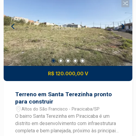
bairro planejado com acesso fácil a rodovias e
serviços Valorização: região com crescimento
constante de comércio e residências novas, boa
perspectiva de ganho patrimonial Conveniência:
proximidade de escolas, supermercados,
transportes, serviços e lazer comunitário
Construa o imóvel dos seus sonhos com
segurança e excelente potencial de valorização.
Construa seu futuro com quem é agente de
desenvolvimento do mercado imobiliário de
R$ 120.000,00 V
Piracicaba. Agende sua visita.
Terreno em Santa Terezinha pronto
para construir
Altos do São Francisco - Piracicaba/SP
O bairro Santa Terezinha em Piracicaba é um
distrito em desenvolvimento com infraestrutura
completa e bem planejada, próximo às principais