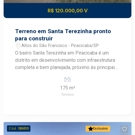
R$ 120.000,00 V
Terreno em Santa Terezinha pronto
para construir
Altos do São Francisco - Piracicaba/SP
O bairro Santa Terezinha em Piracicaba é um
distrito em desenvolvimento com infraestrutura
completa e bem planejada, próximo às principais
avenidas como Corcovado, Cristóvão Colombo e
rodovias SP308 e SP304. A região conta com
175 m²
comércio variado, transporte público, escolas,
Terreno
supermercados e acesso facilitado tanto ao
centro quanto a outros bairros como Vila
Rezende e Parque Conceição. Descritivo do
Terreno Área total: 175,00 m² pronto para
construir Diferenciais: Melhor quadra do bairro
Cód.
155013
Exclusivo
Vantagens estratégicas Localização: terreno em