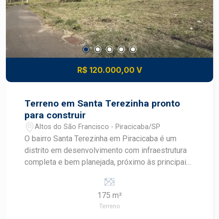
proximidade de escolas, supermercados,
transportes, serviços e lazer comunitário
Construa o imóvel dos seus sonhos com
segurança e excelente potencial de valorização.
Construa seu futuro com quem é agente de
desenvolvimento do mercado imobiliário de
R$ 120.000,00 V
Piracicaba. Agende sua visita.
Terreno em Santa Terezinha pronto
para construir
Altos do São Francisco - Piracicaba/SP
O bairro Santa Terezinha em Piracicaba é um
distrito em desenvolvimento com infraestrutura
completa e bem planejada, próximo às principais
avenidas como Corcovado, Cristóvão Colombo e
rodovias SP308 e SP304. A região conta com
175 m²
comércio variado, transporte público, escolas,
Terreno
supermercados e acesso facilitado tanto ao