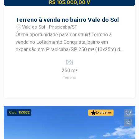
R$ 105.000,00 V
Terreno à venda no bairro Vale do Sol
Vale do Sol - Piracicaba/SP
Ótima oportunidade para construir! Terreno à
venda no Loteamento Conquista, bairro em
expansão em Piracicaba/SP. 250 m² (10x25m) de
área total. Plano, facilitando projetos de
construção. Infraestrutura completa: ruas
250 m²
asfaltadas, iluminação pública e rede de
Terreno
serviços. Localização com fácil acesso a
comércios, escolas e serviços essenciais.
Excelente opção para projetos residenciais ou
investimento. Construa seu futuro com quem é
agente de desenvolvimento do mercado
Cód.
153532
Exclusivo
imobiliário de Piracicaba. Agende sua visita.