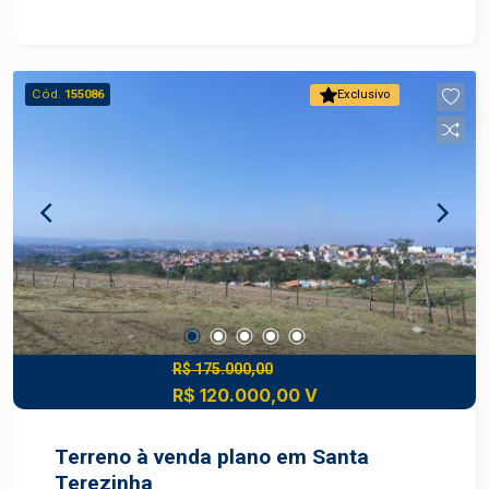
centro quanto a outros bairros como Vila
Rezende e Parque Conceição. Descritivo do
Terreno Área total: 189,00?m² pronto para
construir Diferenciais: Melhor quadra do bairro
Cód.
155086
Exclusivo
Vantagens estratégicas Localização: terreno em
bairro planejado com acesso fácil a rodovias e
serviços Valorização: região com crescimento
constante de comércio e residências novas, boa
perspectiva de ganho patrimonial Conveniência:
proximidade de escolas, supermercados,
transportes, serviços e lazer comunitário
Construa o imóvel dos seus sonhos com
segurança e excelente potencial de valorização.
Construa seu futuro com quem é agente de
desenvolvimento do mercado imobiliário de
R$ 175.000,00
R$ 120.000,00 V
Piracicaba. Agende sua visita.
Terreno à venda plano em Santa
Terezinha