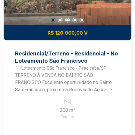
R$ 120.000,00 V
Residencial/Terreno - Residencial - No
Loteamento São Francisco
Loteamento São Francisco - Piracicaba/SP
TERRENO À VENDA NO BAIRRO SÃO
FRANCISCO Excelente oportunidade no Bairro
São Francisco, próximo à Rodovia do Açúcar e
Hospital Regional, localização estratégica com
fácil acesso às principais vias da cidade. Terreno
200 m²
ideal para construção residencial ou
Terreno
investimento, situado em região em constante
valorização, com infraestrutura completa e ótima
mobilidade urbana. Localização privilegiada Fácil