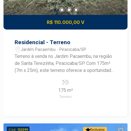
R$ 110.000,00 V
Residencial - Terreno
Jardim Pacaembu - Piracicaba/SP
Terreno à venda no Jardim Pacaembu, na região
de Santa Terezinha, Piracicaba/SP. Com 175m²
(7m x 25m), este terreno oferece a oportunidade
perfeita para você construir o lar dos seus
sonhos. Explore a modalidade Terreno +
175 m²
Construção e realize seu projeto com
Terreno
tranquilidade.
Cód.
153399
Exclusivo