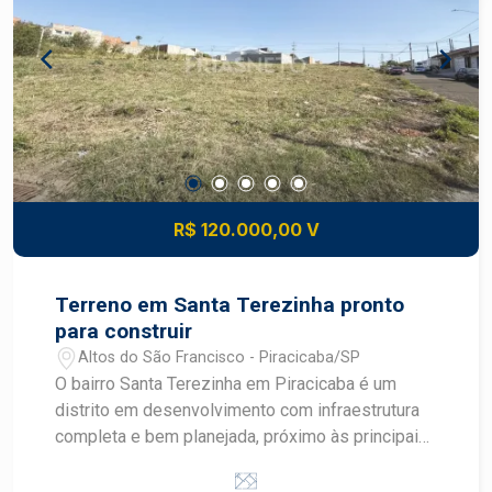
serviços Valorização: região com crescimento
constante de comércio e residências novas, boa
perspectiva de ganho patrimonial Conveniência:
proximidade de escolas, supermercados,
transportes, serviços e lazer comunitário
Construa o imóvel dos seus sonhos com
segurança e excelente potencial de valorização.
Construa seu futuro com quem é agente de
desenvolvimento do mercado imobiliário de
R$ 120.000,00 V
Piracicaba. Agende sua visita.
Terreno em Santa Terezinha pronto
para construir
Altos do São Francisco - Piracicaba/SP
O bairro Santa Terezinha em Piracicaba é um
distrito em desenvolvimento com infraestrutura
completa e bem planejada, próximo às principais
avenidas como Corcovado, Cristóvão Colombo e
rodovias SP308 e SP304. A região conta com