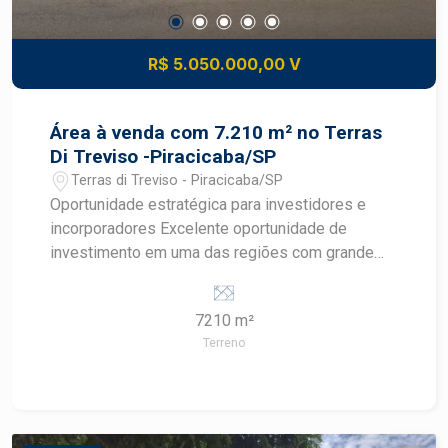
R$ 5.050.000,00 V
Área à venda com 7.210 m² no Terras
Di Treviso -Piracicaba/SP
Terras di Treviso - Piracicaba/SP
Oportunidade estratégica para investidores e
incorporadores Excelente oportunidade de
investimento em uma das regiões com grande
potencial de crescimento urbano em Piracicaba.
Área com 7.210 m², localizada no bairro Treviso,
7210 m²
nas proximidades do Hospital Regional de
Terreno
Piracicaba, em uma região que vem se
consolidando pela presença de serviços
essenciais, fácil acesso e demanda crescente
por novos empreendimentos. Trata-se de uma
área com metragem relevante, ideal para