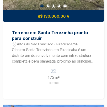
R$ 130.000,00 V
Terreno em Santa Terezinha pronto
para construir
Altos do São Francisco - Piracicaba/SP
O bairro Santa Terezinha em Piracicaba é um
distrito em desenvolvimento com infraestrutura
completa e bem planejada, próximo às principais
avenidas como Corcovado, Cristóvão Colombo e
rodovias SP308 e SP304. A região conta com
175 m²
comércio variado, transporte público, escolas,
Terreno
supermercados e acesso facilitado tanto ao
centro quanto a outros bairros como Vila
Rezende e Parque Conceição. Descritivo do
Terreno Área total: 175,00 m² pronto para