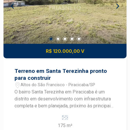
perspectiva de ganho patrimonial Conveniência:
proximidade de escolas, supermercados,
transportes, serviços e lazer comunitário
Construa o imóvel dos seus sonhos com
segurança e excelente potencial de valorização.
Construa seu futuro com quem é agente de
desenvolvimento do mercado imobiliário de
R$ 120.000,00 V
Piracicaba. Agende sua visita.
Terreno em Santa Terezinha pronto
para construir
Altos do São Francisco - Piracicaba/SP
O bairro Santa Terezinha em Piracicaba é um
distrito em desenvolvimento com infraestrutura
completa e bem planejada, próximo às principais
avenidas como Corcovado, Cristóvão Colombo e
rodovias SP308 e SP304. A região conta com
175 m²
comércio variado, transporte público, escolas,