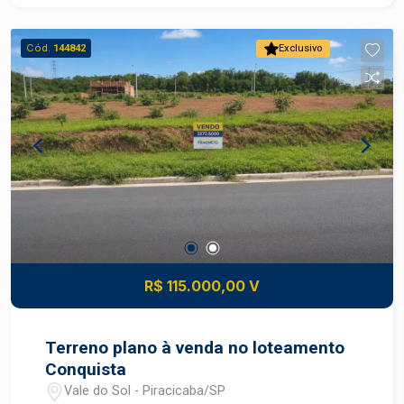
acesso à Rodovia do Açúcar Próximo ao Hospital
Regional Bairro tranquilo e bem estruturado Área
Cód.
144842
Exclusivo
total de 200 m² (08X25 m²) Entre em contato para
mais informações e agende uma visita!
R$ 115.000,00 V
Terreno plano à venda no loteamento
Conquista
Vale do Sol - Piracicaba/SP