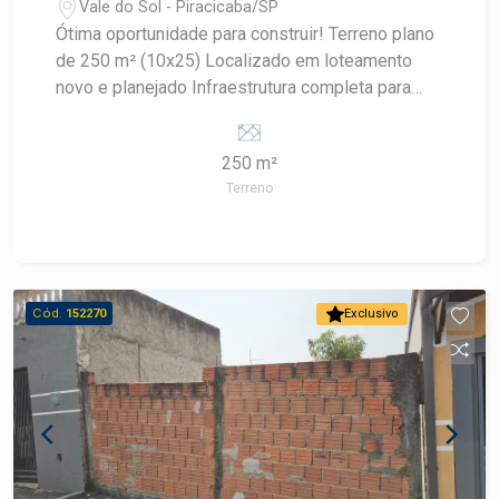
Vale do Sol - Piracicaba/SP
Ótima oportunidade para construir! Terreno plano
de 250 m² (10x25) Localizado em loteamento
novo e planejado Infraestrutura completa para
mais qualidade de vida Ideal para projetos
residenciais ou investimento. Fácil acesso a
250 m²
comércios, escolas e serviços essenciais Bairro
Terreno
em constante crescimento e valorização
Construa seu futuro com quem é agente de
desenvolvimento do mercado imobiliário de
Piracicaba. Agende sua visita.
Cód.
152270
Exclusivo