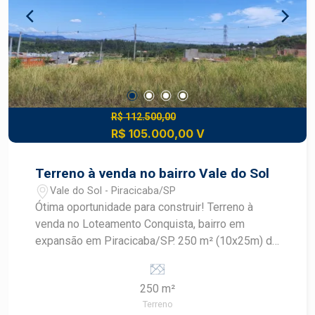
R$ 112.500,00
R$ 105.000,00 V
Terreno à venda no bairro Vale do Sol
Vale do Sol - Piracicaba/SP
Ótima oportunidade para construir! Terreno à
venda no Loteamento Conquista, bairro em
expansão em Piracicaba/SP. 250 m² (10x25m) de
área total. Plano, facilitando projetos de
construção. Infraestrutura completa: ruas
250 m²
asfaltadas, iluminação pública e rede de
Terreno
serviços.Terreno plano de 250m² (10x25m) em