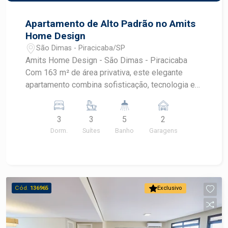
Apartamento de Alto Padrão no Amits
Home Design
São Dimas - Piracicaba/SP
Amits Home Design - São Dimas - Piracicaba
Com 163 m² de área privativa, este elegante
apartamento combina sofisticação, tecnologia e
conforto em um dos endereços mais desejados
de Piracicaba: o tradicional bairro São Dimas.
3
3
5
2
Projetado para quem valoriza qualidade de vida e
Dorm.
Suítes
Banho
Garagens
exclusividade, o imóvel oferece ambientes
amplos, acabamentos de alto padrão e soluções
inteligentes que proporcionam praticidade no dia
a dia. Destaques do imóvel: - 3 suítes amplas,
todas equipadas com armários planejados
Cód.
136965
Exclusivo
Todeschini, unindo funcionalidade, organização e
design sofisticado. - Acabamentos de alto
padrão, com piso Indusparquet em toda a área