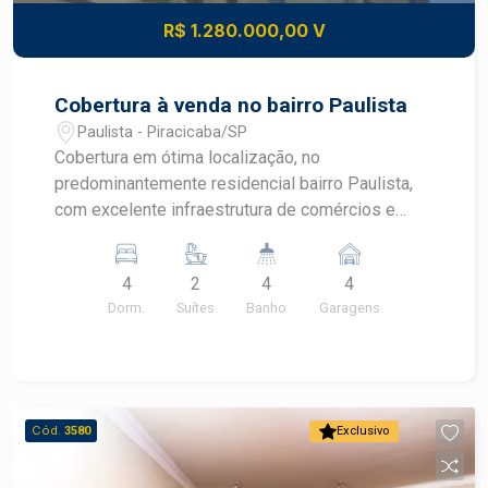
R$ 1.280.000,00 V
Cobertura à venda no bairro Paulista
Paulista - Piracicaba/SP
Cobertura em ótima localização, no
predominantemente residencial bairro Paulista,
com excelente infraestrutura de comércios e
serviços. Esteja próximo a Avenida Doutor Paulo
de Moraes, que concede fácil acesso ao Centro
4
2
4
4
da cidade e também ao centro comercial do
Dorm.
Suítes
Banho
Garagens
bairro. - 173,98m² de área útil; - 4 dormitórios,
sendo 2 suítes; - Armários em todos os
ambientes; - Cozinha planejada; - 4 banheiros
todos com box blindex; - Piscina; - Churrasqueira;
- 4 vagas de garagem. O prédio dispõe de
Cód.
3580
Exclusivo
piscina, academia, área infantil e portaria 24h.
Agende sua visita!