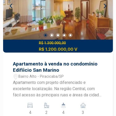
poliesportiva, sala de estética, piscina, sala de
jogos, churrasqueira, cinema para 22 pessoas,
spa, sauna, espaço fitness, home office.
R$ 1.300.000,00
R$ 1.200.000,00 V
Apartamento à venda no condomínio
Edifíicio San Marino
Bairro Alto - Piracicaba/SP
Apartamento com projeto diferenciado e
excelente localização. Na região Central, com
fácil acesso às principais ruas e áreas da cidade
e aos mais diversos comércios e serviços. -
221m² de área útil; - Ampla sala para 3 ambientes
4
2
4
3
com varanda; - 4 dormitórios com armários