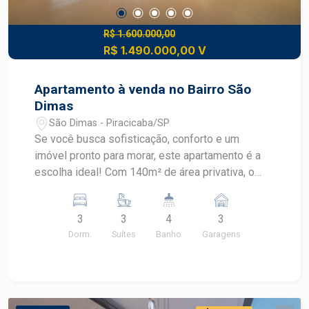
cotidiano, o charme da localização e a vista
perfeita para o Rio Piracicaba.
R$ 1.600.000,00
R$ 1.490.000,00 V
Apartamento à venda no Bairro São
Dimas
São Dimas - Piracicaba/SP
Se você busca sofisticação, conforto e um
imóvel pronto para morar, este apartamento é a
escolha ideal! Com 140m² de área privativa, o
imóvel conta com acabamento de alto padrão,
ambientes amplos e integrados, além de
3
3
4
3
armários planejados, climatização completa e
Dorm.
Suítes
Banho
Garagens
piso Indusparquet na área íntima, proporcionando
elegância, aconchego e funcionalidade em cada
detalhe. Destaques do imóvel: - 140m² de área
privativa; - 03 suítes, oferecendo conforto e
privacidade para toda a família; - Sala ampla para