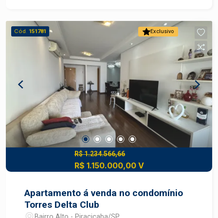
academia, piscina, sala de jogos, área gourmet,
quadra poliesportiva, portaria 24h. Agende sua
visita!
Cód.
151781
Exclusivo
R$ 1.234.566,66
R$ 1.150.000,00 V
Apartamento á venda no condomínio
Torres Delta Club
Bairro Alto - Piracicaba/SP