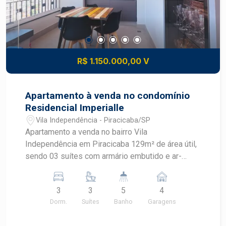
família todo Cada detalhe deste projeto foi
pensado para quem valoriza a praticidade de
cotidiano, o charme da localização e a vista
perfeita para o Rio Piracicaba.
R$ 1.150.000,00 V
Apartamento à venda no condomínio
Residencial Imperialle
Vila Independência - Piracicaba/SP
Apartamento a venda no bairro Vila
Independência em Piracicaba 129m² de área útil,
sendo 03 suítes com armário embutido e ar-
condicionado Ampla sala 02 ambientes, lavabo,
varanda gourmet com fechamento de vidro.
3
3
5
4
Cozinha planejada, lavanderia com armário
Dorm.
Suítes
Banho
Garagens
embutido, banheiro de serviço. Este apartamento
tem 04 vagas tipo gaveta. Condomínio completo: