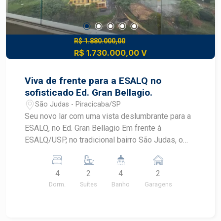
R$ 1.880.000,00
R$ 1.730.000,00 V
Viva de frente para a ESALQ no
sofisticado Ed. Gran Bellagio.
São Judas - Piracicaba/SP
Seu novo lar com uma vista deslumbrante para a
ESALQ, no Ed. Gran Bellagio Em frente à
ESALQ/USP, no tradicional bairro São Judas, o
Gran Bellagio é um empreendimento imponente
de estilo neoclássico que traduz a excelência
4
2
4
2
construtiva da Zambetta. Um projeto exclusivo,
Dorm.
Suítes
Banho
Garagens
pensado para encantar em cada detalhe, unindo
sofisticação, tecnologia e conforto em uma das
localizações mais desejadas de Piracicaba. Com