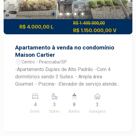
R$ 1.400.000,00
R$ 4.000,00 L
R$ 1.150.000,00 V
Apartamento à venda no condomínio
Maison Cartier
Centro - Piracicaba/SP
-Apartamento Duplex de Alto Padrão. -Com 4
dormitórios sendo 3 Suites. - Ampla área
Gourmet. - Piscina- -Elevador de serviço atende
os dois pavimentos. - 03 vagas (em sequência)
na garagem. -Apresentamos este magnífico
4
3
8
3
apartamento duplex, projetado para quem busca
Dorm.
Suítes
Banho
Garagens
sofisticação, conforto e exclusividade. -Com
espaços amplos e acabamentos de alto padrão,
este imóvel proporciona umaexperiência única de
moradia. -Piso Inferior: -Hall de Entrada. -Lavabo.