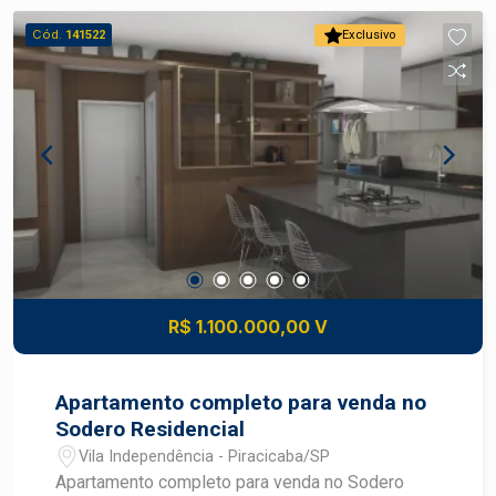
-Sala de Estar. -Sala de Jantar. -02 suítes (c/
Cód.
141522
Exclusivo
armários). -01 dormitório (c/ armários). -01
Banheiro completo. -Copa/cozinha (c/ armários).
-Entrada de serviço. -Lavanderia (c/ armários). -
Banheiro de serviço. -Piso Superior: -Ampla sala
de estar. -Lavabo. -Suíte c/ banheira de hidro e
closet. -Área Gourmet com churrasqueira. -
Banheiro externo completo. -Área de depósito. -
Piscina com deck. -Acesso exclusivo pelo
elevador.
R$ 1.100.000,00 V
Apartamento completo para venda no
Sodero Residencial
Vila Independência - Piracicaba/SP
Apartamento completo para venda no Sodero