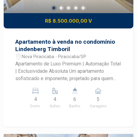
R$ 8.500.000,00 V
Apartamento à venda no condomínio
Lindenberg Timboril
Nova Piracicaba - Piracicaba/SP
Apartamento de Luxo Premium | Automação Total
| Exclusividade Absoluta Um apartamento
sofisticado e imponente, projetado para quem
valoriza conforto, tecnologia e acabamento de
altíssimo padrão. Totalmente automatizado, com
4
4
6
5
materiais nobres e marcenaria de referência. - 4
Dorm.
Suítes
Banho
Garagens
suítes elegantes, todas com ar-condicionado
cassete, piso Indusparket e marcenaria Kitchens,
sendo uma suíte master com amplo closet,
banheira de imersão e sacada privativa - Living