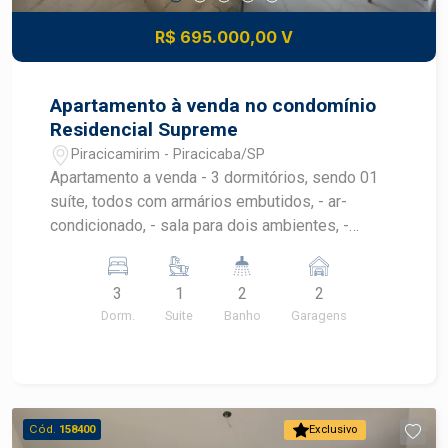
R$ 695.000,00 V
Apartamento à venda no condomínio
Residencial Supreme
Piracicamirim - Piracicaba/SP
Apartamento a venda - 3 dormitórios, sendo 01
suíte, todos com armários embutidos, - ar-
condicionado, - sala para dois ambientes, -
cozinha moderna, - sacada gourmet e - 02 vagas
de garagem coberta.
3
1
2
2
Dorm.
Suite
Banho
Garagens
Cód.
158400
Exclusivo