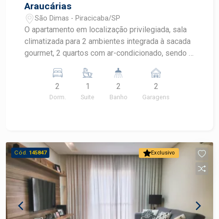
possibilidades de personalização para quem
Araucárias
busca um imóvel diferenciado.
São Dimas - Piracicaba/SP
O apartamento em localização privilegiada, sala
climatizada para 2 ambientes integrada à sacada
gourmet, 2 quartos com ar-condicionado, sendo 1
suíte com closet, cozinha com armários
planejados, área de serviço planejada. 2 vagas
2
1
2
2
cobertas de garagem. 1 quarto de despejo.
Dorm.
Suite
Banho
Garagens
Cód.
145847
Exclusivo