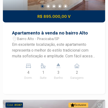
R$ 895.000,00 V
Apartamento à venda no bairro Alto
Bairro Alto - Piracicaba/SP
Em excelente localização, este apartamento
representa o melhor do estilo tradicional com
muita sofisticação e amplitude. Com fácil acesso
aos bairros Centro e Alto, além da Avenida
Independência, é vizinho de inúmeros comércios
4
1
3
2
e serviços. - 183,12m² de área útil; - 4
Dorm.
Suite
Banho
Garagens
dormitórios, sendo 1 suíte com closet e todos
com armários; - Sala de jantar; - Cozinha
planejada com entrada independente; - Banheiro
social com armário e box em blindex; - Quarto de
serviço com armários e banheiro; - Hall de
Cód.
41347
Exclusivo