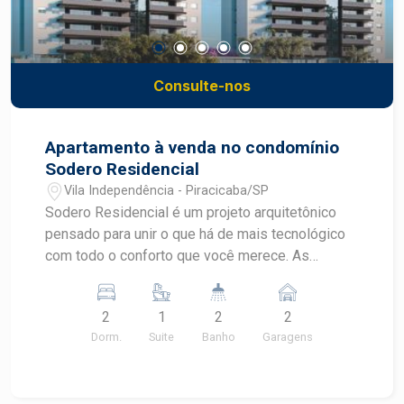
Consulte-nos
Apartamento à venda no condomínio
Sodero Residencial
Vila Independência - Piracicaba/SP
Sodero Residencial é um projeto arquitetônico
pensado para unir o que há de mais tecnológico
com todo o conforto que você merece. As
marcas da história e o futuro se cruzam quando a
gente menos espera. Apresentamos o Sodero,
2
1
2
2
novo e moderno empreendimento da Franzolin.
Dorm.
Suite
Banho
Garagens
Com duas torres, apartamentos de 2 ou 3
dormitórios e área de lazer completa, une o que
há de mais tecnológico com todo o conforto que