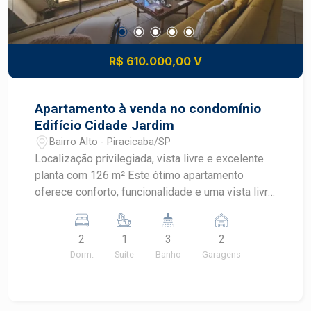
R$ 610.000,00 V
Apartamento à venda no condomínio
Edifício Cidade Jardim
Bairro Alto - Piracicaba/SP
Localização privilegiada, vista livre e excelente
planta com 126 m² Este ótimo apartamento
oferece conforto, funcionalidade e uma vista livre
encantadora, em uma das regiões mais
desejadas da cidade. Com espaços bem
2
1
3
2
distribuídos e acabamentos de qualidade, é ideal
Dorm.
Suite
Banho
Garagens
para quem busca praticidade sem abrir mão de
um bom padrão de moradia. Características do
Imóvel: 126 m² de área privativa 2 dormitórios
com armários embutidos (sendo 1 suíte) Sala de