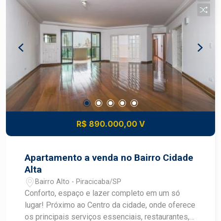
distribuição com armário embutido; - 2 vagas de
garagem. O edifício conta com lazer e segurança:
playground, mini quadra, quiosque com
churrasqueira, piscina aquecida e salão de
festas. Agende sua visita!
R$ 890.000,00 V
Apartamento a venda no Bairro Cidade
Alta
Bairro Alto - Piracicaba/SP
Conforto, espaço e lazer completo em um só
lugar! Próximo ao Centro da cidade, onde oferece
os principais serviços essenciais, restaurantes,