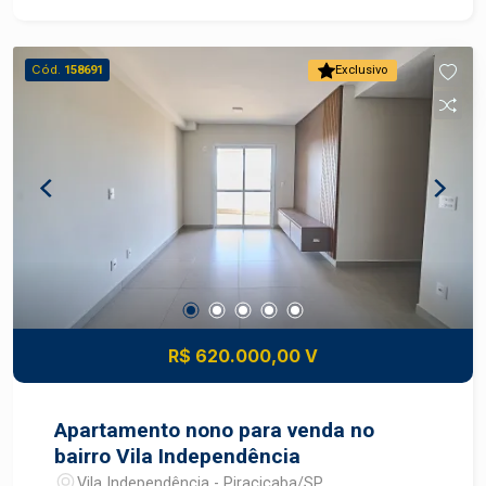
estacionamento tipo gaveta. Área de lazer conta
com espaço para academia, salão de festa.
Piscina na cobertura com vista incrível para a
Cód.
158691
Exclusivo
cidade, perfeito para relaxar e socializar.
Localização: próximo a serviços, transporte
público, comércios e com fácil acesso a
principais vias da cidade.
R$ 620.000,00 V
Apartamento nono para venda no
bairro Vila Independência
Vila Independência - Piracicaba/SP