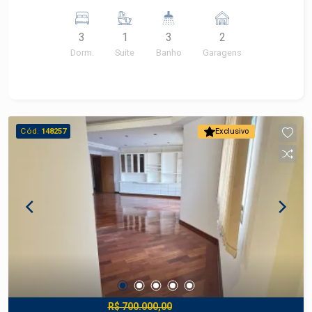
3
1
3
2
Dorm.
Suite
Banho
Garagens
Cód.
148257
Exclusivo
R$ 700.000,00