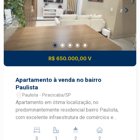
R$ 650.000,00 V
Apartamento à venda no bairro
Paulista
Paulista - Piracicaba/SP
Apartamento em ótima localização, no
predominantemente residencial bairro Paulista,
com excelente infraestrutura de comércios e
serviços. Esteja próximo às avenidas Dona Jane
Conceição e Edgar Conceição, próximo a
3
1
2
2
restaurantes, lojas, academias e muito mais. -