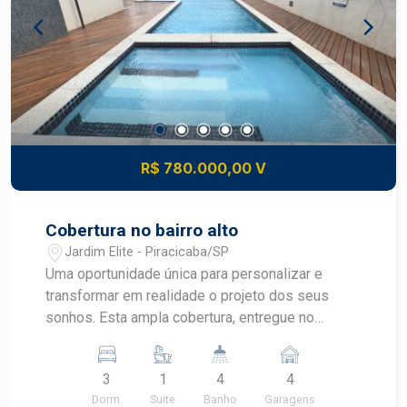
Piracicaba. Agende sua visita.
R$ 780.000,00 V
Cobertura no bairro alto
Jardim Elite - Piracicaba/SP
Uma oportunidade única para personalizar e
transformar em realidade o projeto dos seus
sonhos. Esta ampla cobertura, entregue no
contrapiso, oferece 347,50 m² de área privativa,
proporcionando liberdade para criar ambientes
3
1
4
4
sofisticados e totalmente alinhados ao seu estilo
Dorm.
Suite
Banho
Garagens
de vida. O imóvel conta com 3 dormitórios, sendo