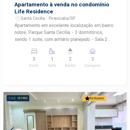
Apartamento à venda no condomínio
Life Residence
Santa Cecília - Piracicaba/SP
Apartamento em excelente localização em bairro
nobre, Parque Santa Cecília. - 3 dormitórios,
sendo 1 suíte, com armário planejado. - Sala 2
ambientes integrada com a sacada gourmet,
fechada com vidro. - Cozinha integrada com a
3
1
2
3
sala, sacada, ampliando o ambiente. - Banheiro
Dorm.
Suite
Banho
Garagens
social. - Diferencial são 3 vagas de garagem
cobertas. - O condomínio conta com área de lazer
completa, campo de futebol, piscina, sala de
ginástica, salão de festas, praça e espaço
gourmet. - Com ótima infraestrutura de comércios
Cód.
151953
Exclusivo
e serviços. - Esteja próximo a Rodovia Luiz de
Queiroz, dando fácil acesso às principais áreas
da cidade. Agende sua visita!