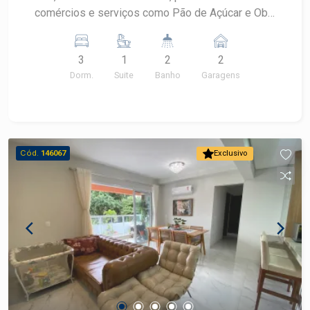
comércios e serviços como Pão de Açúcar e Oba
Hortifruti, além de fácil acesso a Rua Saldanha
Marinho e uma curta distância da Avenida
3
1
2
2
Independência e do bairro Centro. - 87m² de área
Dorm.
Suite
Banho
Garagens
útil; - 3 dormitórios, sendo 1 suíte com armário; -
Banheiro social; - Sala de estar; - Sala de jantar; -
Sacada; - Cozinha; - Área de serviço com
armários. O Edifício Munique oferece lazer
completo com academia, espaço gourmet,
Cód.
146067
Exclusivo
fitness, playground e muito mais. Observação:
Proprietário aceita financiamento. Agende sua
visita!