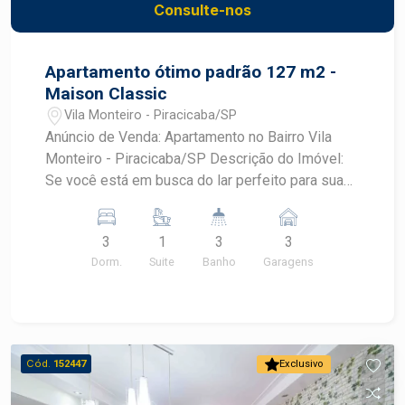
Consulte-nos
Apartamento ótimo padrão 127 m2 -
Maison Classic
Vila Monteiro - Piracicaba/SP
Anúncio de Venda: Apartamento no Bairro Vila
Monteiro - Piracicaba/SP Descrição do Imóvel:
Se você está em busca do lar perfeito para sua
família, temos uma excelente oportunidade para
você! Apresentamos um aconchegante
3
1
3
3
apartamento localizado no charmoso bairro Vila
Dorm.
Suite
Banho
Garagens
Monteiro, em Piracicaba/SP. Este imóvel oferece
conforto, espaço e praticidade, ideal para quem
valoriza qualidade de vida. Dados do
Apartamento: - Dormitórios: 3 amplos
dormitórios, sendo 01 suite, proporcionando
Cód.
152447
Exclusivo
conforto e privacidade para toda a família. -
Garagens: 3 vagas de garagem, garantindo