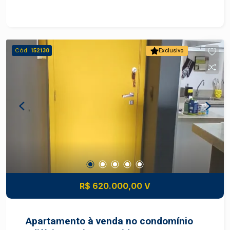
condicionado e armário; - Banheiro com gabinete
e box; - 1 vaga de garagem coberta. Agende sua
visita!
Cód.
152130
Exclusivo
R$ 620.000,00 V
Apartamento à venda no condomínio