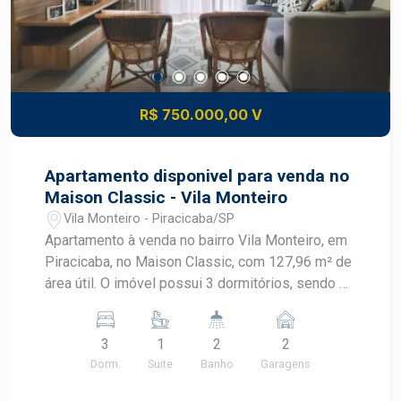
R$ 750.000,00 V
Apartamento disponivel para venda no
Maison Classic - Vila Monteiro
Vila Monteiro - Piracicaba/SP
Apartamento à venda no bairro Vila Monteiro, em
Piracicaba, no Maison Classic, com 127,96 m² de
área útil. O imóvel possui 3 dormitórios, sendo 1
suíte, 2 banheiros e 2 vagas de garagem,
oferecendo espaço e praticidade em uma
3
1
2
2
localização valorizada. CARACTERÍSTICAS DO
Dorm.
Suite
Banho
Garagens
IMÓVEL - Apartamento residencial - 127,96 m²
de área útil - 3 dormitórios - 1 suíte - 2 banheiros