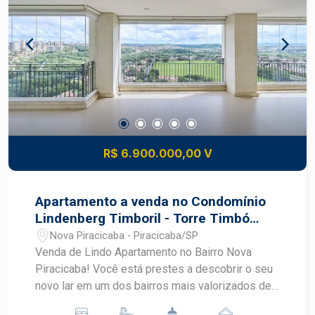
jogos. Agende sua visita !
R$ 6.900.000,00 V
Apartamento a venda no Condomínio
Lindenberg Timboril - Torre Timbó
com 365 m²
Nova Piracicaba - Piracicaba/SP
Venda de Lindo Apartamento no Bairro Nova
Piracicaba! Você está prestes a descobrir o seu
novo lar em um dos bairros mais valorizados de
Piracicaba! Apresentamos um incrível