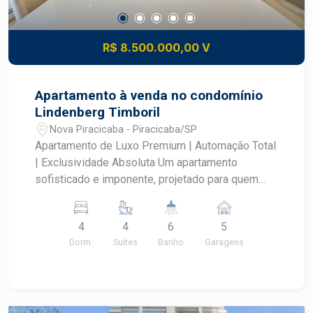
R$ 8.500.000,00 V
Apartamento à venda no condomínio
Lindenberg Timboril
Nova Piracicaba - Piracicaba/SP
Apartamento de Luxo Premium | Automação Total
| Exclusividade Absoluta Um apartamento
sofisticado e imponente, projetado para quem
valoriza conforto, tecnologia e acabamento de
altíssimo padrão. Totalmente automatizado, com
4
4
6
5
materiais nobres e marcenaria de referência. - 4
Dorm.
Suítes
Banho
Garagens
suítes elegantes, todas com ar-condicionado
cassete, piso Indusparket e marcenaria Kitchens,
sendo uma suíte master com amplo closet,
banheira de imersão e sacada privativa - Living