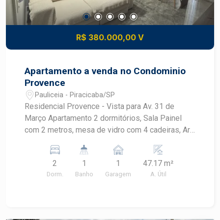
R$ 380.000,00 V
Apartamento a venda no Condominio
Provence
Pauliceia - Piracicaba/SP
Residencial Provence - Vista para Av. 31 de
Março Apartamento 2 dormitórios, Sala Painel
com 2 metros, mesa de vidro com 4 cadeiras, Ar
condicionado, lustre Cozinha com cooktop, forno
brastemp, armários , Banheiro social e lavabo (pia
2
1
1
47.17 m²
auxiliar ao lado do banheiro) Lavanderia com
Dorm.
Banho
Garagem
A. Útil
armários Dormitório com armário grande - 6
portas Dormitório Armários com espelho e
sapateira Cama Bau (embutida) Ar condicionado
Apartamento com aquecimento do chuveiro a gás.