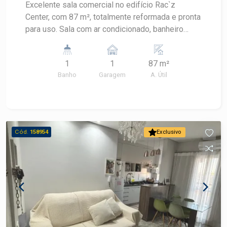
Excelente sala comercial no edifício Rac`z
Center, com 87 m², totalmente reformada e pronta
para uso. Sala com ar condicionado, banheiro
privativo, proporcionando mais conforto e
praticidade para o seu negócio. Uma excelente
1
1
87 m²
oportunidade para instalar sua empresa ou
Banho
Garagem
A. Útil
investir em um imóvel comercial de qualidade.
Agende uma visita e conheça esta excelente
oportunidade!
Cód.
158954
Exclusivo