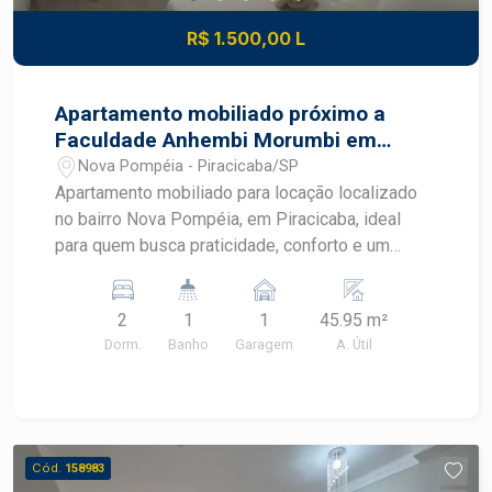
R$ 1.500,00 L
Apartamento mobiliado próximo a
Faculdade Anhembi Morumbi em
Piracicaba
Nova Pompéia - Piracicaba/SP
Apartamento mobiliado para locação localizado
no bairro Nova Pompéia, em Piracicaba, ideal
para quem busca praticidade, conforto e um
imóvel pronto para morar. Com ambientes
planejados, mobiliário completo e excelente
2
1
1
45.95 m²
aproveitamento dos espaços, este apartamento
Dorm.
Banho
Garagem
A. Útil
oferece uma rotina mais funcional em uma região
com fácil acesso aos principais pontos de
Piracicaba. CARACTERÍSTICAS DO IMÓVEL -
Sala mobiliada com sofá e ventilador - Cozinha
americana integrada aos ambientes - Geladeira,
Cód.
158983
cooktop e micro-ondas - Máquina de lavar -