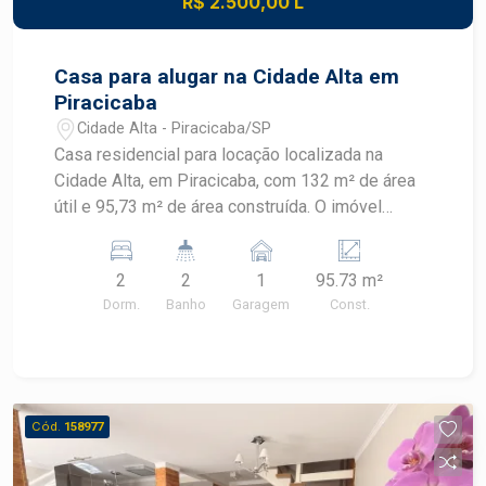
R$ 2.500,00 L
praticidade e excelente custo-benefício no
Edifício Ravenna.
Casa para alugar na Cidade Alta em
Piracicaba
Cidade Alta - Piracicaba/SP
Casa residencial para locação localizada na
Cidade Alta, em Piracicaba, com 132 m² de área
útil e 95,73 m² de área construída. O imóvel
possui dois dormitórios, quintal, churrasqueira e
armários, oferecendo praticidade em localização
2
2
1
95.73 m²
estratégica. CARACTERÍSTICAS DO IMÓVEL -
Dorm.
Banho
Garagem
Const.
Área útil de 132 m² - Área construída de 95,73 m²
- 2 dormitórios - 2 banheiros - Cozinha - Armários
- Quintal - Churrasqueira - 1 vaga de garagem
DIFERENCIAIS DO IMÓVEL - Quintal para
momentos de lazer e convivência - Churrasqueira
Cód.
158977
para confraternizações - Armários que
contribuem para a organização dos ambientes -