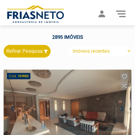
2895 IMÓVEIS
Refinar Pesquisa
Cód.
159002