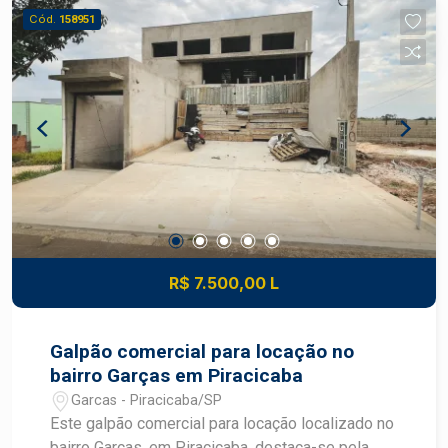
Aquecedor
Cód.
158951
R$ 7.500,00 L
Galpão comercial para locação no
bairro Garças em Piracicaba
Garcas - Piracicaba/SP
Este galpão comercial para locação localizado no
bairro Garças, em Piracicaba, destaca-se pela