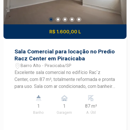
R$ 1.600,00 L
Sala Comercial para locação no Predio
Racz Center em Piracicaba
Bairro Alto - Piracicaba/SP
Excelente sala comercial no edifício Rac`z
Center, com 87 m², totalmente reformada e pronta
para uso. Sala com ar condicionado, com banheiro
privativo, proporcionando mais conforto e
praticidade para o seu negócio. Uma excelente
1
1
87 m²
oportunidade para instalar sua empresa ou
Banho
Garagem
A. Útil
investir em um imóvel comercial de qualidade.
Agende uma visita e conheça esta excelente
oportunidade!