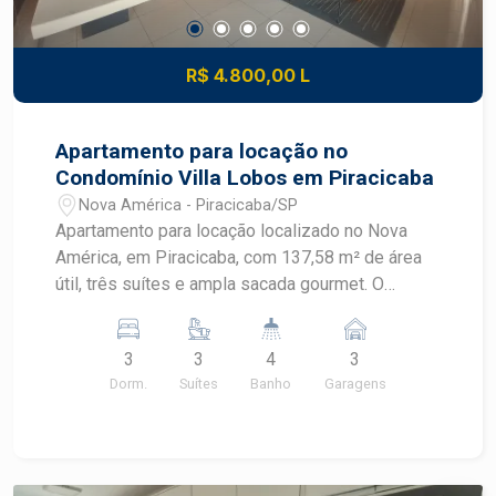
R$ 4.800,00 L
Apartamento para locação no
Condomínio Villa Lobos em Piracicaba
Nova América - Piracicaba/SP
Apartamento para locação localizado no Nova
América, em Piracicaba, com 137,58 m² de área
útil, três suítes e ampla sacada gourmet. O
imóvel recebe sol da manhã e está em
condomínio completo, com lazer diversificado e
3
3
4
3
portaria 24 horas. CARACTERÍSTICAS DO
Dorm.
Suítes
Banho
Garagens
IMÓVEL - Área útil de 137,58 m² - 3 dormitórios,
sendo 3 suítes - Ar condicionado e closet - 4
banheiros - Sala ampla com móvel planejado e ar
condicionado - Ampla sacada gourmet - Lavabo -