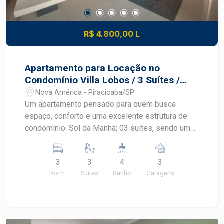
R$ 4.800,00 L
Apartamento para Locação no
Condomínio Villa Lobos / 3 Suítes /
Varanga Gourmet
Nova América - Piracicaba/SP
Um apartamento pensado para quem busca
espaço, conforto e uma excelente estrutura de
condomínio. Sol da Manhã; 03 suítes, sendo uma
com ar condicionado e closet; Sala ampla com
móvel planejado, muita luminosidade natural e ar
3
3
4
3
condicionado; Ampla sacada gourmet, perfeita
Dorm.
Suítes
Banho
Garagens
para receber amigos e aproveitar momentos
especiais; Lavabo; Cozinha completa com
armários planejados e coifa; Área de serviço com
armários; 03 vagas de garagem; Área de lazer