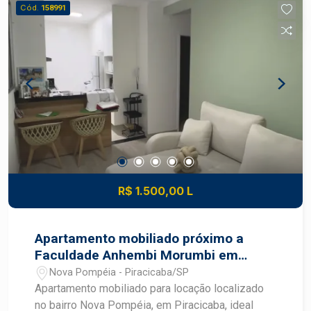
super completa; Portaria 24 horas Se você
Cód.
158991
procura um apartamento espaçoso, elegante e
completo que reúne qualidade de vida para toda a
família, vale a pena conhecer este imóvel! Fale
com um corretor especialista Frias Neto!
R$ 1.500,00 L
Apartamento mobiliado próximo a
Faculdade Anhembi Morumbi em
Piracicaba
Nova Pompéia - Piracicaba/SP
Apartamento mobiliado para locação localizado
no bairro Nova Pompéia, em Piracicaba, ideal