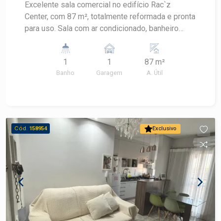
Excelente sala comercial no edifício Rac`z
Center, com 87 m², totalmente reformada e pronta
para uso. Sala com ar condicionado, banheiro
privativo, proporcionando mais conforto e
praticidade para o seu negócio. Uma excelente
1
1
87 m²
oportunidade para instalar sua empresa ou
Banho
Garagem
A. Útil
investir em um imóvel comercial de qualidade.
Agende uma visita e conheça esta excelente
oportunidade!
Cód.
158954
Exclusivo