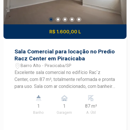
R$ 1.600,00 L
Sala Comercial para locação no Predio
Racz Center em Piracicaba
Bairro Alto - Piracicaba/SP
Excelente sala comercial no edifício Rac`z
Center, com 87 m², totalmente reformada e pronta
para uso. Sala com ar condicionado, com banheiro
privativo, proporcionando mais conforto e
praticidade para o seu negócio. Uma excelente
1
1
87 m²
oportunidade para instalar sua empresa ou
Banho
Garagem
A. Útil
investir em um imóvel comercial de qualidade.
Agende uma visita e conheça esta excelente
oportunidade!