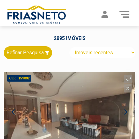
2895 IMÓVEIS
Refinar Pesquisa
Cód.
159002