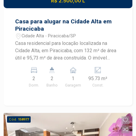
R$ 2.500,00 L
praticidade e excelente custo-benefício no
Edifício Ravenna.
Casa para alugar na Cidade Alta em
Piracicaba
Cidade Alta - Piracicaba/SP
Casa residencial para locação localizada na
Cidade Alta, em Piracicaba, com 132 m² de área
útil e 95,73 m² de área construída. O imóvel
possui dois dormitórios, quintal, churrasqueira e
armários, oferecendo praticidade em localização
2
2
1
95.73 m²
estratégica. CARACTERÍSTICAS DO IMÓVEL -
Dorm.
Banho
Garagem
Const.
Área útil de 132 m² - Área construída de 95,73 m²
- 2 dormitórios - 2 banheiros - Cozinha - Armários
- Quintal - Churrasqueira - 1 vaga de garagem
DIFERENCIAIS DO IMÓVEL - Quintal para
momentos de lazer e convivência - Churrasqueira
Cód.
158977
para confraternizações - Armários que
contribuem para a organização dos ambientes -