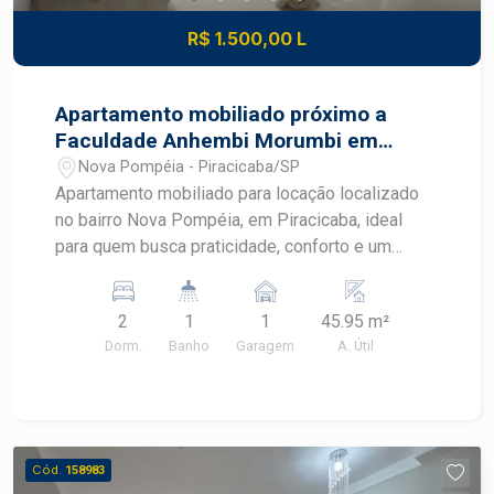
R$ 1.500,00 L
Apartamento mobiliado próximo a
Faculdade Anhembi Morumbi em
Piracicaba
Nova Pompéia - Piracicaba/SP
Apartamento mobiliado para locação localizado
no bairro Nova Pompéia, em Piracicaba, ideal
para quem busca praticidade, conforto e um
imóvel pronto para morar. Com ambientes
planejados, mobiliário completo e excelente
2
1
1
45.95 m²
aproveitamento dos espaços, este apartamento
Dorm.
Banho
Garagem
A. Útil
oferece uma rotina mais funcional em uma região
com fácil acesso aos principais pontos de
Piracicaba. CARACTERÍSTICAS DO IMÓVEL -
Sala mobiliada com sofá e ventilador - Cozinha
americana integrada aos ambientes - Geladeira,
Cód.
158983
cooktop e micro-ondas - Máquina de lavar -