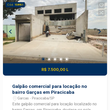
Aquecedor
Cód.
158951
R$ 7.500,00 L
Galpão comercial para locação no
bairro Garças em Piracicaba
Garcas - Piracicaba/SP
Este galpão comercial para locação localizado no
bairro Garças, em Piracicaba, destaca-se pela