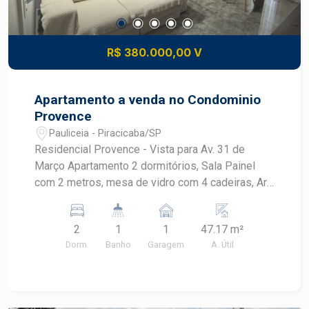
R$ 380.000,00 V
Apartamento a venda no Condominio
Provence
Pauliceia - Piracicaba/SP
Residencial Provence - Vista para Av. 31 de
Março Apartamento 2 dormitórios, Sala Painel
com 2 metros, mesa de vidro com 4 cadeiras, Ar
condicionado, lustre Cozinha com cooktop, forno
brastemp, armários , Banheiro social e lavabo (pia
2
1
1
47.17 m²
auxiliar ao lado do banheiro) Lavanderia com
Dorm.
Banho
Garagem
A. Útil
armários Dormitório com armário grande - 6
portas Dormitório Armários com espelho e
sapateira Cama Bau (embutida) Ar condicionado
Apartamento com aquecimento do chuveiro a gás.