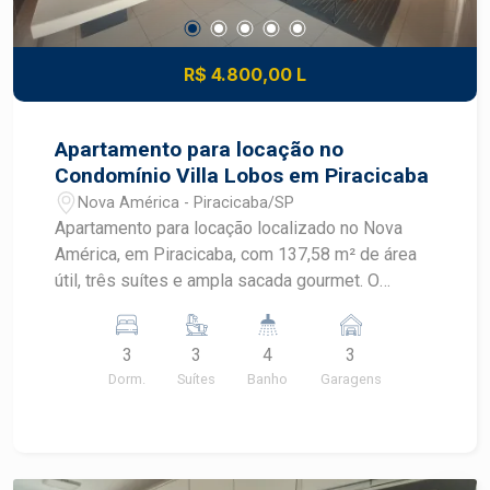
R$ 4.800,00 L
Apartamento para locação no
Condomínio Villa Lobos em Piracicaba
Nova América - Piracicaba/SP
Apartamento para locação localizado no Nova
América, em Piracicaba, com 137,58 m² de área
útil, três suítes e ampla sacada gourmet. O
imóvel recebe sol da manhã e está em
condomínio completo, com lazer diversificado e
3
3
4
3
portaria 24 horas. CARACTERÍSTICAS DO
Dorm.
Suítes
Banho
Garagens
IMÓVEL - Área útil de 137,58 m² - 3 dormitórios,
sendo 3 suítes - Ar condicionado e closet - 4
banheiros - Sala ampla com móvel planejado e ar
condicionado - Ampla sacada gourmet - Lavabo -