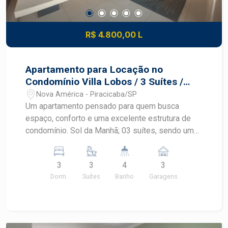
R$ 4.800,00 L
Apartamento para Locação no
Condomínio Villa Lobos / 3 Suítes /
Varanga Gourmet
Nova América - Piracicaba/SP
Um apartamento pensado para quem busca
espaço, conforto e uma excelente estrutura de
condomínio. Sol da Manhã; 03 suítes, sendo uma
com ar condicionado e closet; Sala ampla com
móvel planejado, muita luminosidade natural e ar
3
3
4
3
condicionado; Ampla sacada gourmet, perfeita
Dorm.
Suítes
Banho
Garagens
para receber amigos e aproveitar momentos
especiais; Lavabo; Cozinha completa com
armários planejados e coifa; Área de serviço com
armários; 03 vagas de garagem; Área de lazer