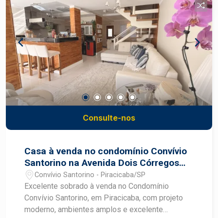
bairro Nova Pompéia, proporcionando mais
comodidade para a rotina em Piracicaba. Frias
Neto Consultoria de Imóveis, mais de 37 anos no
mercado imobiliário de Piracicaba. Agende sua
visita.
Consulte-nos
Casa à venda no condomínio Convívio
Santorino na Avenida Dois Córregos
em Piracicaba
Convívio Santorino - Piracicaba/SP
Excelente sobrado à venda no Condomínio
Convívio Santorino, em Piracicaba, com projeto
moderno, ambientes amplos e excelente