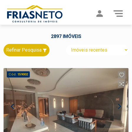
2897 IMÓVEIS
Refinar Pesquisa
Cód.
159002