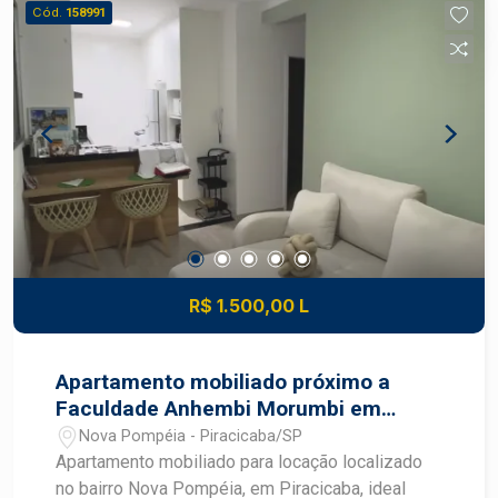
super completa; Portaria 24 horas Se você
Cód.
158991
procura um apartamento espaçoso, elegante e
completo que reúne qualidade de vida para toda a
família, vale a pena conhecer este imóvel! Fale
com um corretor especialista Frias Neto!
R$ 1.500,00 L
Apartamento mobiliado próximo a
Faculdade Anhembi Morumbi em
Piracicaba
Nova Pompéia - Piracicaba/SP
Apartamento mobiliado para locação localizado
no bairro Nova Pompéia, em Piracicaba, ideal