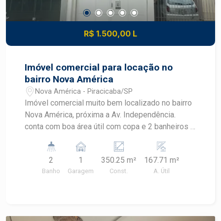
R$ 1.500,00 L
Imóvel comercial para locação no
bairro Nova América
Nova América - Piracicaba/SP
Imóvel comercial muito bem localizado no bairro
Nova América, próxima a Av. Independência.
conta com boa área útil com copa e 2 banheiros e
um terreno livre aos fundos, para uso de diversos
ramos de atividade.
2
1
350.25 m²
167.71 m²
Banho
Garagem
Const.
A. Útil