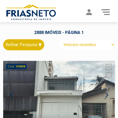
2888 IMÓVEIS - PÁGINA 1
Refinar Pesquisa
Cód.
159038