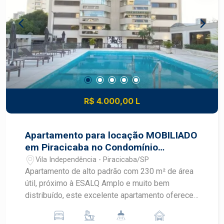
máquinas - Sauna - Dormitório 4 - (Externo) -
Suíte, pode ser usado para escritório ou quarto
de hóspedes - 29 placas fotovoltaicas -
Aquecimento Solar - 2 Cisternas para água de
chuva com capacidade de 3000L e 2000L. 2
dormitórios com saída para espaço gourmet
possuem black out com controle remoto
R$ 4.000,00 L
Apartamento para locação MOBILIADO
em Piracicaba no Condomínio
Residencial Europa proximo a Esalq
Vila Independência - Piracicaba/SP
Apartamento de alto padrão com 230 m² de área
útil, próximo à ESALQ Amplo e muito bem
distribuído, este excelente apartamento oferece
conforto, funcionalidade e localização
privilegiada. O imóvel conta com 3 vagas de