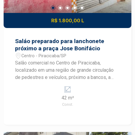
R$ 1.800,00 L
Saláo preparado para lanchonete
próximo a praça Jose Bonifácio
Centro - Piracicaba/SP
Salão comercial no Centro de Piracicaba,
localizado em uma região de grande circulação
de pedestres e veículos, próximo a bancos, a
praça José Bonifácio,ideal para quem busca
visibilidade e praticidade para o seu negócio. O
42 m²
imóvel possui 42 m² de área útil e conta com:
Const.
Amplo salão comercial 1 banheiro Pia de apoio
Estrutura preparada para lanchonete, cafeteria ou
outros segmentos de alimentação Uma excelente
oportunidade para instalar seu comércio em uma