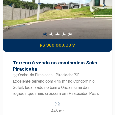
padrão de acabamento Excelente localização no
bairro Dois Córregos Amplo espaço externo
Estrutura versátil para diferentes tipos de
negócios e eventos Entre em contato para mais
informações e agende uma visita. Uma excelente
oportunidade para instalar seu empreendimento
em um imóvel com amplo espaço e grande
R$ 380.000,00 V
potencial de utilização.
Terreno à venda no condomínio Solei
Piracicaba
Ondas do Piracicaba - Piracicaba/SP
Excelente terreno com 446 m² no Condomínio
Soleil, localizado no bairro Ondas, uma das
regiões que mais crescem em Piracicaba. Possui
vista para área verde e declive lateral, ideal para
projetos modernos e diferenciados. Destaques
446 m²
do lote: 446 m² Vista para área verde Declive