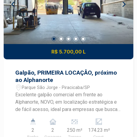
R$ 5.700,00 L
Galpão, PRIMEIRA LOCAÇÂO, próximo
ao Alphanorte
Parque São Jorge - Piracicaba/SP
Excelente galpão comercial em frente ao
Alphanorte, NOVO, em localização estratégica e
de fácil acesso, ideal para empresas que buscam
visibilidade, funcionalidade e uma estrutura
moderna para suas operações. O imóvel está em
2
2
250 m²
174.23 m²
primeira locação em fase final de acabamento 2
Banho
Garagens
Terreno
Const.