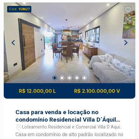
negócio em Piracicaba. Frias Neto Consultoria de
Cód.
158627
Imóveis, mais de 37 anos no mercado imobiliário
de Piracicaba. Agende sua visita
R$ 12.000,00 L
R$ 2.100.000,00 V
Casa para venda e locação no
condomínio Residencial Villa D`Áquila
em Piracicaba
Loteamento Residencial e Comercial Villa D`Aquila
- Piracicaba/SP
Casa em condomínio de alto padrão localizado no