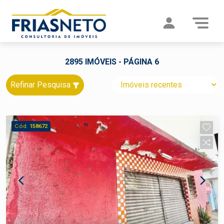
2895 IMÓVEIS - PÁGINA 6
Refinar Pesquisa
Cód.
158672