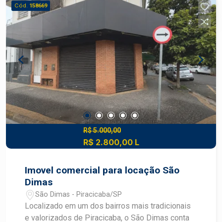
localização estratégica, com grande potencial de
Cód.
158669
atendimento ao público. Construa seu futuro com
quem é agente de desenvolvimento do mercado
imobiliário de Piracicaba. Agende sua visita!
R$ 5.000,00
R$ 2.800,00 L
Imovel comercial para locação São
Dimas
São Dimas - Piracicaba/SP
Localizado em um dos bairros mais tradicionais
e valorizados de Piracicaba, o São Dimas conta