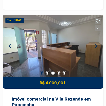
baixo: sala/cozinha, 1 quarto pequeno, banheiro
Casa auxiliar com lavanderia, quarto para
ferramentas e banheiro Canil com 3 vagas e
quartinho para ração
Cód.
158631
R$ 4.000,00 L
Imóvel comercial na Vila Rezende em
Piracicaba