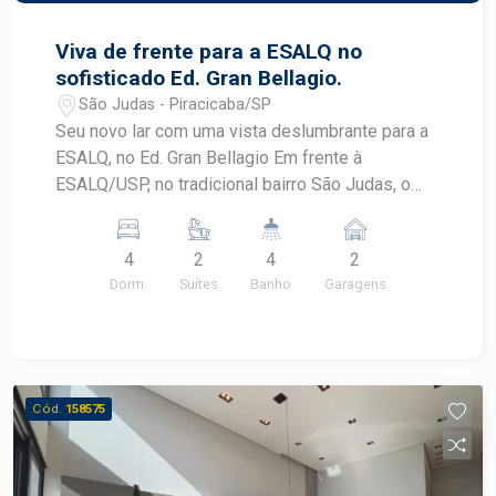
imóvel ou agendar uma visita, não hesite em
entrar em contato!
Viva de frente para a ESALQ no
sofisticado Ed. Gran Bellagio.
São Judas - Piracicaba/SP
Seu novo lar com uma vista deslumbrante para a
ESALQ, no Ed. Gran Bellagio Em frente à
ESALQ/USP, no tradicional bairro São Judas, o
Gran Bellagio é um empreendimento imponente
de estilo neoclássico que traduz a excelência
4
2
4
2
construtiva da Zambetta. Um projeto exclusivo,
Dorm.
Suítes
Banho
Garagens
pensado para encantar em cada detalhe, unindo
sofisticação, tecnologia e conforto em uma das
localizações mais desejadas de Piracicaba. Com
150 m² de área privativa, o apartamento
apresenta uma planta ampla e funcional,
Cód.
158575
composta por: 4 dormitórios, sendo 2 suítes Sala
de estar e jantar integradas Lavabo Cozinha
Varanda principal e varanda lateral Área de