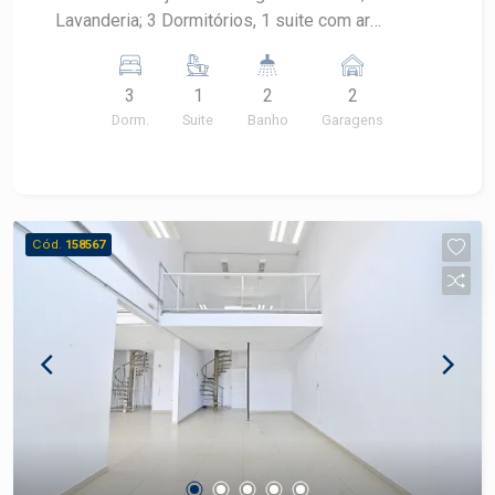
Lavanderia; 3 Dormitórios, 1 suite com ar
condicionado e armários. 02 vagas paralelas
3
1
2
2
Dorm.
Suite
Banho
Garagens
Cód.
158567