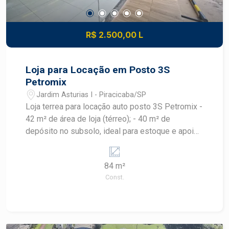
R$ 2.500,00 L
Loja para Locação em Posto 3S
Petromix
Jardim Asturias I - Piracicaba/SP
Loja terrea para locação auto posto 3S Petromix -
42 m² de área de loja (térreo); - 40 m² de
depósito no subsolo, ideal para estoque e apoio
operacional - 01 Banheiro privativo - 01 Copa de
apoio; - Localização privilegiada dentro do Auto
84 m²
Posto 3S Petromix, garantindo grande circulação
Const.
diária de pessoas e veículos.