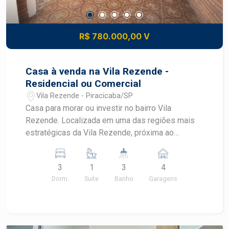
R$ 780.000,00 V
Casa à venda na Vila Rezende -
Residencial ou Comercial
Vila Rezende - Piracicaba/SP
Casa para morar ou investir no bairro Vila
Rezende. Localizada em uma das regiões mais
estratégicas da Vila Rezende, próxima ao
tradicional Hospital dos Fornecedores de Cana, a
casa oferece excelente visibilidade, fácil acesso
3
1
3
4
e grande potencial para clínicas, consultórios,
Dorm.
Suite
Banho
Garagens
escritórios, coworkings, sedes empresariais ou
prestação de serviços em geral. O imóvel foi
completamente repaginado, recebendo
acabamentos atualizados e melhorias que