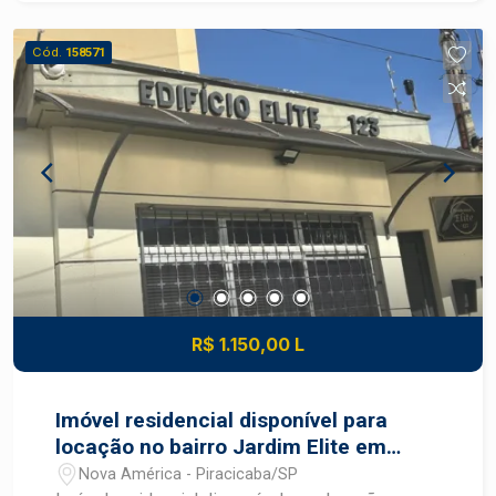
terrenos amplos (alguns com mais de 5.000 m²)
copa Agende sua visita!
e chácaras, tornando-o ideal para quem busca
Cód.
158571
espaço para moradia, projetos de condomínios
horizontais ou áreas de lazer. Agende já sua
visita e se encante!
R$ 1.150,00 L
Imóvel residencial disponível para
locação no bairro Jardim Elite em
Piracicaba - SP
Nova América - Piracicaba/SP