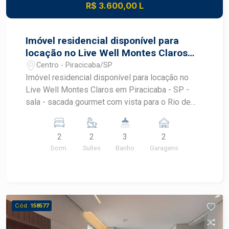
R$ 3.600,00 L
Imóvel residencial disponível para
locação no Live Well Montes Claros
em Piracicaba - SP
Centro - Piracicaba/SP
Imóvel residencial disponível para locação no
Live Well Montes Claros em Piracicaba - SP -
sala - sacada gourmet com vista para o Rio de
Piracicaba - lavabo - área de serviço - 2 suites
com armários e ar condicionado - 2 vagas
2
2
3
2
Condomínio oferece academia, salão de festas,
Dorm.
Suítes
Banho
Garagens
espaço gourmet e piscina. Agende sua visita !
Cód.
158577