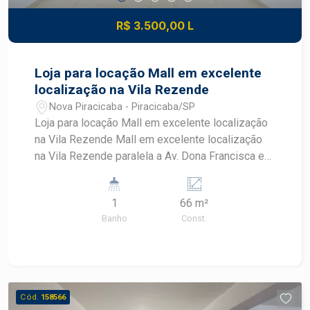
R$ 3.500,00 L
Loja para locação Mall em excelente
localização na Vila Rezende
Nova Piracicaba - Piracicaba/SP
Loja para locação Mall em excelente localização
na Vila Rezende Mall em excelente localização
na Vila Rezende paralela a Av. Dona Francisca e
próximo a Av. Rui Barbosa: * com
aproximadamente 66 m2 com mezanino e
1
66 m²
banheiro privativo (obs: podendo ser locada sala
Banho
Const.
dupla, acrescentando mais 66 m2) * fachada em
blindex e porta eletrônica * preparado para
instalação de ar condicionado * várias vagas de
recuo * possibilidade de locação de duas salas
juntas
Cód.
158566