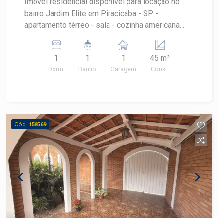
Imóvel residencial disponível para locação no
bairro Jardim Elite em Piracicaba - SP -
apartamento térreo - sala - cozinha americana
com armários - área de serviço com armários -
banheiro com gabinete e box blindex - 1 quarto -
1
1
1
45 m²
1 vaga coberta Agende sua visita !
Dorm.
Banho
Garagem
Const.
Cód.
158569