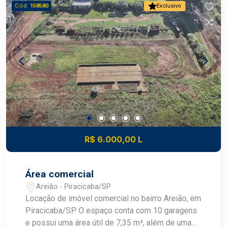
Cód.
158580
Exclusivo
R$ 6.000,00 L
Área comercial
Areião - Piracicaba/SP
Locação de imóvel comercial no bairro Areião, em
Piracicaba/SP. O espaço conta com 10 garagens
e possui uma área útil de 7,35 m², além de uma