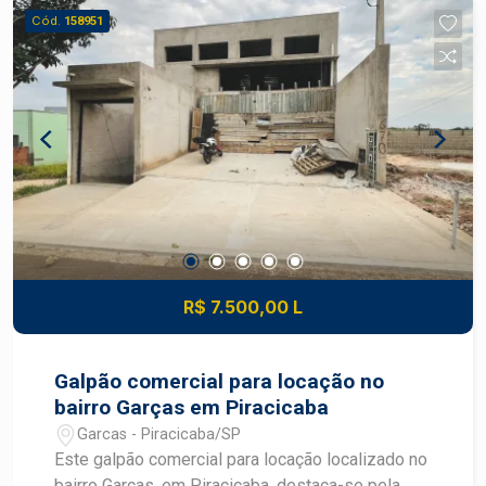
Aquecedor
Cód.
158951
R$ 7.500,00 L
Galpão comercial para locação no
bairro Garças em Piracicaba
Garcas - Piracicaba/SP
Este galpão comercial para locação localizado no
bairro Garças, em Piracicaba, destaca-se pela