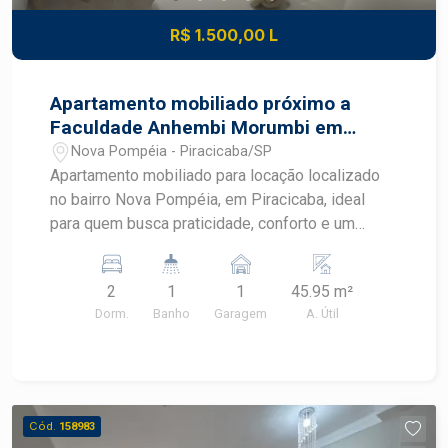
R$ 1.500,00 L
Apartamento mobiliado próximo a
Faculdade Anhembi Morumbi em
Piracicaba
Nova Pompéia - Piracicaba/SP
Apartamento mobiliado para locação localizado
no bairro Nova Pompéia, em Piracicaba, ideal
para quem busca praticidade, conforto e um
imóvel pronto para morar. Com ambientes
planejados, mobiliário completo e excelente
2
1
1
45.95 m²
aproveitamento dos espaços, este apartamento
Dorm.
Banho
Garagem
A. Útil
oferece uma rotina mais funcional em uma região
com fácil acesso aos principais pontos de
Piracicaba. CARACTERÍSTICAS DO IMÓVEL -
Sala mobiliada com sofá e ventilador - Cozinha
americana integrada aos ambientes - Geladeira,
Cód.
158983
cooktop e micro-ondas - Máquina de lavar -