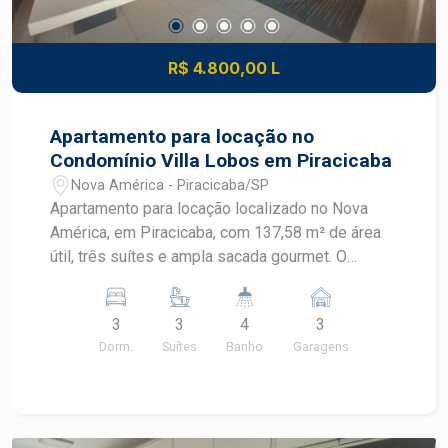
R$ 4.800,00 L
Apartamento para locação no
Condomínio Villa Lobos em Piracicaba
Nova América - Piracicaba/SP
Apartamento para locação localizado no Nova
América, em Piracicaba, com 137,58 m² de área
útil, três suítes e ampla sacada gourmet. O
imóvel recebe sol da manhã e está em
condomínio completo, com lazer diversificado e
3
3
4
3
portaria 24 horas. CARACTERÍSTICAS DO
Dorm.
Suítes
Banho
Garagens
IMÓVEL - Área útil de 137,58 m² - 3 dormitórios,
sendo 3 suítes - Ar condicionado e closet - 4
banheiros - Sala ampla com móvel planejado e ar
condicionado - Ampla sacada gourmet - Lavabo -