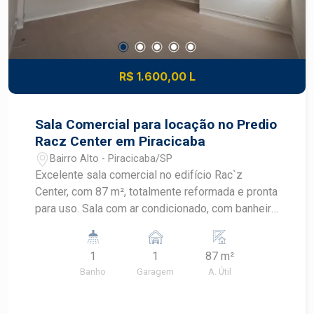
R$ 1.600,00 L
Sala Comercial para locação no Predio
Racz Center em Piracicaba
Bairro Alto - Piracicaba/SP
Excelente sala comercial no edifício Rac`z
Center, com 87 m², totalmente reformada e pronta
para uso. Sala com ar condicionado, com banheiro
privativo, proporcionando mais conforto e
praticidade para o seu negócio. Uma excelente
1
1
87 m²
oportunidade para instalar sua empresa ou
Banho
Garagem
A. Útil
investir em um imóvel comercial de qualidade.
Agende uma visita e conheça esta excelente
oportunidade!