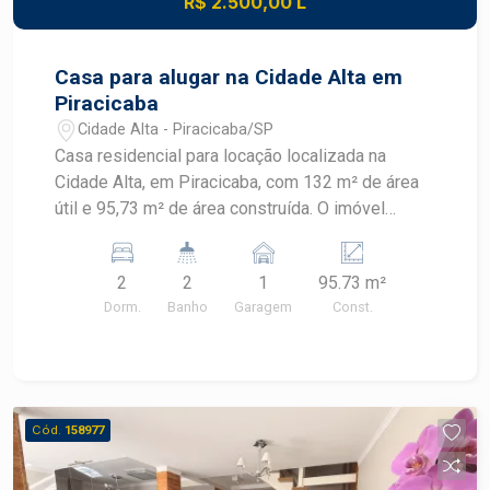
R$ 2.500,00 L
praticidade e excelente custo-benefício no
Edifício Ravenna.
Casa para alugar na Cidade Alta em
Piracicaba
Cidade Alta - Piracicaba/SP
Casa residencial para locação localizada na
Cidade Alta, em Piracicaba, com 132 m² de área
útil e 95,73 m² de área construída. O imóvel
possui dois dormitórios, quintal, churrasqueira e
armários, oferecendo praticidade em localização
2
2
1
95.73 m²
estratégica. CARACTERÍSTICAS DO IMÓVEL -
Dorm.
Banho
Garagem
Const.
Área útil de 132 m² - Área construída de 95,73 m²
- 2 dormitórios - 2 banheiros - Cozinha - Armários
- Quintal - Churrasqueira - 1 vaga de garagem
DIFERENCIAIS DO IMÓVEL - Quintal para
momentos de lazer e convivência - Churrasqueira
Cód.
158977
para confraternizações - Armários que
contribuem para a organização dos ambientes -