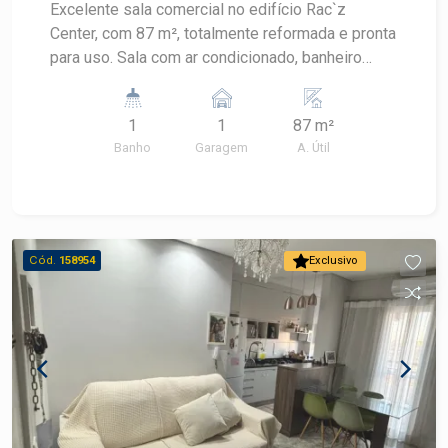
Excelente sala comercial no edifício Rac`z
Center, com 87 m², totalmente reformada e pronta
para uso. Sala com ar condicionado, banheiro
privativo, proporcionando mais conforto e
praticidade para o seu negócio. Uma excelente
1
1
87 m²
oportunidade para instalar sua empresa ou
Banho
Garagem
A. Útil
investir em um imóvel comercial de qualidade.
Agende uma visita e conheça esta excelente
oportunidade!
Cód.
158954
Exclusivo