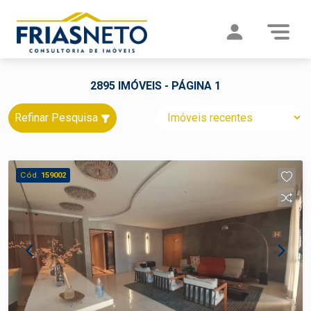
2895 IMÓVEIS - PÁGINA 1
Refinar Pesquisa
Cód.
159002