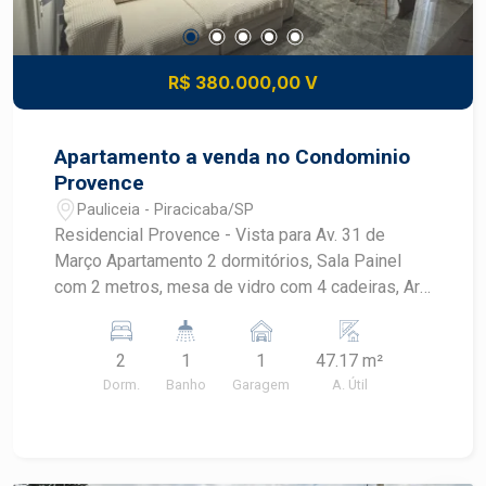
R$ 380.000,00 V
Apartamento a venda no Condominio
Provence
Pauliceia - Piracicaba/SP
Residencial Provence - Vista para Av. 31 de
Março Apartamento 2 dormitórios, Sala Painel
com 2 metros, mesa de vidro com 4 cadeiras, Ar
condicionado, lustre Cozinha com cooktop, forno
brastemp, armários , Banheiro social e lavabo (pia
2
1
1
47.17 m²
auxiliar ao lado do banheiro) Lavanderia com
Dorm.
Banho
Garagem
A. Útil
armários Dormitório com armário grande - 6
portas Dormitório Armários com espelho e
sapateira Cama Bau (embutida) Ar condicionado
Apartamento com aquecimento do chuveiro a gás.