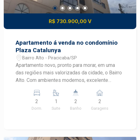
R$ 730.900,00 V
Apartamento á venda no condomínio
Plaza Catalunya
Bairro Alto - Piracicaba/SP
Apartamento novo, pronto para morar, em uma
das regiões mais valorizadas da cidade, o Bairro
Alto. Com ambientes modernos, excelente
distribuição interna e varanda integrada, este
imóvel oferece conforto, praticidade e um
2
1
2
2
condomínio com lazer completo para toda a
Dorm.
Suite
Banho
Garagens
família. - 77 m² de área útil - Sala para 2
ambientes - Varanda integrada - Cozinha
funcional - 2 dormitórios - 1 suíte - 2 vagas de
garagem - Ambientes bem iluminados e