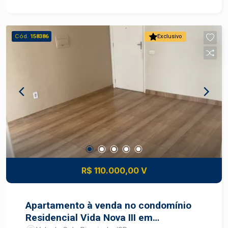
vaga de garagem - Edificação simples no lote -
Finalidade residencial DIFERENCIAIS DO
IMÓVEL - Terreno amplo de 300 m² em bairro
Cód.
158386
Exclusivo
residencial consolidado - Possibilidade de uso
do espaço livre para horta, lazer ou ampliação -
Estrutura básica pronta para moradia enquanto se
aproveita a área externa - Locação rara de terreno
com edificação no Santa Rita - Bairro com perfil
tranquilo e bom índice de arborização
R$ 110.000,00 V
Apartamento à venda no condomínio
Residencial Vida Nova III em