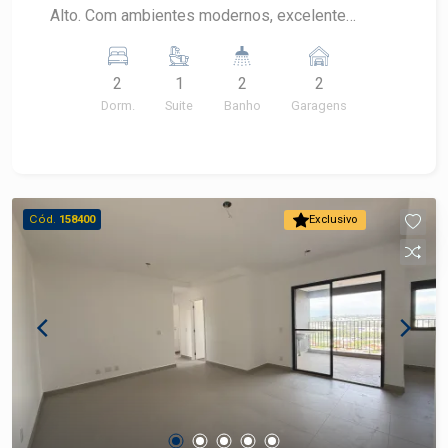
Alto. Com ambientes modernos, excelente
distribuição interna e varanda integrada, este
imóvel oferece conforto, praticidade e um
2
1
2
2
condomínio com lazer completo para toda a
Dorm.
Suite
Banho
Garagens
família. - 77 m² de área útil - Sala para 2
ambientes - Varanda integrada - Cozinha
funcional - 2 dormitórios - 1 suíte - 2 vagas de
garagem - Ambientes bem iluminados e
ventilados - Apartamento novo O condomínio
Cód.
158400
Exclusivo
oferece: - Piscina - Salão de festas - Espaço
gourmet - Sala de jogos - Brinquedoteca - Sala
de reunião - Academia completa Excelente opção
para quem busca morar com conforto, segurança
e lazer completo em uma localização privilegiada
do Bairro Alto. Agende a sua visita com um
corretor especialista.