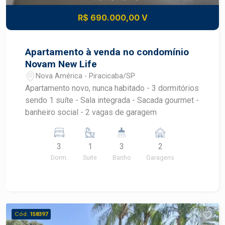
R$ 690.000,00 V
Apartamento à venda no condomínio
Novam New Life
Nova América - Piracicaba/SP
Apartamento novo, nunca habitado - 3 dormitórios
sendo 1 suíte - Sala integrada - Sacada gourmet -
banheiro social - 2 vagas de garagem
3
1
3
2
Dorm.
Suite
Banho
Garagens
Cód.
158397