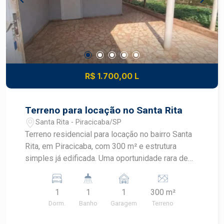
R$ 1.700,00 L
Terreno para locação no Santa Rita
Santa Rita - Piracicaba/SP
Terreno residencial para locação no bairro Santa
Rita, em Piracicaba, com 300 m² e estrutura
simples já edificada. Uma oportunidade rara de
alugar área ampla em região tranquila e
arborizada de Piracicaba, ideal para quem busca
1
1
1
300 m²
espaço e flexibilidade de uso.
Dorm.
Banho
Garagem
Terreno
CARACTERÍSTICAS DO IMÓVEL - Área do
terreno: 300,00 m² - 1 dormitório - 1 banheiro - 1