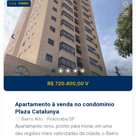
ventilados - Apartamento novo O condomínio
Cód.
158401
oferece: - Piscina - Salão de festas - Espaço
gourmet - Sala de jogos - Brinquedoteca - Sala
de reunião - Academia completa Excelente opção
para quem busca morar com conforto, segurança
e lazer completo em uma localização privilegiada
do Bairro Alto. Agende a sua visita com um
corretor especialista.
R$ 720.400,00 V
Apartamento à venda no condomínio
Plaza Catalunya
Bairro Alto - Piracicaba/SP
Apartamento novo, pronto para morar, em uma
das regiões mais valorizadas da cidade, o Bairro