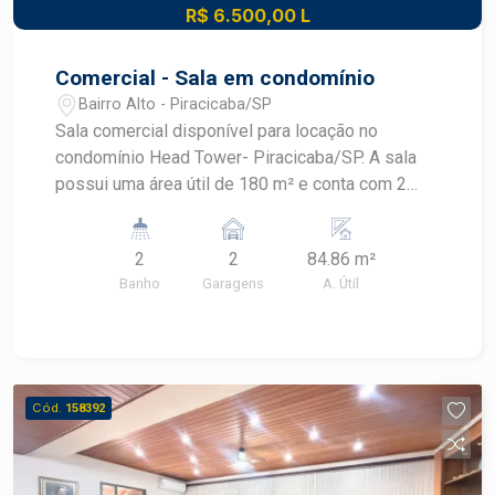
R$ 6.500,00 L
Comercial - Sala em condomínio
Bairro Alto - Piracicaba/SP
Sala comercial disponível para locação no
condomínio Head Tower- Piracicaba/SP. A sala
possui uma área útil de 180 m² e conta com 2
vagas de garagem. Salas Mobiliadas - Contém 2
banheiros, 2 copas, Sala de reunião e ar
2
2
84.86 m²
condicionado em todas as salas. Excelente
Banho
Garagens
A. Útil
localização e infraestrutura. Ideal para diversos
tipos de negócios. Entre em contato para mais
informações e agendar uma visita!
Cód.
158392