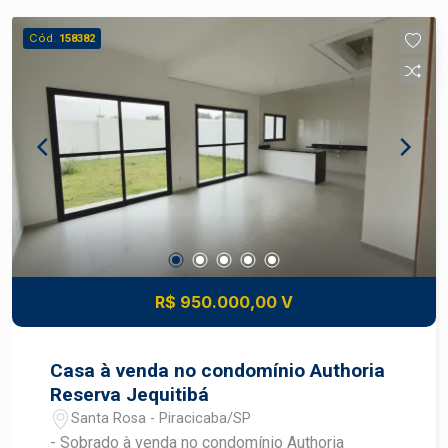
estar arejada e iluminada, perfeita para
momentos de lazer. Cozinha integrada, com
Cód.
158382
espaço para refeições e otimização do ambiente.
Banheiro bem distribuído, oferecendo conforto e
praticidade. 2 Dormitórios com janelas que
garantem ventilação e luz natural. Localização
privilegiada, próximo a comércios, escolas e
áreas de lazer. Fácil acesso às principais vias da
cidade, facilitando o deslocamento. Condomínio
com segurança e áreas comuns bem cuidadas.
Entre em contato para agendar uma visita e venha
conferir de perto tudo o que este imóvel tem a
oferecer. Estuda Financiamento e FGTS
R$ 950.000,00 V
Casa à venda no condomínio Authoria
Reserva Jequitibá
Santa Rosa - Piracicaba/SP
- Sobrado à venda no condomínio Authoria