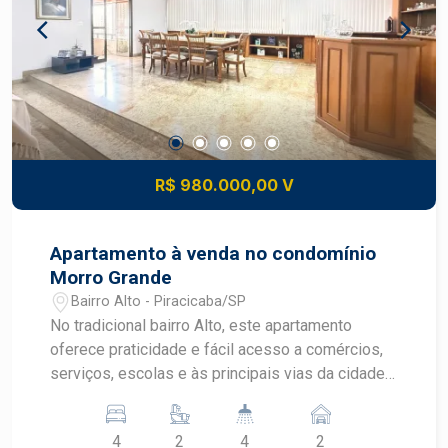
R$ 980.000,00 V
Apartamento à venda no condomínio
Morro Grande
Bairro Alto - Piracicaba/SP
No tradicional bairro Alto, este apartamento
oferece praticidade e fácil acesso a comércios,
serviços, escolas e às principais vias da cidade,
ideal para quem busca conforto e localização
privilegiada. * Área útil: 241,87 m² * Sala ampla
4
2
4
2
para vários ambientes com sacada * Sala de TV