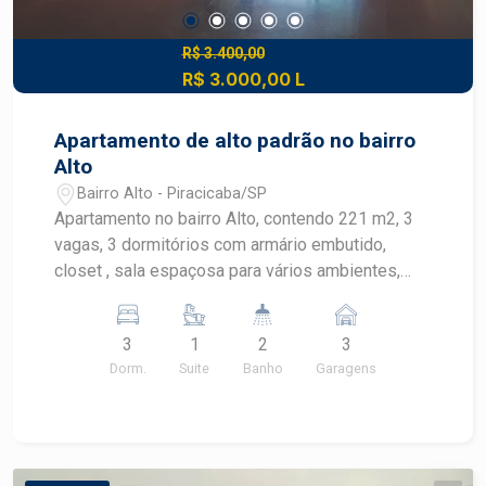
R$ 3.400,00
R$ 3.000,00 L
Apartamento de alto padrão no bairro
Alto
Bairro Alto - Piracicaba/SP
Apartamento no bairro Alto, contendo 221 m2, 3
vagas, 3 dormitórios com armário embutido,
closet , sala espaçosa para vários ambientes,
banheiro social, cozinha planejada, despensa,
banheiro de empregada, área de serviço. Área de
3
1
2
3
lazer completo: piscinas, sala de fitness,
Dorm.
Suite
Banho
Garagens
churrasqueira, sala de jogos, quadra poliesportiva
e sauna.