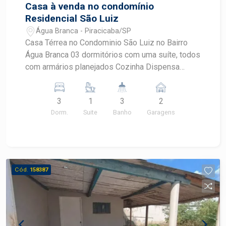
Casa à venda no condomínio
Residencial São Luiz
Água Branca - Piracicaba/SP
Casa Térrea no Condominio São Luiz no Bairro
Água Branca 03 dormitórios com uma suíte, todos
com armários planejados Cozinha Dispensa
Lavanderia Coifa Fogão Ar condicionado em
todos os ambientes Garagem para dois carros
3
1
3
2
cobertos Piscina, área gourmet, Fino acabamento
Dorm.
Suite
Banho
Garagens
Localização privilegiada no condomínio.
Cód.
158387