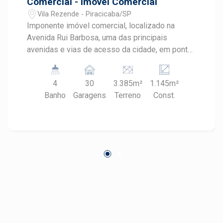
Comercial - Imóvel Comercial
Vila Rezende - Piracicaba/SP
Imponente imóvel comercial, localizado na
Avenida Rui Barbosa, uma das principais
avenidas e vias de acesso da cidade, em ponto
estratégico com intenso fluxo de veículos,
próximo ao shopping, bancos, farmácias e
4
30
3.385m²
1.145m²
grandes empresas do setor de comercio e
Banho
Garagens
Terreno
Const.
serviços. É versátil, e abrange players de
diversos segmentos. - Com 3.384,87m² de área
e 1.145,23m² de área útil; - 39m de fachada; -
Pavimentos térreo e superior; - Recepção; -
Escritório principal com 375m² e amplos
ambientes moduladores; - Portaria com guarita -
Sistema de monitoramento - Auditório -
Acabamento impecável; - Piso em granito.
Oportunidade exclusiva, agende sua visita.