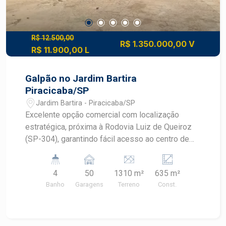
R$ 12.500,00
R$ 1.350.000,00 V
R$ 11.900,00 L
Galpão no Jardim Bartira
Piracicaba/SP
Jardim Bartira - Piracicaba/SP
Excelente opção comercial com localização
estratégica, próxima à Rodovia Luiz de Queiroz
(SP-304), garantindo fácil acesso ao centro de
Piracicaba e às principais cidades da região.
Terreno com 1310 m², amplo espaço externo
4
50
1310 m²
635 m²
ideal para operações que exigem manobras e
Banho
Garagens
Terreno
Const.
circulação de veículos pesados. Galpão de 400
m² de área construída, contendo: Dois banheiros
(vestiários ou sanitários) Cozinha Área de luz
(iluminação natural interna) Uma sala anexa para