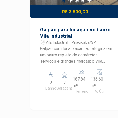
R$ 3.500,00 L
Galpão para locação no bairro
Vila Industrial
Vila Industrial - Piracicaba/SP
Galpão com localização estratégica em
um bairro repleto de comércios,
serviços e grandes marcas: o Vila
Industrial. - 136m² de área útil; - Salão
para escritório - Portão automático; - 3
187.84
136.60
banheiros, sendo 1 adaptado para PNE.
3
3
m²
m²
- 2 vagas de recuo
Banho
Garagens
Terreno
A. Útil