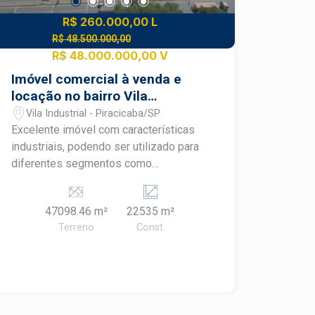
R$ 260.000,00 L
R$ 48.500.000,00
R$ 48.000.000,00 V
Imóvel comercial à venda e
locação no bairro Vila
Industrial
Vila Industrial - Piracicaba/SP
Excelente imóvel com características
industriais, podendo ser utilizado para
diferentes segmentos como
hipermercados, centros de distribuição,
transportadoras, indústrias,
47098.46 m²
22535 m²
montadoras, complexos de lazer,
Terreno
Const.
parques temáticos e empreendimentos
de grande porte. - Localização
estratégica na Rodovia Geraldo de
Barros; - Acesso direto pela rodovia,
com pistas de desaceleração e