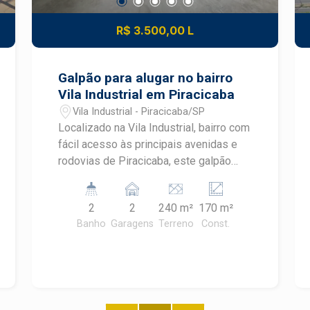
R$ 3.500,00 L
Galpão para alugar no bairro
Vila Industrial em Piracicaba
Vila Industrial - Piracicaba/SP
Localizado na Vila Industrial, bairro com
fácil acesso às principais avenidas e
rodovias de Piracicaba, este galpão
comercial/industrial oferece uma
estrutura versátil e funcional para
2
2
240 m²
170 m²
empresas de diversos segmentos. O
Banho
Garagens
Terreno
Const.
imóvel possui 170 m² de área
construída e conta com: Amplo espaço
de trabalho 2 banheiros Escritório
Estrutura preparada para instalação de
mezanino Pé-direito de 4,5 metros