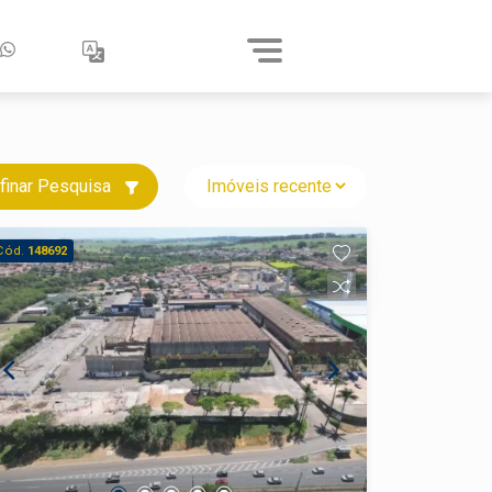
finar Pesquisa
Cód.
148692