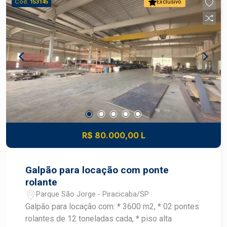
Cód.
153145
Exclusivo
avenidas Independência, Armando Salles entre
outras.
R$ 80.000,00 L
Galpão para locação com ponte
rolante
Parque São Jorge - Piracicaba/SP
Galpão para locação com: * 3600 m2, * 02 pontes
rolantes de 12 toneladas cada, * piso alta