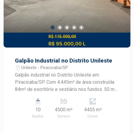
R$ 115.000,00
R$ 95.000,00 L
Galpão Industrial no Distrito Unileste
Unileste - Piracicaba/SP
Galpão industrial no Distrito Unileste em
Piracicaba/SP. Com 4.445m² de área construída.
84m² de escritório e vestiário nos fundos. 50 m²
de escritório na parte da frente. 04 posições de
docas elevada. 02 posições de Doca piso.
10
4500 m²
4455 m²
Estrutura para pontes rolantes até 20 toneladas
Banho
Terreno
Const.
Pé direito 12m Piso de alta resistência de até 6,5
toneladas por m² Transformador Trifásico a seco
1500 KVA TP 13800 Caixa D`Água de 10.000