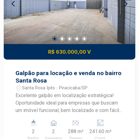
R$ 630.000,00 V
Galpão para locação e venda no bairro
Santa Rosa
Santa Rosa Ipês - Piracicaba/SP
Excelente galpão em localização estratégica!
Oportunidade ideal para empresas que buscam
um imóvel funcional, bem localizado e com fácil
acesso às principais vias da cidade. Localizado
próximo ao Distrito Industrial Alphanort e ao
2
2
288 m²
241.60 m²
Uninorte, ao lado da Rodovia Fausto Santomauro,
Banho
Garagens
Terreno
Const.