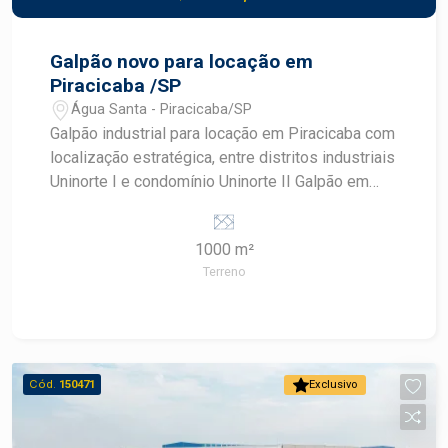
Galpão novo para locação em
Piracicaba /SP
Água Santa - Piracicaba/SP
Galpão industrial para locação em Piracicaba com
localização estratégica, entre distritos industriais
Uninorte I e condomínio Uninorte II Galpão em
fase de construção que será entregue com: -
aproximadamente 800m² de área construída,
1000 m²
sendo a área do terreno de 1.000m²; - Pé direito
Terreno
de 9m; - porta de 6m x 5m; - Piso de alta
resistência; - Escritório - Recuo para vários
veículos; Este é o galpão ideal para empresas
que buscam um espaço amplo e bem localizado
para suas atividades industriais. Agende sua
Cód.
150471
Exclusivo
visita.