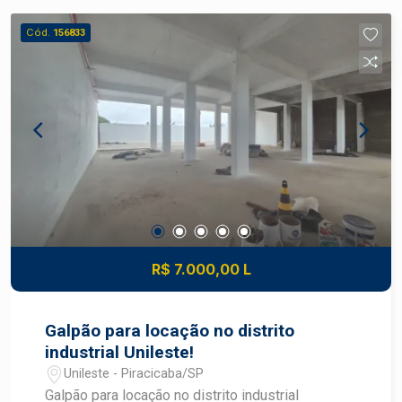
Barros, Laércio Corte e Luiz de Queiroz, proximo
a montador de veículos Hyundai
Cód.
156833
R$ 7.000,00 L
Galpão para locação no distrito
industrial Unileste!
Unileste - Piracicaba/SP
Galpão para locação no distrito industrial