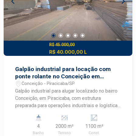
R$ 45.000,00
R$ 40.000,00 L
Galpão industrial para locação com
ponte rolante no Conceição em
Piracicaba
Conceição - Piracicaba/SP
Galpão industrial para alugar localizado no bairro
Conceição, em Piracicaba, com estrutura
preparada para operações industriais e logísticas
de médio e grande porte. O imóvel oferece
excelente capacidade operacional, pé-direito
4
2000 m²
1100 m²
elevado e equipamentos que proporcionam
Banho
Terreno
Const.
eficiência, segurança e produtividade para