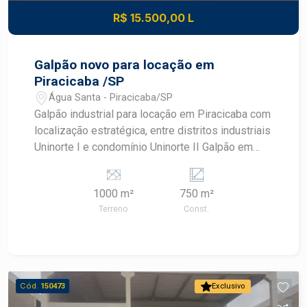
R$ 15.500,00 L
Galpão novo para locação em
Piracicaba /SP
Água Santa - Piracicaba/SP
Galpão industrial para locação em Piracicaba com
localização estratégica, entre distritos industriais
Uninorte I e condomínio Uninorte II Galpão em
fase de construção que será entregue com: -
aproximadamente 800m² de área construída,
1000 m²
750 m²
sendo a área do terreno de 1.000m²; - Pé direito
Terreno
Const.
de 9m; - porta de 6m x 5m; - Piso de alta
resistência; - Escritório - Recuo para vários
veículos; Este é o galpão ideal para empresas
que buscam um espaço amplo e bem localizado
para suas atividades industriais. Agende sua
Cód.
150473
Exclusivo
visita.