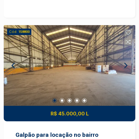
diferentes segmentos industriais.
CARACTERÍSTICAS DO IMÓVEL - Galpão
industrial com estrutura robusta - 4 banheiros - 2
pontes rolantes com capacidade para 5 e 7
Cód.
158800
toneladas - Pé-direito de 11 metros - Piso de
alta resistência - Portão para caminhões com
dimensões de 6 x 7 metros - Transformador
instalado - Escritórios para área administrativa -
Vestiários para colaboradores - Área do terreno
de 2000.00 m² - Área construída de 1100.00 m²
DIFERENCIAIS DO IMÓVEL - Estrutura preparada
para operações industriais - Equipamentos que
otimizam a movimentação de cargas - Pé-direito
elevado para maior versatilidade operacional -
Fácil acesso para caminhões e veículos de
R$ 45.000,00 L
grande porte - Excelente opção para empresas
que buscam eficiência e funcionalidade
LOCALIZAÇÃO E ACESSO - Localizado no bairro
Galpão para locação no bairro