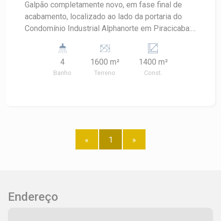
Galpão completamente novo, em fase final de
acabamento, localizado ao lado da portaria do
Condomínio Industrial Alphanorte em Piracicaba: -
1.400,00 construída; - Duas pontes rolantes de
10 toneladas cada (uma de cada lado); - Pé
4
1600 m²
1400 m²
direito de 11m; - Piso de alta resistência.
Banho
Terreno
Const.
Próximo a grandes empresas, anel viário com
saída para várias cidades, ou seja, localização
ideal para grandes empresas. Agende sua visita.
«
1
»
Endereço