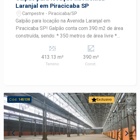
Laranjal em Piracicaba SP
Campestre - Piracicaba/SP
Galpão para locação na Avenida Laranjal em
Piracicaba SP! Galpão conta com 390 m2 de área
construída, sendo: * 350 metros de área livre *
metros de pé direito * 40 m2 de escritório * copa,
2 wc * porta 4X5 * recuo para 04 veículos *
413.13 m²
390 m²
Avenida com intenso fluxo de veículos, cercada
Terreno
Const.
por vários condomínios residenciais e diversos
ramos de atividade.
Cód.
145138
Exclusivo