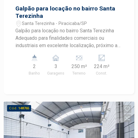
Galpão para locação no bairro Santa
Terezinha
Santa Terezinha - Piracicaba/SP
Galpão para locação no bairro Santa Terezinha
Adequado para finalidades comerciais ou
industriais em excelente localização, próximo a
rodovia SP-304 que liga Piracicaba a São Pedro
e também a diversos comércios e serviços como
2
3
250 m²
224 m²
restaurantes, supermercados, como o posto de
Banho
Garagens
Terreno
Const.
combustível Bigatom, Supermercado Pague
Menos, entre outros. - 250m² de terreno; - 224m²
de área construída; - 10m de frente; - Pé direito
duplo; - Mezanino com escritório; - 2 banheiros; -
Piso de alta resistência; - 3 vagas de
Cód.
148765
estacionamento. Agende sua visita!