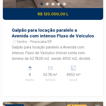
R$ 120.000,00 L
Galpão para locação paralelo a
Avenida com intenso Fluxo de Veículos
Centro - Piracicaba/SP
Galpão para locação paralelo a Avenida com
intenso Fluxo de Veículos Imóvel conta com
terreno de 6278,00 m2. sendo 4953 m2, dividido
em: * 1 galpão com 4000 m2, piso alta
resistência, portões grandes laterais, pé direito
8
6278 m²
4953 m²
10 metros * 01 galpão menor de 300 m2 *
Banho
Terreno
Const.
escritório, vestiário, refeitório * 1300 m2 pátio de
manobra Ótima localização, imponente, com
intenso fluxo de veículos, ampla visibilidade de
quem transita pela avenida, semáforos em frente,
próximo a região central, terminal de ônibus,