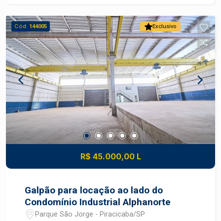
litros. Refeitório e vestiários.
Cód.
144005
Exclusivo
R$ 45.000,00 L
Galpão para locação ao lado do
Condomínio Industrial Alphanorte
Parque São Jorge - Piracicaba/SP