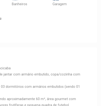
Banheiros
Garagem
²
acicaba
la de jantar com armário embutido, copa/cozinha com
s, 03 dormitórios com armários embutidos (sendo 01
tendo aproximadamente 60 m², área gourmet com
vores frutíferas e pequena quadra de futebol.