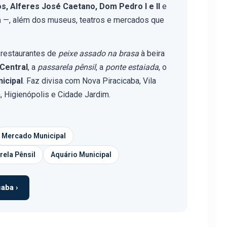
s, Alferes José Caetano, Dom Pedro I e II
e
a
—, além dos museus, teatros e mercados que
 restaurantes de
peixe assado na brasa
à beira
Central
, a
passarela pênsil
, a
ponte estaiada
, o
icipal
. Faz divisa com Nova Piracicaba, Vila
á, Higienópolis e Cidade Jardim.
Mercado Municipal
rela Pênsil
Aquário Municipal
aba ›