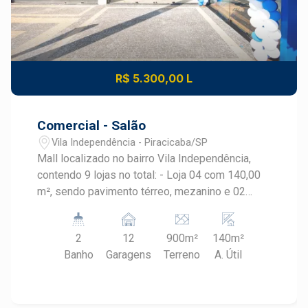
R$ 5.300,00 L
Comercial - Salão
Vila Independência - Piracicaba/SP
Mall localizado no bairro Vila Independência,
contendo 9 lojas no total: - Loja 04 com 140,00
m², sendo pavimento térreo, mezanino e 02
banheiros (sendo um PNE) Salões com
infraestrutura para energia/iluminação,
2
12
900m²
140m²
preparação para instalação de ar-condicionado e
Banho
Garagens
Terreno
A. Útil
portão eletrônico. Serão 12 vagas de
estacionamento rotativas para clientes.