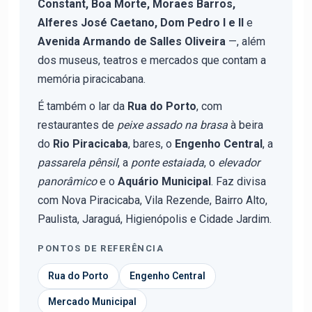
Constant, Boa Morte, Moraes Barros,
Alferes José Caetano, Dom Pedro I e II
e
Avenida Armando de Salles Oliveira
—, além
dos museus, teatros e mercados que contam a
memória piracicabana.
É também o lar da
Rua do Porto
, com
restaurantes de
peixe assado na brasa
à beira
do
Rio Piracicaba
, bares, o
Engenho Central
, a
passarela pênsil
, a
ponte estaiada
, o
elevador
panorâmico
e o
Aquário Municipal
. Faz divisa
com Nova Piracicaba, Vila Rezende, Bairro Alto,
Paulista, Jaraguá, Higienópolis e Cidade Jardim.
PONTOS DE REFERÊNCIA
Rua do Porto
Engenho Central
Mercado Municipal