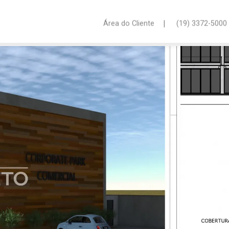
|
Área do Cliente
(19) 3372-5000