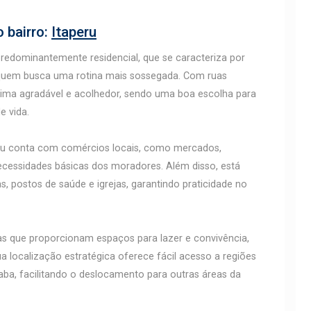
 bairro:
Itaperu
predominantemente residencial, que se caracteriza por
ra quem busca uma rotina mais sossegada. Com ruas
lima agradável e acolhedor, sendo uma boa escolha para
e vida.
eru conta com comércios locais, como mercados,
ecessidades básicas dos moradores. Além disso, está
, postos de saúde e igrejas, garantindo praticidade no
as que proporcionam espaços para lazer e convivência,
a localização estratégica oferece fácil acesso a regiões
caba, facilitando o deslocamento para outras áreas da