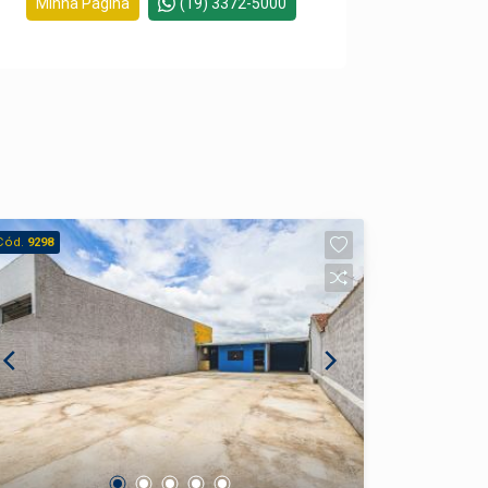
Minha Página
(19) 3372-5000
Cód.
9298