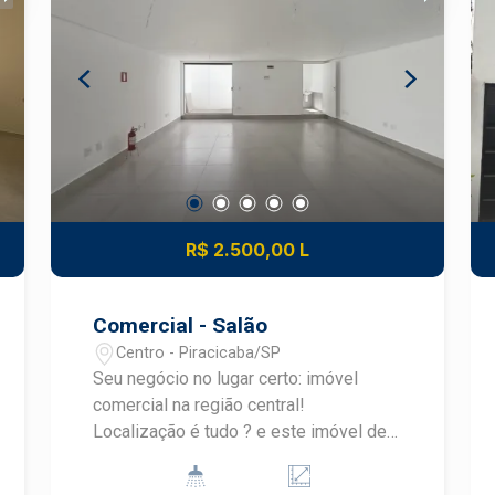
empresas que buscam praticidade,
visibilidade e uma localização
estratégica no coração da cidade.
Construa seu futuro com quem é agente
de desenvolvimento do mercado
imobiliário de Piracicaba. Agende sua
visita.
R$ 2.500,00 L
Comercial - Salão
Centro - Piracicaba/SP
Seu negócio no lugar certo: imóvel
comercial na região central!
Localização é tudo ? e este imóvel de
61m² está no coração da cidade, com
excelente visibilidade e acesso