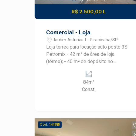
R$ 2.500,00 L
Comercial - Loja
Jardim Asturias I - Piracicaba/SP
Loja terrea para locação auto posto 3S
Petromix - 42 m² de área de loja
(térreo); - 40 m² de depósito no
subsolo, ideal para estoque e apoio
operacional - 01 Banheiro privativo - 01
84m²
Copa de apoio; - Localização
Const.
privilegiada dentro do Auto Posto 3S
Petromix, garantindo grande circulação
diária de pessoas e veículos.
Cód.
144785