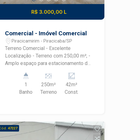
R$ 3.000,00 L
Comercial - Imóvel Comercial
Piracicamirim - Piracicaba/SP
Terreno Comercial - Excelente
Localização - Terreno com 250,00 m²; -
Amplo espaço para estacionamento de
diversos veículos; - Escritório; -
Cozinha; - Banheiro; - Terreno
1
250m²
42m²
totalmente murado; - Portão de acesso;
Banho
Terreno
Const.
- Localizado em avenida de grande
fluxo de veículos; - Excelente
visibilidade para empresas e
comércios;
Cód.
47227