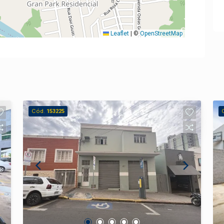
Leaflet
|
©
OpenStreetMap
Cód.
153225