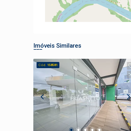
Imóveis Similares
Cód.
158581