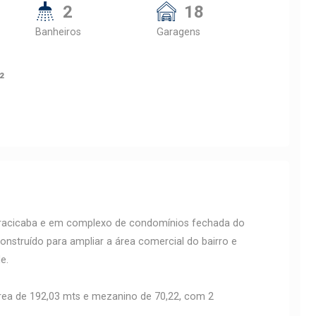
2
18
Banheiros
Garagens
²
Piracicaba e em complexo de condomínios fechada do
onstruído para ampliar a área comercial do bairro e
e.
érrea de 192,03 mts e mezanino de 70,22, com 2