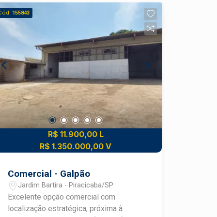
Cód.
155843
R$ 11.900,00 L
R$ 1.350.000,00 V
Comercial - Galpão
Jardim Bartira - Piracicaba/SP
Excelente opção comercial com
localização estratégica, próxima à