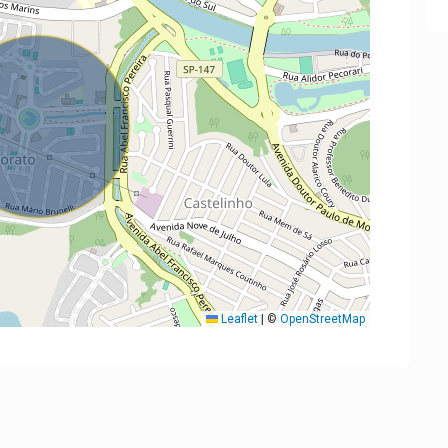
Leaflet
|
©
OpenStreetMap