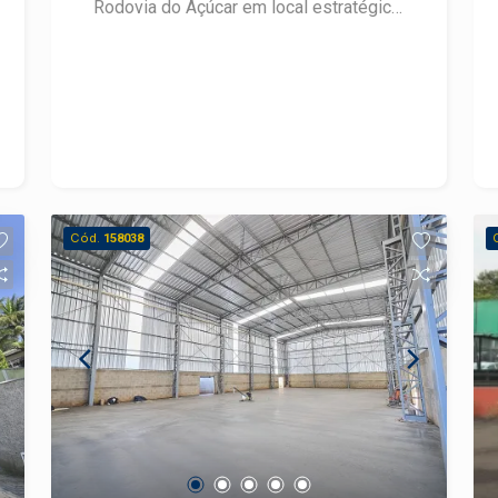
Rodovia do Açúcar em local estratégico
para quem deseja um ponto de fácil
acesso para a saída da cidade. -
1.252m² de construção e 500m² de
área útil; - Pé direito de 5m; - Amplo
escritório; - Várias salas; - Recepção; -
Copa; - 5 banheiros. Agende sua visita.
Cód.
158038