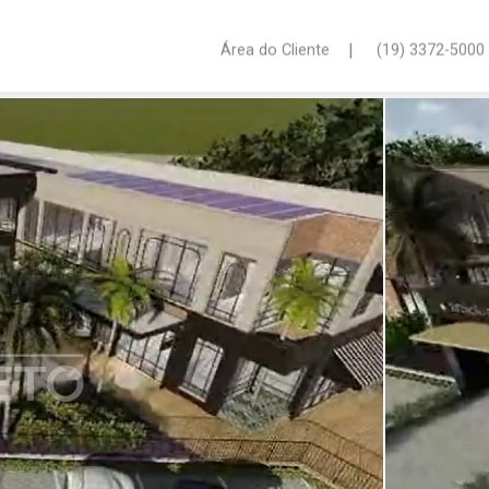
|
Área do Cliente
(19) 3372-5000