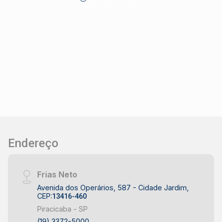
grande potencial de atendimento ao público.
Construa seu futuro com quem é agente de
desenvolvimento do mercado imobiliário de
Piracicaba. Agende sua visita!
Endereço
Frias Neto
Avenida dos Operários, 587 - Cidade Jardim,
CEP:
13416-460
Piracicaba - SP
(19) 3372-5000