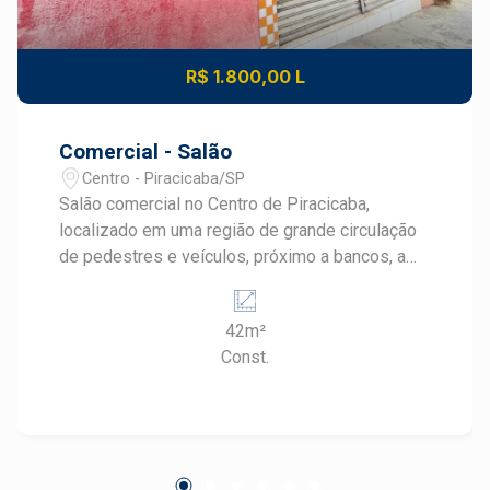
R$ 1.800,00 L
Comercial - Salão
Centro - Piracicaba/SP
Salão comercial no Centro de Piracicaba,
localizado em uma região de grande circulação
de pedestres e veículos, próximo a bancos, a
praça José Bonifácio,ideal para quem busca
visibilidade e praticidade para o seu negócio. O
42m²
imóvel possui 42 m² de área útil e conta com:
Const.
Amplo salão comercial 1 banheiro Pia de apoio
Estrutura preparada para lanchonete, cafeteria
ou outros segmentos de alimentação Uma
excelente oportunidade para instalar seu
comércio em uma localização estratégica, com