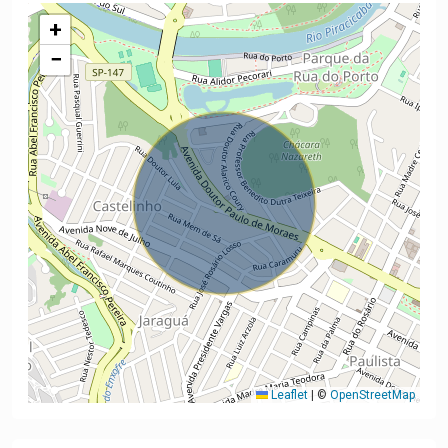
+
−
Leaflet
|
©
OpenStreetMap