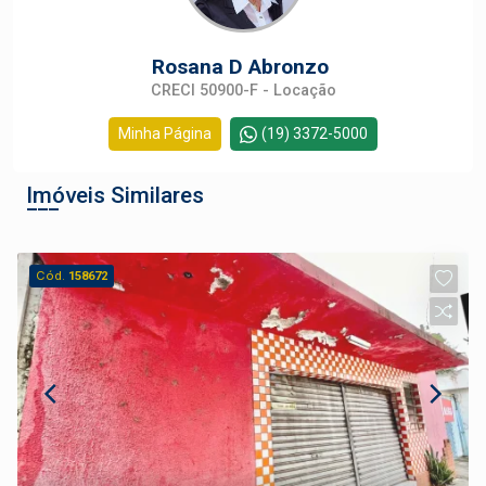
Rosana D Abronzo
CRECI 50900-F - Locação
Minha Página
(19) 3372-5000
Imóveis Similares
Cód.
158672