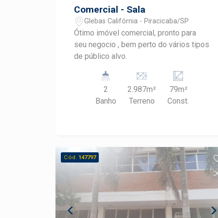
Comercial - Sala
Glebas Califórnia - Piracicaba/SP
Ótimo imóvel comercial, pronto para
seu negocio , bem perto do vários tipos
de público alvo.
2
2.987m²
79m²
Banho
Terreno
Const.
Cód.
147797