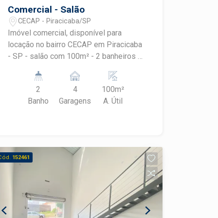
Comercial - Salão
CECAP - Piracicaba/SP
Imóvel comercial, disponível para
locação no bairro CECAP em Piracicaba
- SP - salão com 100m² - 2 banheiros -
copa - recuo para 2 veículos. Agende
sua visita!
2
4
100m²
Banho
Garagens
A. Útil
Cód.
152461