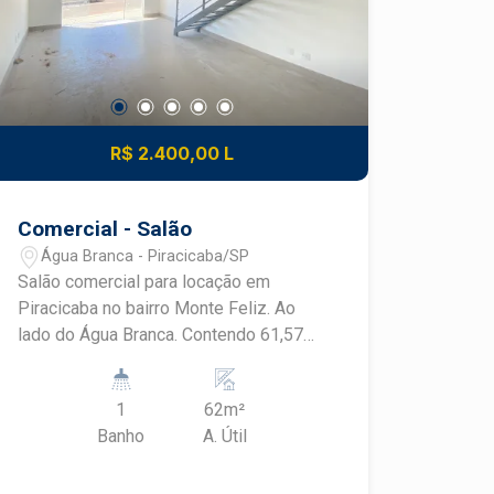
R$ 2.400,00 L
Comercial - Salão
Água Branca - Piracicaba/SP
Salão comercial para locação em
Piracicaba no bairro Monte Feliz. Ao
lado do Água Branca. Contendo 61,57
m², pé direito duplo, banheiro e copa,
área de luz, porta automatizada,
1
62m²
mezanino de aproximadamente 12 m²,
Banho
A. Útil
excelente acabamento.
OPORTUNIDADE COMERCIAL Agende
sua visita #BlackFrias