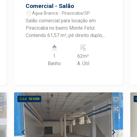
Comercial - Salão
Água Branca - Piracicaba/SP
Salão comercial para locação em
Piracicaba no bairro Monte Feliz.
Contendo 61,57 m², pé direito duplo,
banheiro e copa, área de luz, porta
automatizada, mezanino de
1
62m²
aproximadamente 12 m², excelente
Banho
A. Útil
acabamento.OPORTUNIDADE
COMERCIAL Agende sua visita
#BlackFrias
Cód.
151303