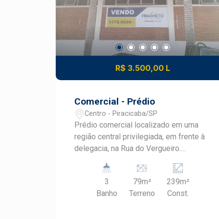
R$ 3.500,00 L
Comercial - Prédio
Centro - Piracicaba/SP
Prédio comercial localizado em uma
região central privilegiada, em frente à
delegacia, na Rua do Vergueiro.
Composto por 3 pavimentos. O imóvel
possui 2 salas amplas por andar, cada
3
79m²
239m²
uma com copa e banheiro, totalizando 6
Banho
Terreno
Const.
salas,3 recepções, 3 copas e 3
banheiros. Ideal para empresas que
buscam um espaço funcional e bem