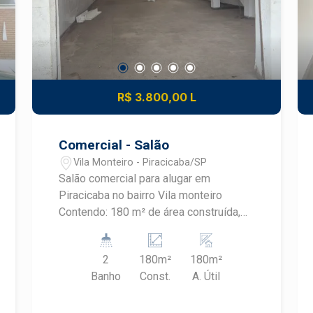
R$ 3.800,00 L
Comercial - Salão
Vila Monteiro - Piracicaba/SP
Salão comercial para alugar em
Piracicaba no bairro Vila monteiro
Contendo: 180 m² de área construída,
imóvel conta com cozinha com
churrasqueira, 02 banheiros,depósito
2
180m²
180m²
para armazenamento e
Banho
Const.
A. Útil
escritório.OPORTUNIDADE Agende sua
visita