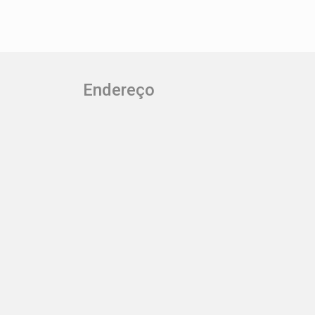
vagas compartilhadas à disposição de
clientes e lojistas. Agende sua Visita!
Endereço