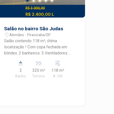
R$ 3.000,00
R$ 2.400,00 L
Salão no bairro São Judas
Alemães - Piracicaba/SP
Salão contendo 118 m², ótima
localização ! Com copa fechada em
blindex. 2 banheiros. 5 Ventiladores.
Acabamento em piso cerâmico e
azulejado.
2
320 m²
118 m²
Banho
Terreno
A. Útil