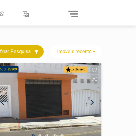
finar Pesquisa
Cód.
25909
Exclusivo