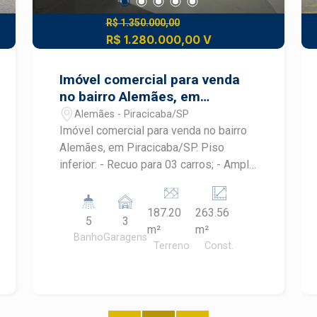
R$ 1.350.000,00
R$ 1.280.000,00 V
Imóvel comercial para venda
no bairro Alemães, em
Piracicaba
Alemães - Piracicaba/SP
Imóvel comercial para venda no bairro
Alemães, em Piracicaba/SP. Piso
inferior: - Recuo para 03 carros; - Amplo
salão; - 02 banheiros; - Lavanderia. Piso
Superior: - Fachada com vidro
187.20
263.56
permitindo maior luminosidade; - Amplo
5
3
m²
m²
espaço; - 03 banheiros.
Banho
Garagens
Terreno
Const.