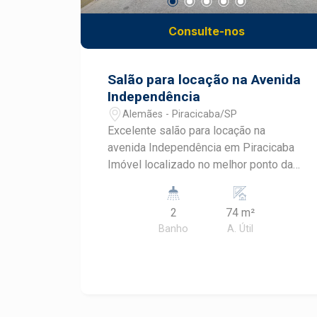
Consulte-nos
Salão para locação na Avenida
Independência
Alemães - Piracicaba/SP
Excelente salão para locação na
avenida Independência em Piracicaba
Imóvel localizado no melhor ponto da
cidade, cruzamento entre as avenidas
Independência e Saldanha Marinho.
2
74 m²
Próximo aos principais comércios.
Banho
A. Útil
Ótima visualização em esquina viva. O
salão conta com 74 m2 no piso inferior
e 27 m2 de mezanino, totalizando 101
m2. Pé direito duplo, banheiros
feminino e masculino. São mais de 80