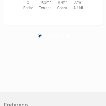
2
102m²
87m²
87m²
Banho
Terreno
Const.
A. Útil
Endereço