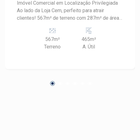
Imóvel Comercial em Localização Privilegiada
Ao lado da Loja Cem, perfeito para atrair
clientes! 567m² de terreno com 287m² de área
construída, ideal para diversas atividades
comerciais. 13 salas amplas, com tamanhos que
567m²
465m²
variam entre 15m² e 40m², oferecendo
Terreno
A. Útil
versatilidade para o seu negócio. Recepção
ampla para receber seus clientes com conforto.
2 banheiros para maior conveniência. Este
espaço é perfeito para escritórios, clínicas,
escolas, coworkings ou qualquer
empreendimento que precise de uma estrutura
funcional em um ponto estratégico.