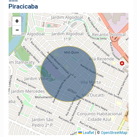
Piracicaba
+
−
Leaflet
|
©
OpenStreetMap