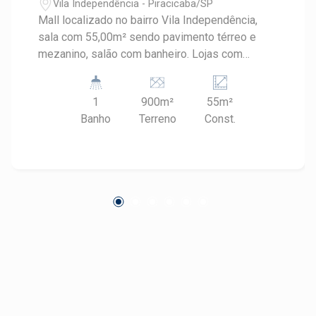
Vila Independência - Piracicaba/SP
Mall localizado no bairro Vila Independência,
sala com 55,00m² sendo pavimento térreo e
mezanino, salão com banheiro. Lojas com
infraestrutura para energia/iluminação,
preparação para instalação de ar-condicionado e
1
900m²
55m²
portão eletrônico. Serão 12 vagas de
Banho
Terreno
Const.
estacionamento rotativas para clientes.