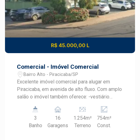
R$ 45.000,00 L
Comercial - Imóvel Comercial
Bairro Alto - Piracicaba/SP
Excelente imóvel comercial para alugar em
Piracicaba, em avenida de alto fluxo. Com amplo
salão o imóvel também oferece: -vestiário
feminino e masculino; -cozinha -banheiros -16
vagas de recuo com possibilidade de ampliar
3
16
1.254m²
754m²
para taé 21 vagas; -área administrativa
Banho
Garagens
Terreno
Const.
Excelente para seu restaurantes, academias,
lojas. Ideal para expandir sua empresa.