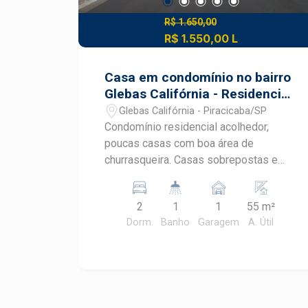
R$ 1.650,00
R$ 1.550,00 L
Casa em condomínio no bairro
Glebas Califórnia - Residencial
Vila Belém
Glebas Califórnia - Piracicaba/SP
Condomínio residencial acolhedor,
poucas casas com boa área de
churrasqueira. Casas sobrepostas e
independentes com 55m² de área útil,
com 2 dormitórios com armários, sala,
2
1
1
55 m²
cozinha com armários e banheiro social
Dorm.
Banho
Garagem
A. Útil
com gabinete e box, área de serviço, 1
vaga descoberta de garagem.